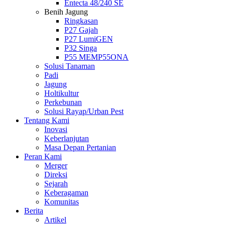
Entecta 48/240 SE
Benih Jagung
Ringkasan
P27 Gajah
P27 LumiGEN
P32 Singa
P55 MEMP55ONA
Solusi Tanaman
Padi
Jagung
Holtikultur
Perkebunan
Solusi Rayap/Urban Pest
Tentang Kami
Inovasi
Keberlanjutan
Masa Depan Pertanian
Peran Kami
Merger
Direksi
Sejarah
Keberagaman
Komunitas
Berita
Artikel