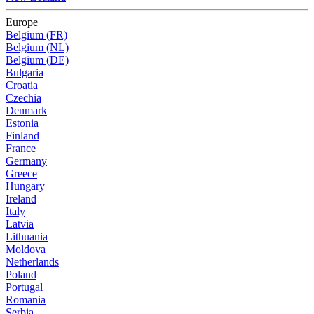
Europe
Belgium (FR)
Belgium (NL)
Belgium (DE)
Bulgaria
Croatia
Czechia
Denmark
Estonia
Finland
France
Germany
Greece
Hungary
Ireland
Italy
Latvia
Lithuania
Moldova
Netherlands
Poland
Portugal
Romania
Serbia