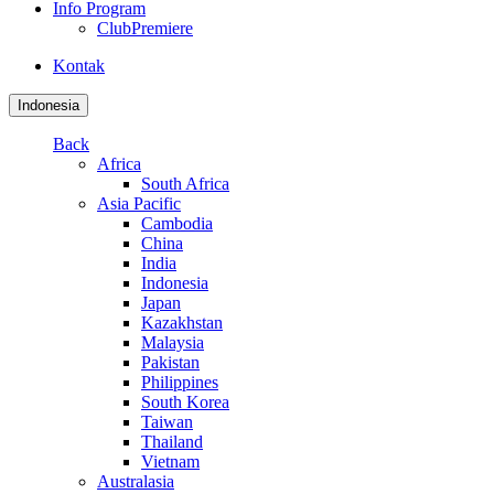
Info Program
ClubPremiere
Kontak
Indonesia
Back
Africa
South Africa
Asia Pacific
Cambodia
China
India
Indonesia
Japan
Kazakhstan
Malaysia
Pakistan
Philippines
South Korea
Taiwan
Thailand
Vietnam
Australasia