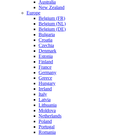
Australia
New Zealand
Europe
Belgium (FR)
Belgium (NL)
Belgium (DE)
Bulgaria
Croatia
Czechia
Denmark
Estonia
Finland
France
Germany
Greece
Hungary
Ireland
Italy
Latvia
Lithuania
Moldova
Netherlands
Poland
Portugal
Romania