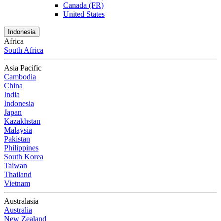
Canada (FR)
United States
Indonesia
Africa
South Africa
Asia Pacific
Cambodia
China
India
Indonesia
Japan
Kazakhstan
Malaysia
Pakistan
Philippines
South Korea
Taiwan
Thailand
Vietnam
Australasia
Australia
New Zealand