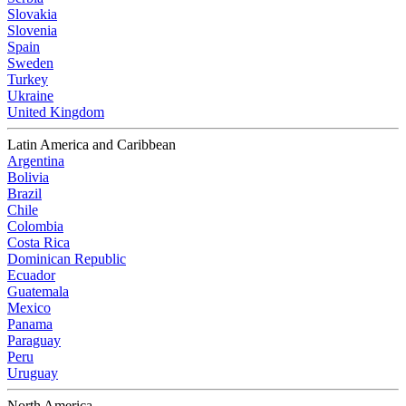
Slovakia
Slovenia
Spain
Sweden
Turkey
Ukraine
United Kingdom
Latin America and Caribbean
Argentina
Bolivia
Brazil
Chile
Colombia
Costa Rica
Dominican Republic
Ecuador
Guatemala
Mexico
Panama
Paraguay
Peru
Uruguay
North America