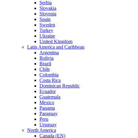
Serbia
Slovakia
Slovenia
Spain
Sweden
Turkey
Ukraine
United Kingdom
Latin America and Caribbean
Argentina
Bolivia
Brazil
Chile
Colombia
Costa Rica
Dominican Republic
Ecuador
Guatemala
Mexico
Panama
Paraguay
Peru
Uruguay
North America
Canada (EN)