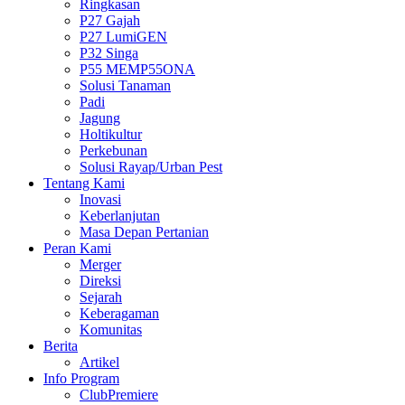
Ringkasan
P27 Gajah
P27 LumiGEN
P32 Singa
P55 MEMP55ONA
Solusi Tanaman
Padi
Jagung
Holtikultur
Perkebunan
Solusi Rayap/Urban Pest
Tentang Kami
Inovasi
Keberlanjutan
Masa Depan Pertanian
Peran Kami
Merger
Direksi
Sejarah
Keberagaman
Komunitas
Berita
Artikel
Info Program
ClubPremiere