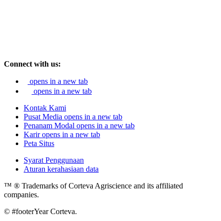
Connect with us:
opens in a new tab
opens in a new tab
Kontak Kami
Pusat Media
opens in a new tab
Penanam Modal
opens in a new tab
Karir
opens in a new tab
Peta Situs
Syarat Penggunaan
Aturan kerahasiaan data
™ ® Trademarks of Corteva Agriscience and its affiliated
companies.
© #footerYear Corteva.