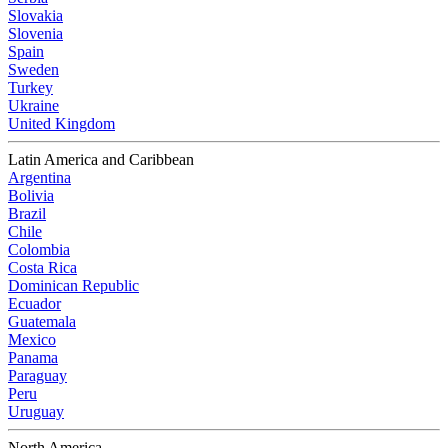
Slovakia
Slovenia
Spain
Sweden
Turkey
Ukraine
United Kingdom
Latin America and Caribbean
Argentina
Bolivia
Brazil
Chile
Colombia
Costa Rica
Dominican Republic
Ecuador
Guatemala
Mexico
Panama
Paraguay
Peru
Uruguay
North America