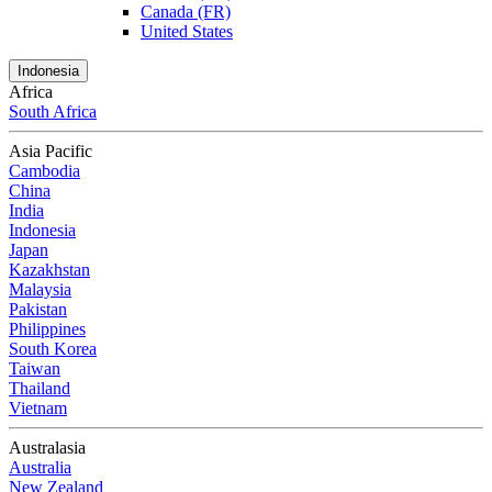
Canada (FR)
United States
Indonesia
Africa
South Africa
Asia Pacific
Cambodia
China
India
Indonesia
Japan
Kazakhstan
Malaysia
Pakistan
Philippines
South Korea
Taiwan
Thailand
Vietnam
Australasia
Australia
New Zealand