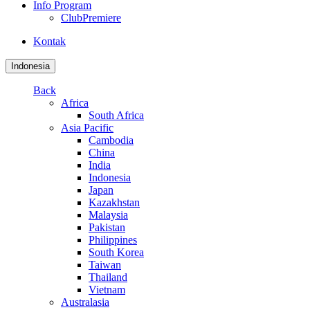
Info Program
ClubPremiere
Kontak
Indonesia
Back
Africa
South Africa
Asia Pacific
Cambodia
China
India
Indonesia
Japan
Kazakhstan
Malaysia
Pakistan
Philippines
South Korea
Taiwan
Thailand
Vietnam
Australasia