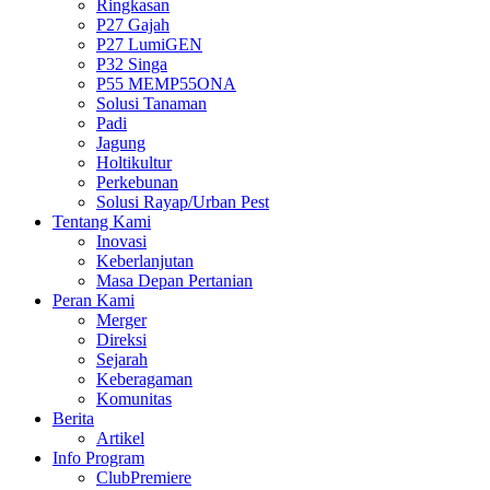
Ringkasan
P27 Gajah
P27 LumiGEN
P32 Singa
P55 MEMP55ONA
Solusi Tanaman
Padi
Jagung
Holtikultur
Perkebunan
Solusi Rayap/Urban Pest
Tentang Kami
Inovasi
Keberlanjutan
Masa Depan Pertanian
Peran Kami
Merger
Direksi
Sejarah
Keberagaman
Komunitas
Berita
Artikel
Info Program
ClubPremiere