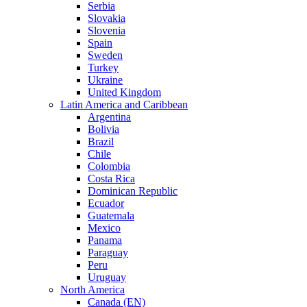
Serbia
Slovakia
Slovenia
Spain
Sweden
Turkey
Ukraine
United Kingdom
Latin America and Caribbean
Argentina
Bolivia
Brazil
Chile
Colombia
Costa Rica
Dominican Republic
Ecuador
Guatemala
Mexico
Panama
Paraguay
Peru
Uruguay
North America
Canada (EN)