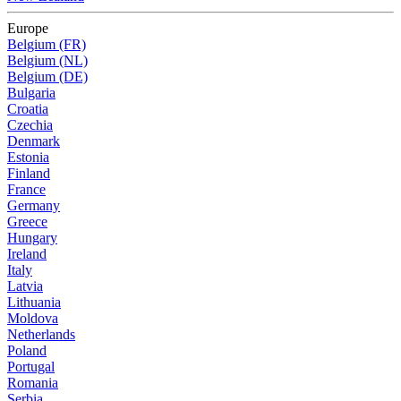
Europe
Belgium (FR)
Belgium (NL)
Belgium (DE)
Bulgaria
Croatia
Czechia
Denmark
Estonia
Finland
France
Germany
Greece
Hungary
Ireland
Italy
Latvia
Lithuania
Moldova
Netherlands
Poland
Portugal
Romania
Serbia