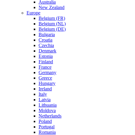
Australia
New Zealand
Europe
Belgium (FR)
Belgium (NL)
Belgium (DE)
Bulgaria
Croatia
Czechia
Denmark
Estonia
Finland
France
Germany
Greece
Hungary
Ireland
Italy
Latvia
Lithuania
Moldova
Netherlands
Poland
Portugal
Romania