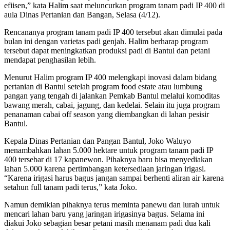
efiisen,” kata Halim saat meluncurkan program tanam padi IP 400 di
aula Dinas Pertanian dan Bangan, Selasa (4/12).
Rencananya program tanam padi IP 400 tersebut akan dimulai pada
bulan ini dengan varietas padi genjah. Halim berharap program
tersebut dapat meningkatkan produksi padi di Bantul dan petani
mendapat penghasilan lebih.
Menurut Halim program IP 400 melengkapi inovasi dalam bidang
pertanian di Bantul setelah program food estate atau lumbung
pangan yang tengah di jalankan Pemkab Bantul melalui komoditas
bawang merah, cabai, jagung, dan kedelai. Selain itu juga program
penanaman cabai off season yang diembangkan di lahan pesisir
Bantul.
Kepala Dinas Pertanian dan Pangan Bantul, Joko Waluyo
menambahkan lahan 5.000 hektare untuk program tanam padi IP
400 tersebar di 17 kapanewon. Pihaknya baru bisa menyediakan
lahan 5.000 karena pertimbangan ketersediaan jaringan irigasi.
“Karena irigasi harus bagus jangan sampai berhenti aliran air karena
setahun full tanam padi terus,” kata Joko.
Namun demikian pihaknya terus meminta panewu dan lurah untuk
mencari lahan baru yang jaringan irigasinya bagus. Selama ini
diakui Joko sebagian besar petani masih menanam padi dua kali