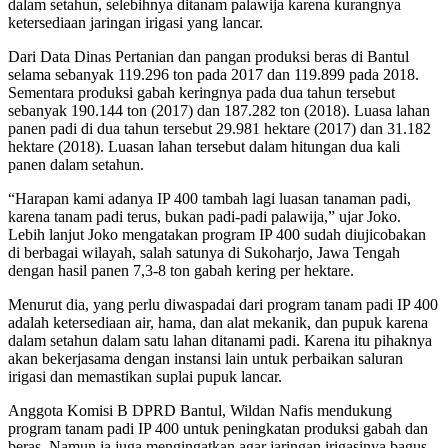
dalam setahun, selebihnya ditanam palawija karena kurangnya
ketersediaan jaringan irigasi yang lancar.
Dari Data Dinas Pertanian dan pangan produksi beras di Bantul
selama sebanyak 119.296 ton pada 2017 dan 119.899 pada 2018.
Sementara produksi gabah keringnya pada dua tahun tersebut
sebanyak 190.144 ton (2017) dan 187.282 ton (2018). Luasa lahan
panen padi di dua tahun tersebut 29.981 hektare (2017) dan 31.182
hektare (2018). Luasan lahan tersebut dalam hitungan dua kali
panen dalam setahun.
“Harapan kami adanya IP 400 tambah lagi luasan tanaman padi,
karena tanam padi terus, bukan padi-padi palawija,” ujar Joko.
Lebih lanjut Joko mengatakan program IP 400 sudah diujicobakan
di berbagai wilayah, salah satunya di Sukoharjo, Jawa Tengah
dengan hasil panen 7,3-8 ton gabah kering per hektare.
Menurut dia, yang perlu diwaspadai dari program tanam padi IP 400
adalah ketersediaan air, hama, dan alat mekanik, dan pupuk karena
dalam setahun dalam satu lahan ditanami padi. Karena itu pihaknya
akan bekerjasama dengan instansi lain untuk perbaikan saluran
irigasi dan memastikan suplai pupuk lancar.
Anggota Komisi B DPRD Bantul, Wildan Nafis mendukung
program tanam padi IP 400 untuk peningkatan produksi gabah dan
beras. Namun ia juga mengingatkan agar jaringan irigasinya bagus