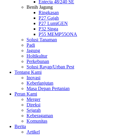
Entecta 48/240 SE
Benih Jagung
Ringkasan
P27 Gajah
P27 LumiGEN
P32 Singa
P55 MEMP55ONA
Solusi Tanaman
Padi
Jagung
Holtikultur
Perkebunan
Solusi Rayap/Urban Pest
Tentang Kami
Inovasi
Keberlanjutan
Masa Depan Pertanian
Peran Kami
Merger
Direksi
Sejarah
Keberagaman
Komunitas
Berita
Artikel