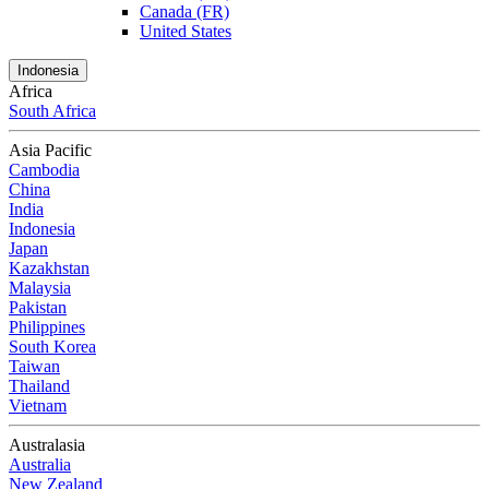
Canada (FR)
United States
Indonesia
Africa
South Africa
Asia Pacific
Cambodia
China
India
Indonesia
Japan
Kazakhstan
Malaysia
Pakistan
Philippines
South Korea
Taiwan
Thailand
Vietnam
Australasia
Australia
New Zealand