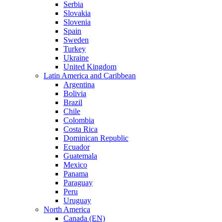
Serbia
Slovakia
Slovenia
Spain
Sweden
Turkey
Ukraine
United Kingdom
Latin America and Caribbean
Argentina
Bolivia
Brazil
Chile
Colombia
Costa Rica
Dominican Republic
Ecuador
Guatemala
Mexico
Panama
Paraguay
Peru
Uruguay
North America
Canada (EN)