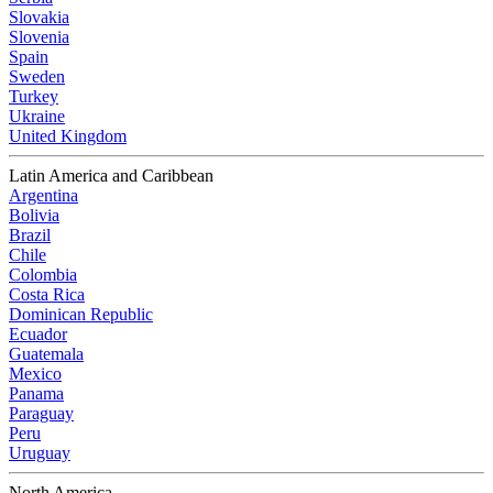
Slovakia
Slovenia
Spain
Sweden
Turkey
Ukraine
United Kingdom
Latin America and Caribbean
Argentina
Bolivia
Brazil
Chile
Colombia
Costa Rica
Dominican Republic
Ecuador
Guatemala
Mexico
Panama
Paraguay
Peru
Uruguay
North America