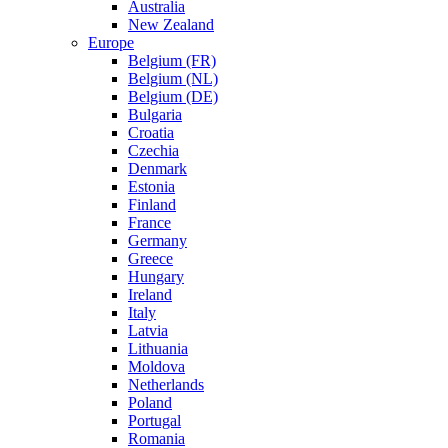
Australia
New Zealand
Europe
Belgium (FR)
Belgium (NL)
Belgium (DE)
Bulgaria
Croatia
Czechia
Denmark
Estonia
Finland
France
Germany
Greece
Hungary
Ireland
Italy
Latvia
Lithuania
Moldova
Netherlands
Poland
Portugal
Romania