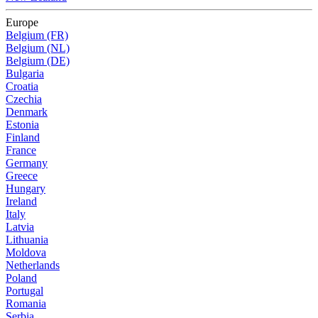
Europe
Belgium (FR)
Belgium (NL)
Belgium (DE)
Bulgaria
Croatia
Czechia
Denmark
Estonia
Finland
France
Germany
Greece
Hungary
Ireland
Italy
Latvia
Lithuania
Moldova
Netherlands
Poland
Portugal
Romania
Serbia