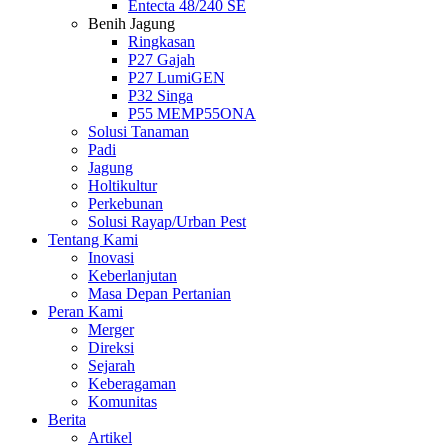
Entecta 48/240 SE
Benih Jagung
Ringkasan
P27 Gajah
P27 LumiGEN
P32 Singa
P55 MEMP55ONA
Solusi Tanaman
Padi
Jagung
Holtikultur
Perkebunan
Solusi Rayap/Urban Pest
Tentang Kami
Inovasi
Keberlanjutan
Masa Depan Pertanian
Peran Kami
Merger
Direksi
Sejarah
Keberagaman
Komunitas
Berita
Artikel