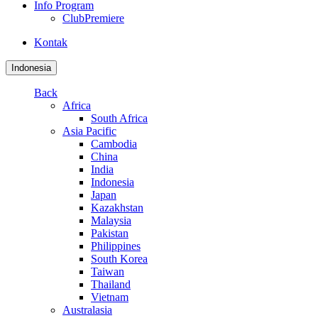
Info Program
ClubPremiere
Kontak
Indonesia
Back
Africa
South Africa
Asia Pacific
Cambodia
China
India
Indonesia
Japan
Kazakhstan
Malaysia
Pakistan
Philippines
South Korea
Taiwan
Thailand
Vietnam
Australasia