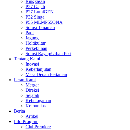
Ringkasan
P27 Gajah
P27 LumiGEN
P32 Singa
P55 MEMP55ONA
Solusi Tanaman
Padi
Jagung
Holtikultur
Perkebunan
Solusi Rayap/Urban Pest
Tentang Kami
Inovasi
Keberlanjutan
Masa Depan Pertanian
Peran Kami
Merger
Direksi
Sejarah
Keberagaman
Komunitas
Berita
Artikel
Info Program
ClubPremiere