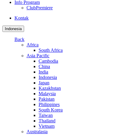
Info Program
ClubPremiere
Kontak
Indonesia
Back
Africa
South Africa
Asia Pacific
Cambodia
China
India
Indonesia
Japan
Kazakhstan
Malaysia
Pakistan
Philippines
South Korea
Taiwan
Thailand
Vietnam
Australasia