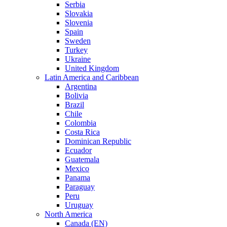
Serbia
Slovakia
Slovenia
Spain
Sweden
Turkey
Ukraine
United Kingdom
Latin America and Caribbean
Argentina
Bolivia
Brazil
Chile
Colombia
Costa Rica
Dominican Republic
Ecuador
Guatemala
Mexico
Panama
Paraguay
Peru
Uruguay
North America
Canada (EN)