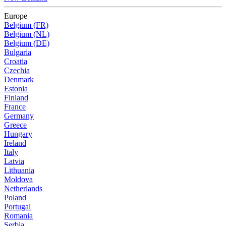
Europe
Belgium (FR)
Belgium (NL)
Belgium (DE)
Bulgaria
Croatia
Czechia
Denmark
Estonia
Finland
France
Germany
Greece
Hungary
Ireland
Italy
Latvia
Lithuania
Moldova
Netherlands
Poland
Portugal
Romania
Serbia