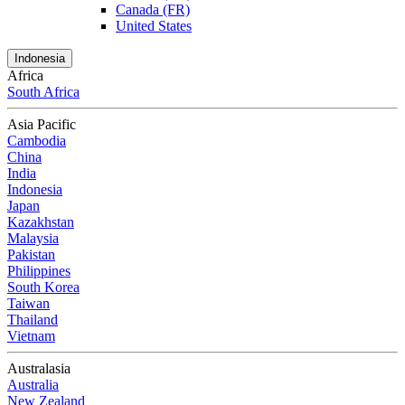
Canada (FR)
United States
Indonesia
Africa
South Africa
Asia Pacific
Cambodia
China
India
Indonesia
Japan
Kazakhstan
Malaysia
Pakistan
Philippines
South Korea
Taiwan
Thailand
Vietnam
Australasia
Australia
New Zealand