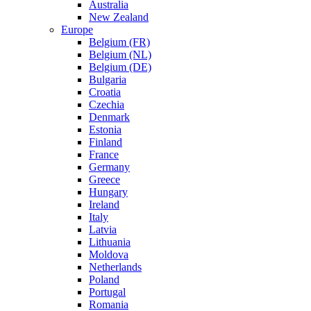
Australia
New Zealand
Europe
Belgium (FR)
Belgium (NL)
Belgium (DE)
Bulgaria
Croatia
Czechia
Denmark
Estonia
Finland
France
Germany
Greece
Hungary
Ireland
Italy
Latvia
Lithuania
Moldova
Netherlands
Poland
Portugal
Romania