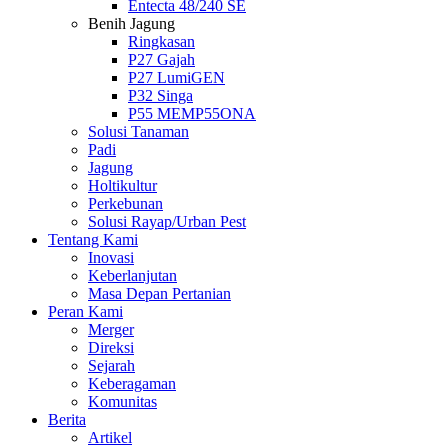
Entecta 48/240 SE
Benih Jagung
Ringkasan
P27 Gajah
P27 LumiGEN
P32 Singa
P55 MEMP55ONA
Solusi Tanaman
Padi
Jagung
Holtikultur
Perkebunan
Solusi Rayap/Urban Pest
Tentang Kami
Inovasi
Keberlanjutan
Masa Depan Pertanian
Peran Kami
Merger
Direksi
Sejarah
Keberagaman
Komunitas
Berita
Artikel