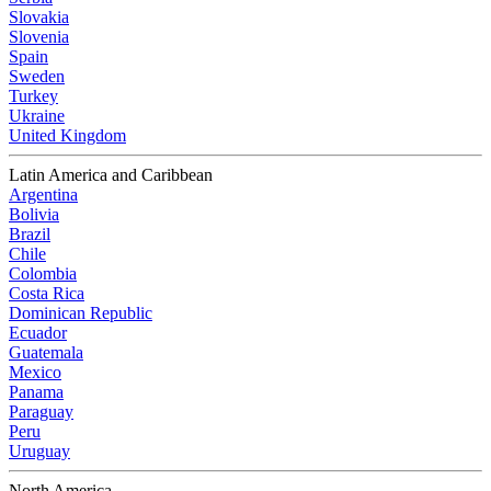
Slovakia
Slovenia
Spain
Sweden
Turkey
Ukraine
United Kingdom
Latin America and Caribbean
Argentina
Bolivia
Brazil
Chile
Colombia
Costa Rica
Dominican Republic
Ecuador
Guatemala
Mexico
Panama
Paraguay
Peru
Uruguay
North America