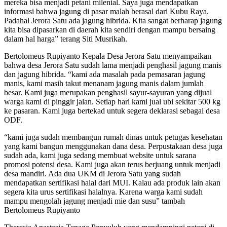
mereka bisa menjadi petani milenial. Saya juga mendapatkan
informasi bahwa jagung di pasar malah berasal dari Kubu Raya.
Padahal Jerora Satu ada jagung hibrida. Kita sangat berharap jagung
kita bisa dipasarkan di daerah kita sendiri dengan mampu bersaing
dalam hal harga” terang Siti Musrikah.
Bertolomeus Rupiyanto Kepala Desa Jerora Satu menyampaikan
bahwa desa Jerora Satu sudah lama menjadi penghasil jagung manis
dan jagung hibrida. “kami ada masalah pada pemasaran jagung
manis, kami masih takut menanam jagung manis dalam jumlah
besar. Kami juga merupakan penghasil sayur-sayuran yang dijual
warga kami di pinggir jalan. Setiap hari kami jual ubi sekitar 500 kg
ke pasaran. Kami juga bertekad untuk segera deklarasi sebagai desa
ODF.
“kami juga sudah membangun rumah dinas untuk petugas kesehatan
yang kami bangun menggunakan dana desa. Perpustakaan desa juga
sudah ada, kami juga sedang membuat website untuk sarana
promosi potensi desa. Kami juga akan terus berjuang untuk menjadi
desa mandiri. Ada dua UKM di Jerora Satu yang sudah
mendapatkan sertifikasi halal dari MUI. Kalau ada produk lain akan
segera kita urus sertifikasi halalnya. Karena warga kami sudah
mampu mengolah jagung menjadi mie dan susu” tambah
Bertolomeus Rupiyanto