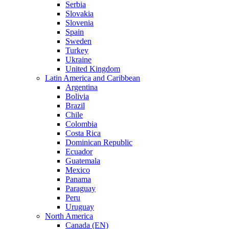
Serbia
Slovakia
Slovenia
Spain
Sweden
Turkey
Ukraine
United Kingdom
Latin America and Caribbean
Argentina
Bolivia
Brazil
Chile
Colombia
Costa Rica
Dominican Republic
Ecuador
Guatemala
Mexico
Panama
Paraguay
Peru
Uruguay
North America
Canada (EN)