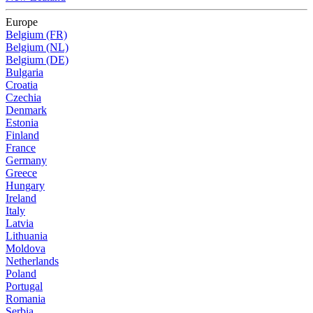
Europe
Belgium (FR)
Belgium (NL)
Belgium (DE)
Bulgaria
Croatia
Czechia
Denmark
Estonia
Finland
France
Germany
Greece
Hungary
Ireland
Italy
Latvia
Lithuania
Moldova
Netherlands
Poland
Portugal
Romania
Serbia