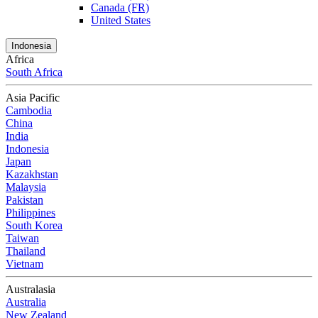
Canada (FR)
United States
Indonesia
Africa
South Africa
Asia Pacific
Cambodia
China
India
Indonesia
Japan
Kazakhstan
Malaysia
Pakistan
Philippines
South Korea
Taiwan
Thailand
Vietnam
Australasia
Australia
New Zealand