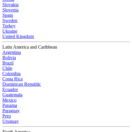
Slovakia
Slovenia
Spain
Sweden
Turkey
Ukraine
United Kingdom
Latin America and Caribbean
Argentina
Bolivia
Brazil
Chile
Colombia
Costa Rica
Dominican Republic
Ecuador
Guatemala
Mexico
Panama
Paraguay
Peru
Uruguay
North America