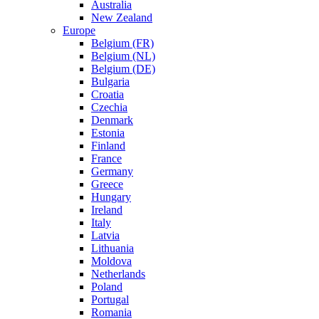
Australia
New Zealand
Europe
Belgium (FR)
Belgium (NL)
Belgium (DE)
Bulgaria
Croatia
Czechia
Denmark
Estonia
Finland
France
Germany
Greece
Hungary
Ireland
Italy
Latvia
Lithuania
Moldova
Netherlands
Poland
Portugal
Romania