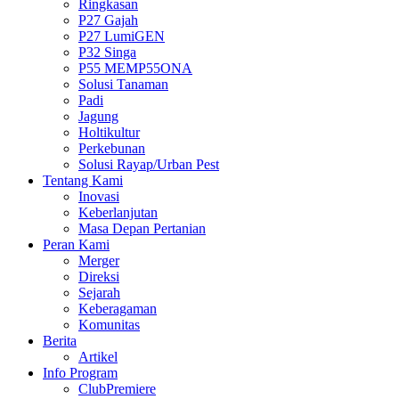
Ringkasan
P27 Gajah
P27 LumiGEN
P32 Singa
P55 MEMP55ONA
Solusi Tanaman
Padi
Jagung
Holtikultur
Perkebunan
Solusi Rayap/Urban Pest
Tentang Kami
Inovasi
Keberlanjutan
Masa Depan Pertanian
Peran Kami
Merger
Direksi
Sejarah
Keberagaman
Komunitas
Berita
Artikel
Info Program
ClubPremiere