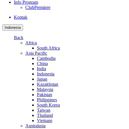
Info Program
ClubPremiere
Kontak
Indonesia
Back
Africa
South Africa
Asia Pacific
Cambodia
China
India
Indonesia
Japan
Kazakhstan
Malaysia
Pakistan
Philippines
South Korea
Taiwan
Thailand
Vietnam
Australasia