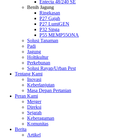
Entecta 48/240 SE
Benih Jagung
Ringkasan
P27 Gajah
P27 LumiGEN
P32 Singa
P55 MEMP55ONA
Solusi Tanaman
Padi
Jagung
Holtikultur
Perkebunan
Solusi Rayap/Urban Pest
Tentang Kami
Inovasi
Keberlanjutan
Masa Depan Pertanian
Peran Kami
Merger
Direksi
Sejarah
Keberagaman
Komunitas
Berita
Artikel