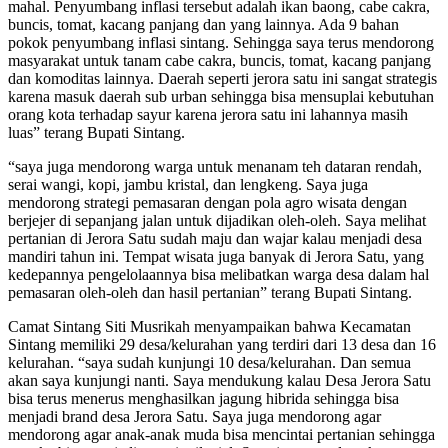
mahal. Penyumbang inflasi tersebut adalah ikan baong, cabe cakra,
buncis, tomat, kacang panjang dan yang lainnya. Ada 9 bahan
pokok penyumbang inflasi sintang. Sehingga saya terus mendorong
masyarakat untuk tanam cabe cakra, buncis, tomat, kacang panjang
dan komoditas lainnya. Daerah seperti jerora satu ini sangat strategis
karena masuk daerah sub urban sehingga bisa mensuplai kebutuhan
orang kota terhadap sayur karena jerora satu ini lahannya masih
luas” terang Bupati Sintang.
“saya juga mendorong warga untuk menanam teh dataran rendah,
serai wangi, kopi, jambu kristal, dan lengkeng. Saya juga
mendorong strategi pemasaran dengan pola agro wisata dengan
berjejer di sepanjang jalan untuk dijadikan oleh-oleh. Saya melihat
pertanian di Jerora Satu sudah maju dan wajar kalau menjadi desa
mandiri tahun ini. Tempat wisata juga banyak di Jerora Satu, yang
kedepannya pengelolaannya bisa melibatkan warga desa dalam hal
pemasaran oleh-oleh dan hasil pertanian” terang Bupati Sintang.
Camat Sintang Siti Musrikah menyampaikan bahwa Kecamatan
Sintang memiliki 29 desa/kelurahan yang terdiri dari 13 desa dan 16
kelurahan. “saya sudah kunjungi 10 desa/kelurahan. Dan semua
akan saya kunjungi nanti. Saya mendukung kalau Desa Jerora Satu
bisa terus menerus menghasilkan jagung hibrida sehingga bisa
menjadi brand desa Jerora Satu. Saya juga mendorong agar
mendorong agar anak-anak muda bisa mencintai pertanian sehingga