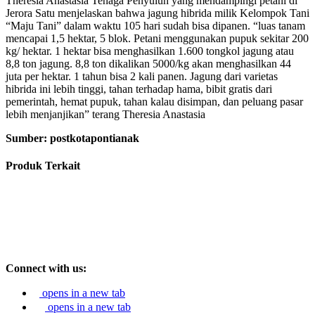
Theresia Anastasia Tenaga Penyuluh yang mendampingi petani di
Jerora Satu menjelaskan bahwa jagung hibrida milik Kelompok Tani
“Maju Tani” dalam waktu 105 hari sudah bisa dipanen. “luas tanam
mencapai 1,5 hektar, 5 blok. Petani menggunakan pupuk sekitar 200
kg/ hektar. 1 hektar bisa menghasilkan 1.600 tongkol jagung atau
8,8 ton jagung. 8,8 ton dikalikan 5000/kg akan menghasilkan 44
juta per hektar. 1 tahun bisa 2 kali panen. Jagung dari varietas
hibrida ini lebih tinggi, tahan terhadap hama, bibit gratis dari
pemerintah, hemat pupuk, tahan kalau disimpan, dan peluang pasar
lebih menjanjikan” terang Theresia Anastasia
Sumber: postkotapontianak
Produk Terkait
Connect with us:
opens in a new tab
opens in a new tab