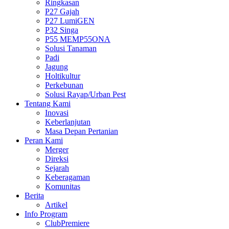
Ringkasan
P27 Gajah
P27 LumiGEN
P32 Singa
P55 MEMP55ONA
Solusi Tanaman
Padi
Jagung
Holtikultur
Perkebunan
Solusi Rayap/Urban Pest
Tentang Kami
Inovasi
Keberlanjutan
Masa Depan Pertanian
Peran Kami
Merger
Direksi
Sejarah
Keberagaman
Komunitas
Berita
Artikel
Info Program
ClubPremiere