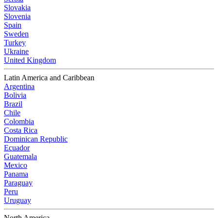
Slovakia
Slovenia
Spain
Sweden
Turkey
Ukraine
United Kingdom
Latin America and Caribbean
Argentina
Bolivia
Brazil
Chile
Colombia
Costa Rica
Dominican Republic
Ecuador
Guatemala
Mexico
Panama
Paraguay
Peru
Uruguay
North America