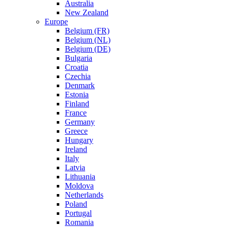
Australia
New Zealand
Europe
Belgium (FR)
Belgium (NL)
Belgium (DE)
Bulgaria
Croatia
Czechia
Denmark
Estonia
Finland
France
Germany
Greece
Hungary
Ireland
Italy
Latvia
Lithuania
Moldova
Netherlands
Poland
Portugal
Romania