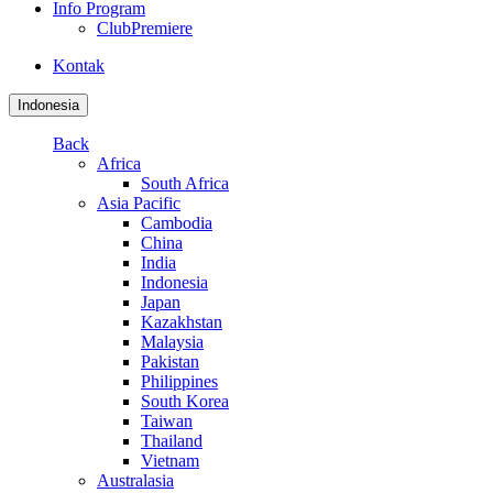
Info Program
ClubPremiere
Kontak
Indonesia
Back
Africa
South Africa
Asia Pacific
Cambodia
China
India
Indonesia
Japan
Kazakhstan
Malaysia
Pakistan
Philippines
South Korea
Taiwan
Thailand
Vietnam
Australasia