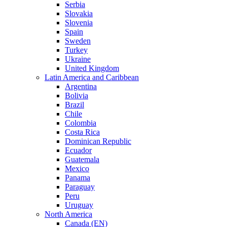
Serbia
Slovakia
Slovenia
Spain
Sweden
Turkey
Ukraine
United Kingdom
Latin America and Caribbean
Argentina
Bolivia
Brazil
Chile
Colombia
Costa Rica
Dominican Republic
Ecuador
Guatemala
Mexico
Panama
Paraguay
Peru
Uruguay
North America
Canada (EN)