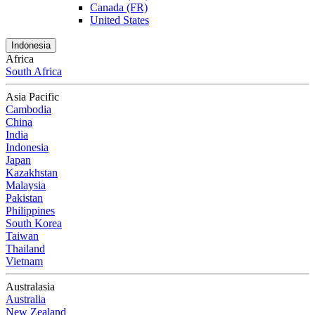
Canada (FR)
United States
Indonesia
Africa
South Africa
Asia Pacific
Cambodia
China
India
Indonesia
Japan
Kazakhstan
Malaysia
Pakistan
Philippines
South Korea
Taiwan
Thailand
Vietnam
Australasia
Australia
New Zealand