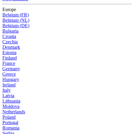
Europe
Belgium (FR)
Belgium (NL)
Belgium (DE)
Bulgaria
Croatia
Czechia
Denmark
Estonia
Finland
France
Germany
Greece
Hungary
Ireland
Italy
Latvia
Lithuania
Moldova
Netherlands
Poland
Portugal
Romania
Serbia