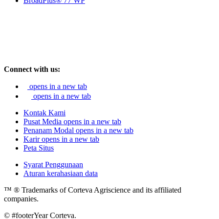
BroadPlus® 77 WP
Connect with us:
opens in a new tab
opens in a new tab
Kontak Kami
Pusat Media
opens in a new tab
Penanam Modal
opens in a new tab
Karir
opens in a new tab
Peta Situs
Syarat Penggunaan
Aturan kerahasiaan data
™ ® Trademarks of Corteva Agriscience and its affiliated
companies.
© #footerYear Corteva.