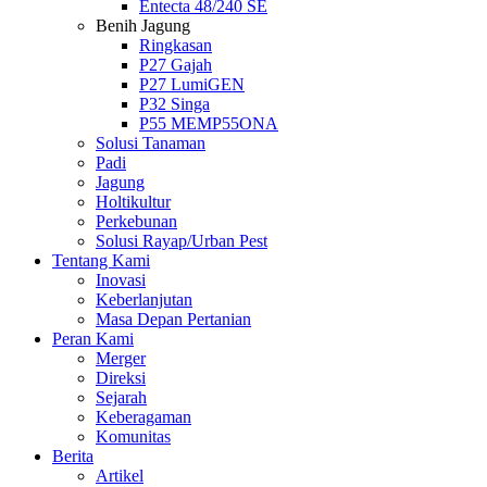
Entecta 48/240 SE
Benih Jagung
Ringkasan
P27 Gajah
P27 LumiGEN
P32 Singa
P55 MEMP55ONA
Solusi Tanaman
Padi
Jagung
Holtikultur
Perkebunan
Solusi Rayap/Urban Pest
Tentang Kami
Inovasi
Keberlanjutan
Masa Depan Pertanian
Peran Kami
Merger
Direksi
Sejarah
Keberagaman
Komunitas
Berita
Artikel