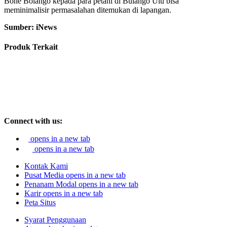
Bone Bolango kepada para petani di Bulango Ulu bisa
meminimalisir permasalahan ditemukan di lapangan.
Sumber: iNews
Produk Terkait
Connect with us:
opens in a new tab
opens in a new tab
Kontak Kami
Pusat Media
opens in a new tab
Penanam Modal
opens in a new tab
Karir
opens in a new tab
Peta Situs
Syarat Penggunaan