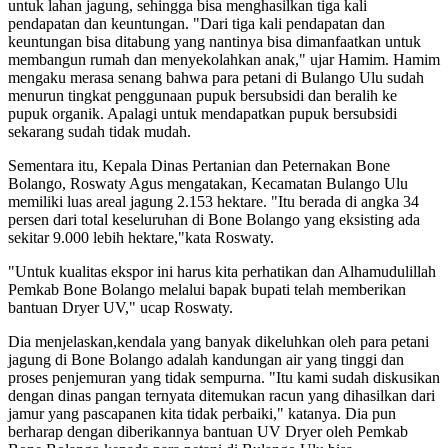
untuk lahan jagung, sehingga bisa menghasilkan tiga kali
pendapatan dan keuntungan. "Dari tiga kali pendapatan dan
keuntungan bisa ditabung yang nantinya bisa dimanfaatkan untuk
membangun rumah dan menyekolahkan anak," ujar Hamim. Hamim
mengaku merasa senang bahwa para petani di Bulango Ulu sudah
menurun tingkat penggunaan pupuk bersubsidi dan beralih ke
pupuk organik. Apalagi untuk mendapatkan pupuk bersubsidi
sekarang sudah tidak mudah.
Sementara itu, Kepala Dinas Pertanian dan Peternakan Bone
Bolango, Roswaty Agus mengatakan, Kecamatan Bulango Ulu
memiliki luas areal jagung 2.153 hektare. "Itu berada di angka 34
persen dari total keseluruhan di Bone Bolango yang eksisting ada
sekitar 9.000 lebih hektare,"kata Roswaty.
"Untuk kualitas ekspor ini harus kita perhatikan dan Alhamudulillah
Pemkab Bone Bolango melalui bapak bupati telah memberikan
bantuan Dryer UV," ucap Roswaty.
Dia menjelaskan,kendala yang banyak dikeluhkan oleh para petani
jagung di Bone Bolango adalah kandungan air yang tinggi dan
proses penjemuran yang tidak sempurna. "Itu kami sudah diskusikan
dengan dinas pangan ternyata ditemukan racun yang dihasilkan dari
jamur yang pascapanen kita tidak perbaiki," katanya. Dia pun
berharap dengan diberikannya bantuan UV Dryer oleh Pemkab