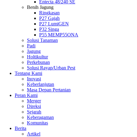
Entecta 48/240 SE
Benih Jagung
Ringkasan
P27 Gajah
P27 LumiGEN
P32 Singa
P55 MEMP55ONA
Solusi Tanaman
Padi
Jagung
Holtikultur
Perkebunan
Solusi Rayap/Urban Pest
Tentang Kami
Inovasi
Keberlanjutan
Masa Depan Pertanian
Peran Kami
Merger
Direksi
Sejarah
Keberagaman
Komunitas
Berita
Artikel