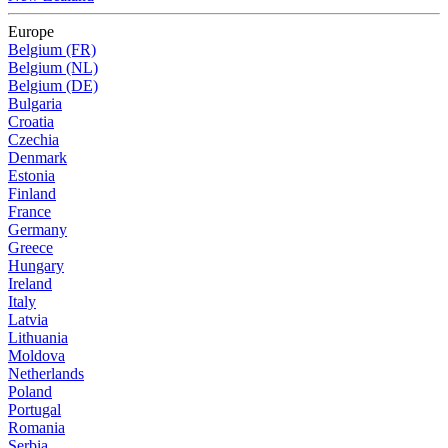
Europe
Belgium (FR)
Belgium (NL)
Belgium (DE)
Bulgaria
Croatia
Czechia
Denmark
Estonia
Finland
France
Germany
Greece
Hungary
Ireland
Italy
Latvia
Lithuania
Moldova
Netherlands
Poland
Portugal
Romania
Serbia