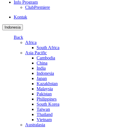
Info Program
ClubPremiere
Kontak
Indonesia
Back
Africa
South Africa
Asia Pacific
Cambodia
China
India
Indonesia
Japan
Kazakhstan
Malaysia
Pakistan
Philippines
South Korea
Taiwan
Thailand
Vietnam
Australasia