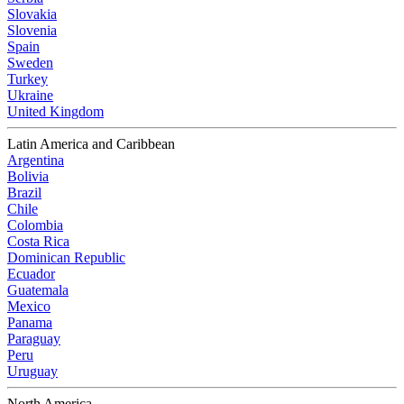
Slovakia
Slovenia
Spain
Sweden
Turkey
Ukraine
United Kingdom
Latin America and Caribbean
Argentina
Bolivia
Brazil
Chile
Colombia
Costa Rica
Dominican Republic
Ecuador
Guatemala
Mexico
Panama
Paraguay
Peru
Uruguay
North America