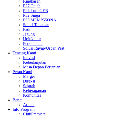
Ringkasan
P27 Gajah
P27 LumiGEN
P32 Singa
P55 MEMP55ONA
Solusi Tanaman
Padi
Jagung
Holtikultur
Perkebunan
Solusi Rayap/Urban Pest
Tentang Kami
Inovasi
Keberlanjutan
Masa Depan Pertanian
Peran Kami
Merger
Direksi
Sejarah
Keberagaman
Komunitas
Berita
Artikel
Info Program
ClubPremiere