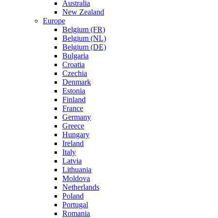
Australia
New Zealand
Europe
Belgium (FR)
Belgium (NL)
Belgium (DE)
Bulgaria
Croatia
Czechia
Denmark
Estonia
Finland
France
Germany
Greece
Hungary
Ireland
Italy
Latvia
Lithuania
Moldova
Netherlands
Poland
Portugal
Romania