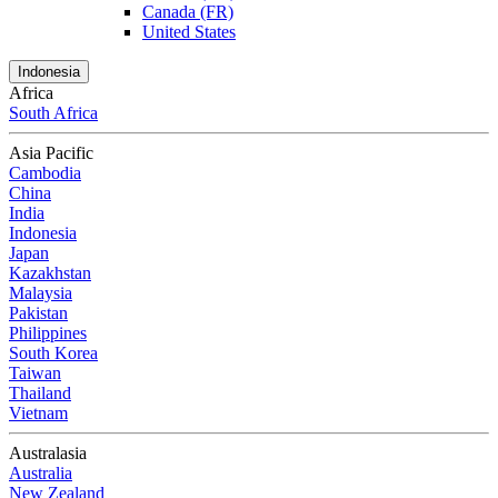
Canada (FR)
United States
Indonesia
Africa
South Africa
Asia Pacific
Cambodia
China
India
Indonesia
Japan
Kazakhstan
Malaysia
Pakistan
Philippines
South Korea
Taiwan
Thailand
Vietnam
Australasia
Australia
New Zealand