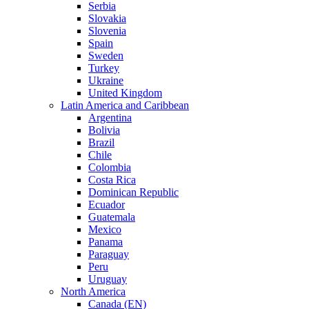
Serbia
Slovakia
Slovenia
Spain
Sweden
Turkey
Ukraine
United Kingdom
Latin America and Caribbean
Argentina
Bolivia
Brazil
Chile
Colombia
Costa Rica
Dominican Republic
Ecuador
Guatemala
Mexico
Panama
Paraguay
Peru
Uruguay
North America
Canada (EN)