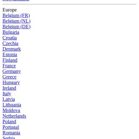
Europe
Belgium (FR)
Belgium (NL)
Belgium (DE)
Bulgaria
Croatia
Czechia
Denmark
Estonia
Finland
France
Germany
Greece
Hungary
Ireland
Italy
Latvia
Lithuania
Moldova
Netherlands
Poland
Portugal
Romania
Serbia