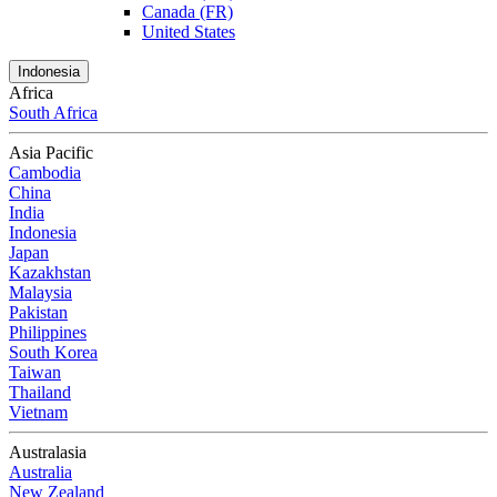
Canada (FR)
United States
Indonesia
Africa
South Africa
Asia Pacific
Cambodia
China
India
Indonesia
Japan
Kazakhstan
Malaysia
Pakistan
Philippines
South Korea
Taiwan
Thailand
Vietnam
Australasia
Australia
New Zealand