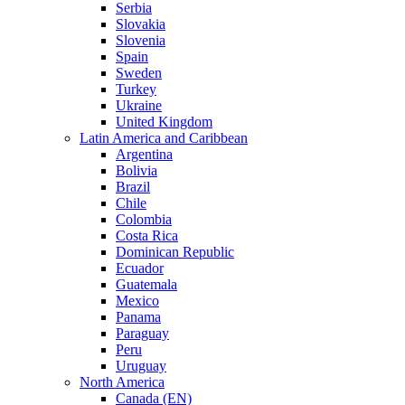
Serbia
Slovakia
Slovenia
Spain
Sweden
Turkey
Ukraine
United Kingdom
Latin America and Caribbean
Argentina
Bolivia
Brazil
Chile
Colombia
Costa Rica
Dominican Republic
Ecuador
Guatemala
Mexico
Panama
Paraguay
Peru
Uruguay
North America
Canada (EN)