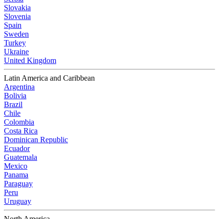
Slovakia
Slovenia
Spain
Sweden
Turkey
Ukraine
United Kingdom
Latin America and Caribbean
Argentina
Bolivia
Brazil
Chile
Colombia
Costa Rica
Dominican Republic
Ecuador
Guatemala
Mexico
Panama
Paraguay
Peru
Uruguay
North America