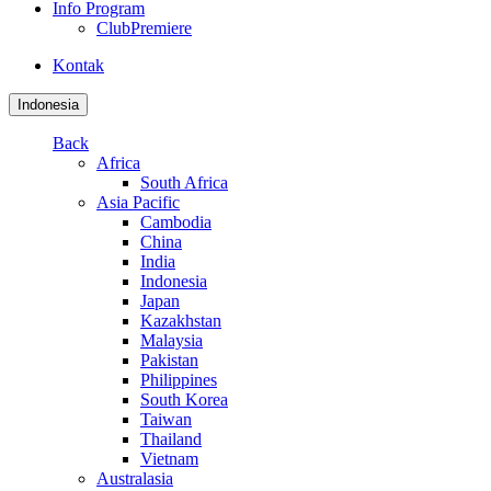
Info Program
ClubPremiere
Kontak
Indonesia
Back
Africa
South Africa
Asia Pacific
Cambodia
China
India
Indonesia
Japan
Kazakhstan
Malaysia
Pakistan
Philippines
South Korea
Taiwan
Thailand
Vietnam
Australasia