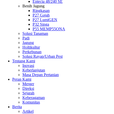
Entecta 48/240 SE
Benih Jagung
Ringkasan
P27 Gajah
P27 LumiGEN
P32 Singa
P55 MEMP55ONA
Solusi Tanaman
Padi
Jagung
Holtikultur
Perkebunan
Solusi Rayap/Urban Pest
Tentang Kami
Inovasi
Keberlanjutan
Masa Depan Pertanian
Peran Kami
Merger
Direksi
Sejarah
Keberagaman
Komunitas
Berita
Artikel