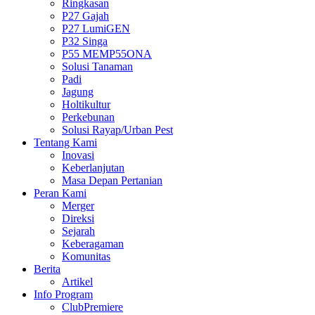
Ringkasan
P27 Gajah
P27 LumiGEN
P32 Singa
P55 MEMP55ONA
Solusi Tanaman
Padi
Jagung
Holtikultur
Perkebunan
Solusi Rayap/Urban Pest
Tentang Kami
Inovasi
Keberlanjutan
Masa Depan Pertanian
Peran Kami
Merger
Direksi
Sejarah
Keberagaman
Komunitas
Berita
Artikel
Info Program
ClubPremiere