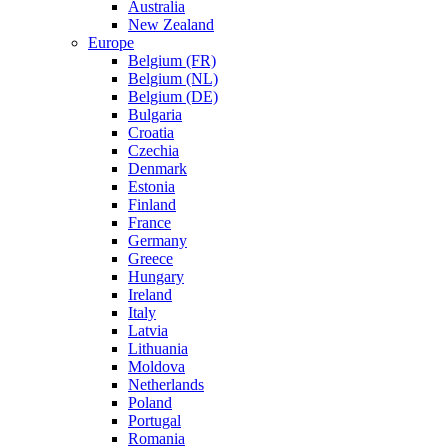
Australia
New Zealand
Europe
Belgium (FR)
Belgium (NL)
Belgium (DE)
Bulgaria
Croatia
Czechia
Denmark
Estonia
Finland
France
Germany
Greece
Hungary
Ireland
Italy
Latvia
Lithuania
Moldova
Netherlands
Poland
Portugal
Romania