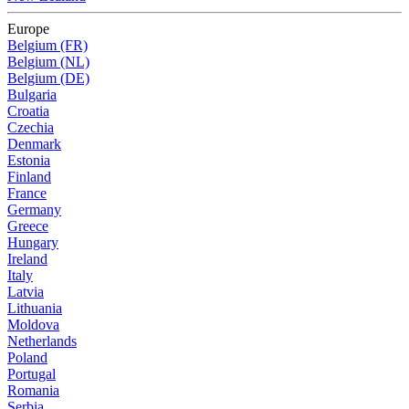
Europe
Belgium (FR)
Belgium (NL)
Belgium (DE)
Bulgaria
Croatia
Czechia
Denmark
Estonia
Finland
France
Germany
Greece
Hungary
Ireland
Italy
Latvia
Lithuania
Moldova
Netherlands
Poland
Portugal
Romania
Serbia