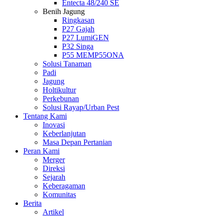
Entecta 48/240 SE
Benih Jagung
Ringkasan
P27 Gajah
P27 LumiGEN
P32 Singa
P55 MEMP55ONA
Solusi Tanaman
Padi
Jagung
Holtikultur
Perkebunan
Solusi Rayap/Urban Pest
Tentang Kami
Inovasi
Keberlanjutan
Masa Depan Pertanian
Peran Kami
Merger
Direksi
Sejarah
Keberagaman
Komunitas
Berita
Artikel