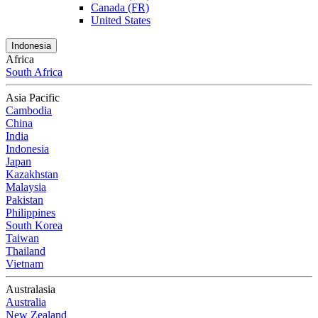
Canada (FR)
United States
Indonesia
Africa
South Africa
Asia Pacific
Cambodia
China
India
Indonesia
Japan
Kazakhstan
Malaysia
Pakistan
Philippines
South Korea
Taiwan
Thailand
Vietnam
Australasia
Australia
New Zealand