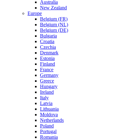
Australia
New Zealand
Europe
Belgium (FR)
Belgium (NL)
Belgium (DE)
Bulgaria
Croatia
Czechia
Denmark
Estonia
Finland
France
Germany
Greece
Hungary
Ireland
Italy
Latvia
Lithuania
Moldova
Netherlands
Poland
Portugal
Romania