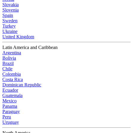
Slovakia
Slovenia
Spain
Sweden
Turkey
Ukraine
United Kingdom
Latin America and Caribbean
Argentina
Bolivia
Brazil
Chile
Colombia
Costa Rica
Dominican Republic
Ecuador
Guatemala
Mexico
Panama
Paraguay
Peru
Uruguay
North America