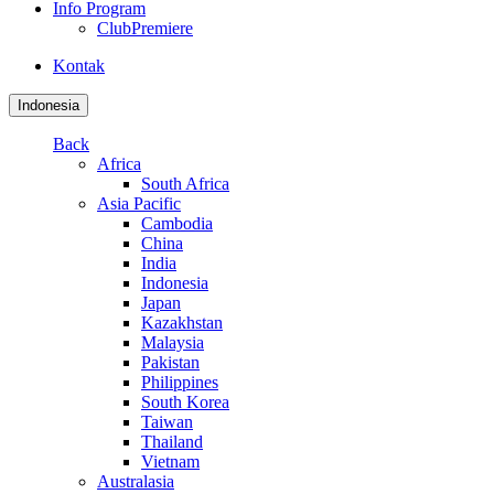
Info Program
ClubPremiere
Kontak
Indonesia
Back
Africa
South Africa
Asia Pacific
Cambodia
China
India
Indonesia
Japan
Kazakhstan
Malaysia
Pakistan
Philippines
South Korea
Taiwan
Thailand
Vietnam
Australasia