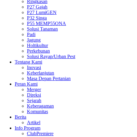
Ringkasan
P27 Gajah
P27 LumiGEN
P32 Singa
P55 MEMP55ONA
Solusi Tanaman
Padi
Jagung
Holtikultur
Perkebunan
Solusi Rayap/Urban Pest
Tentang Kami
Inovasi
Keberlanjutan
Masa Depan Pertanian
Peran Kami
Merger
Direksi
Sejarah
Keberagaman
Komunitas
Berita
Artikel
Info Program
ClubPremiere