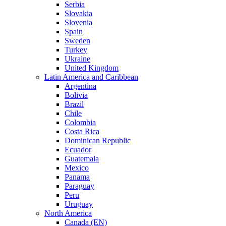
Serbia
Slovakia
Slovenia
Spain
Sweden
Turkey
Ukraine
United Kingdom
Latin America and Caribbean
Argentina
Bolivia
Brazil
Chile
Colombia
Costa Rica
Dominican Republic
Ecuador
Guatemala
Mexico
Panama
Paraguay
Peru
Uruguay
North America
Canada (EN)