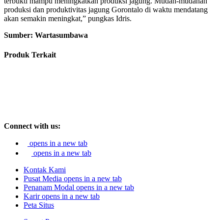
terbukti mampu meningkatkan produksi jagung. Mudah-mudahan
produksi dan produktivitas jagung Gorontalo di waktu mendatang
akan semakin meningkat,” pungkas Idris.
Sumber: Wartasumbawa
Produk Terkait
Connect with us:
opens in a new tab
opens in a new tab
Kontak Kami
Pusat Media
opens in a new tab
Penanam Modal
opens in a new tab
Karir
opens in a new tab
Peta Situs