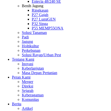
Entecta 48/240 SE
Benih Jagung
Ringkasan
P27 Gajah
P27 LumiGEN
P32 Singa
P55 MEMP55ONA
Solusi Tanaman
Padi
Jagung
Holtikultur
Perkebunan
Solusi Rayap/Urban Pest
Tentang Kami
Inovasi
Keberlanjutan
Masa Depan Pertanian
Peran Kami
Merger
Direksi
Sejarah
Keberagaman
Komunitas
Berita
Artikel