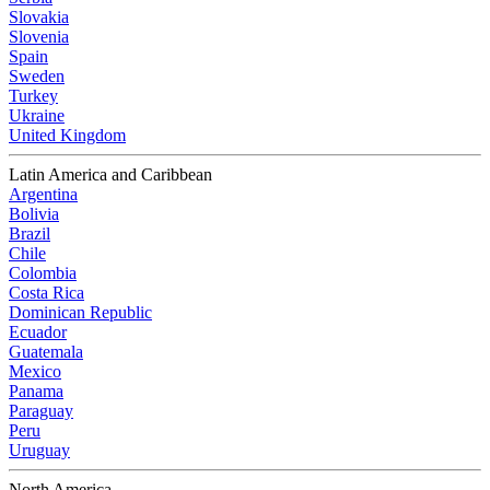
Slovakia
Slovenia
Spain
Sweden
Turkey
Ukraine
United Kingdom
Latin America and Caribbean
Argentina
Bolivia
Brazil
Chile
Colombia
Costa Rica
Dominican Republic
Ecuador
Guatemala
Mexico
Panama
Paraguay
Peru
Uruguay
North America