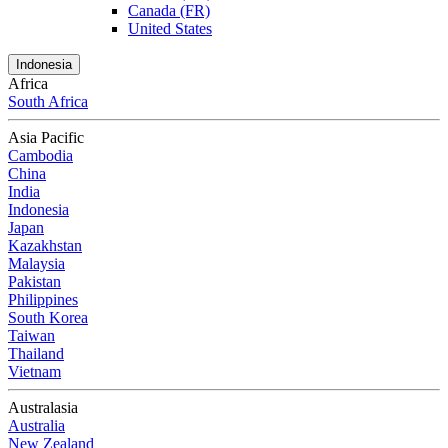
Canada (FR)
United States
Indonesia
Africa
South Africa
Asia Pacific
Cambodia
China
India
Indonesia
Japan
Kazakhstan
Malaysia
Pakistan
Philippines
South Korea
Taiwan
Thailand
Vietnam
Australasia
Australia
New Zealand