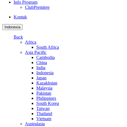
Info Program
ClubPremiere
Kontak
Indonesia
Back
Africa
South Africa
Asia Pacific
Cambodia
China
India
Indonesia
Japan
Kazakhstan
Malaysia
Pakistan
Philippines
South Korea
Taiwan
Thailand
Vietnam
Australasia