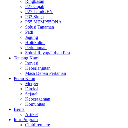
Ringkasan
P27 Gajah
P27 LumiGEN
P32 Singa
P55 MEMP55ONA
Solusi Tanaman
Padi
Jagung
Holtikultur
Perkebunan
Solusi Rayap/Urban Pest
Tentang Kami
Inovasi
Keberlanjutan
Masa Depan Pertanian
Peran Kami
Merger
Direksi
Sejarah
Keberagaman
Komunitas
Berita
Artikel
Info Program
ClubPremiere