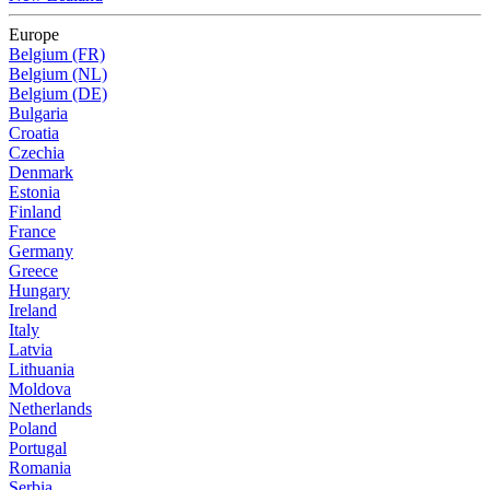
Europe
Belgium (FR)
Belgium (NL)
Belgium (DE)
Bulgaria
Croatia
Czechia
Denmark
Estonia
Finland
France
Germany
Greece
Hungary
Ireland
Italy
Latvia
Lithuania
Moldova
Netherlands
Poland
Portugal
Romania
Serbia