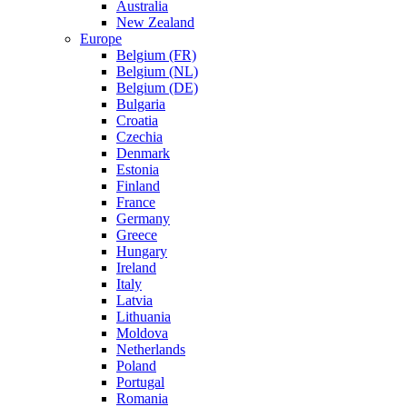
Australia
New Zealand
Europe
Belgium (FR)
Belgium (NL)
Belgium (DE)
Bulgaria
Croatia
Czechia
Denmark
Estonia
Finland
France
Germany
Greece
Hungary
Ireland
Italy
Latvia
Lithuania
Moldova
Netherlands
Poland
Portugal
Romania