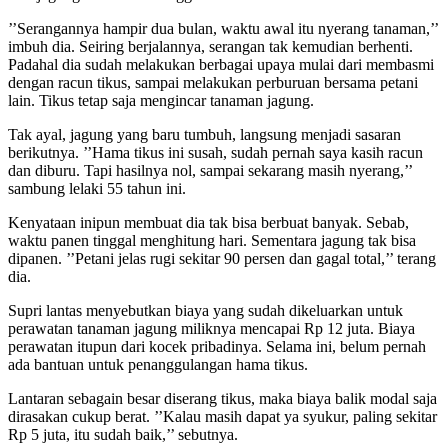
’’Serangannya hampir dua bulan, waktu awal itu nyerang tanaman,’’
imbuh dia. Seiring berjalannya, serangan tak kemudian berhenti.
Padahal dia sudah melakukan berbagai upaya mulai dari membasmi
dengan racun tikus, sampai melakukan perburuan bersama petani
lain. Tikus tetap saja mengincar tanaman jagung.
Tak ayal, jagung yang baru tumbuh, langsung menjadi sasaran
berikutnya. ’’Hama tikus ini susah, sudah pernah saya kasih racun
dan diburu. Tapi hasilnya nol, sampai sekarang masih nyerang,’’
sambung lelaki 55 tahun ini.
Kenyataan inipun membuat dia tak bisa berbuat banyak. Sebab,
waktu panen tinggal menghitung hari. Sementara jagung tak bisa
dipanen. ’’Petani jelas rugi sekitar 90 persen dan gagal total,’’ terang
dia.
Supri lantas menyebutkan biaya yang sudah dikeluarkan untuk
perawatan tanaman jagung miliknya mencapai Rp 12 juta. Biaya
perawatan itupun dari kocek pribadinya. Selama ini, belum pernah
ada bantuan untuk penanggulangan hama tikus.
Lantaran sebagain besar diserang tikus, maka biaya balik modal saja
dirasakan cukup berat. ’’Kalau masih dapat ya syukur, paling sekitar
Rp 5 juta, itu sudah baik,’’ sebutnya.