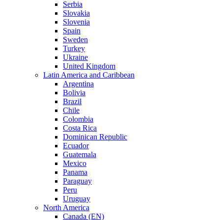
Serbia
Slovakia
Slovenia
Spain
Sweden
Turkey
Ukraine
United Kingdom
Latin America and Caribbean
Argentina
Bolivia
Brazil
Chile
Colombia
Costa Rica
Dominican Republic
Ecuador
Guatemala
Mexico
Panama
Paraguay
Peru
Uruguay
North America
Canada (EN)