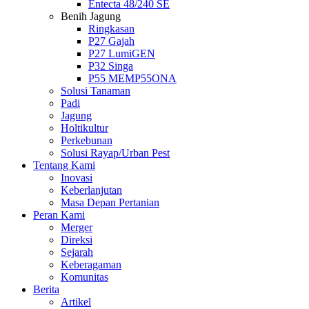
Entecta 48/240 SE
Benih Jagung
Ringkasan
P27 Gajah
P27 LumiGEN
P32 Singa
P55 MEMP55ONA
Solusi Tanaman
Padi
Jagung
Holtikultur
Perkebunan
Solusi Rayap/Urban Pest
Tentang Kami
Inovasi
Keberlanjutan
Masa Depan Pertanian
Peran Kami
Merger
Direksi
Sejarah
Keberagaman
Komunitas
Berita
Artikel