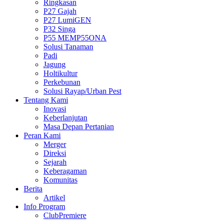
Ringkasan
P27 Gajah
P27 LumiGEN
P32 Singa
P55 MEMP55ONA
Solusi Tanaman
Padi
Jagung
Holtikultur
Perkebunan
Solusi Rayap/Urban Pest
Tentang Kami
Inovasi
Keberlanjutan
Masa Depan Pertanian
Peran Kami
Merger
Direksi
Sejarah
Keberagaman
Komunitas
Berita
Artikel
Info Program
ClubPremiere