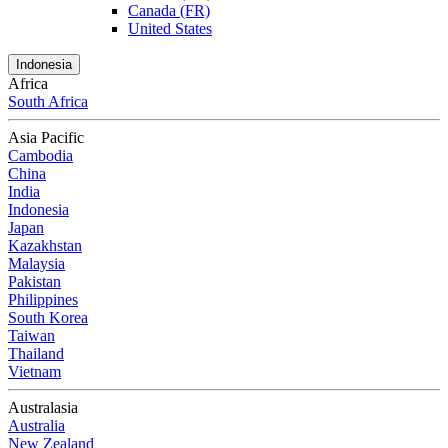
Canada (FR)
United States
Indonesia
Africa
South Africa
Asia Pacific
Cambodia
China
India
Indonesia
Japan
Kazakhstan
Malaysia
Pakistan
Philippines
South Korea
Taiwan
Thailand
Vietnam
Australasia
Australia
New Zealand