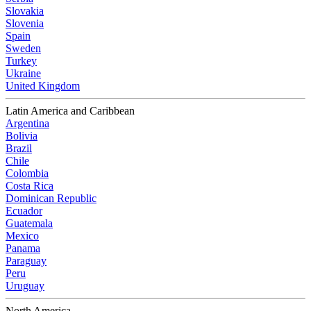
Slovakia
Slovenia
Spain
Sweden
Turkey
Ukraine
United Kingdom
Latin America and Caribbean
Argentina
Bolivia
Brazil
Chile
Colombia
Costa Rica
Dominican Republic
Ecuador
Guatemala
Mexico
Panama
Paraguay
Peru
Uruguay
North America