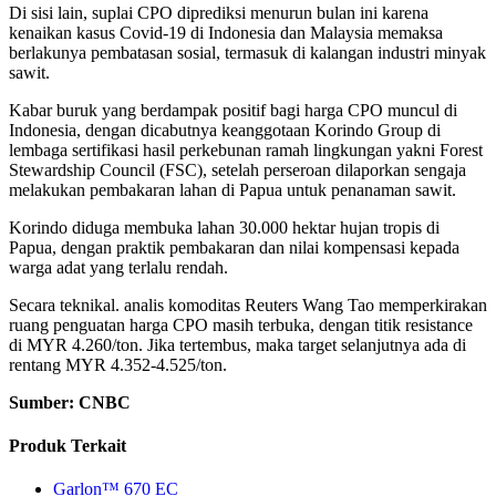
Di sisi lain, suplai CPO diprediksi menurun bulan ini karena
kenaikan kasus Covid-19 di Indonesia dan Malaysia memaksa
berlakunya pembatasan sosial, termasuk di kalangan industri minyak
sawit.
Kabar buruk yang berdampak positif bagi harga CPO muncul di
Indonesia, dengan dicabutnya keanggotaan Korindo Group di
lembaga sertifikasi hasil perkebunan ramah lingkungan yakni Forest
Stewardship Council (FSC), setelah perseroan dilaporkan sengaja
melakukan pembakaran lahan di Papua untuk penanaman sawit.
Korindo diduga membuka lahan 30.000 hektar hujan tropis di
Papua, dengan praktik pembakaran dan nilai kompensasi kepada
warga adat yang terlalu rendah.
Secara teknikal. analis komoditas Reuters Wang Tao memperkirakan
ruang penguatan harga CPO masih terbuka, dengan titik resistance
di MYR 4.260/ton. Jika tertembus, maka target selanjutnya ada di
rentang MYR 4.352-4.525/ton.
Sumber: CNBC
Produk Terkait
Garlon™ 670 EC