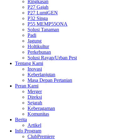
Ringkasan
P27 Gajah
P27 LumiGEN
P32 Singa
P55 MEMP55ONA
Solusi Tanaman
Padi
Jagung
Holtikultur
Perkebunan
Solusi Rayap/Urban Pest
Tentang Kami
Inovasi
Keberlanjutan
Masa Depan Pertanian
Peran Kami
Merger
Direksi
Sejarah
Keberagaman
Komunitas
Berita
Artikel
Info Program
ClubPremiere