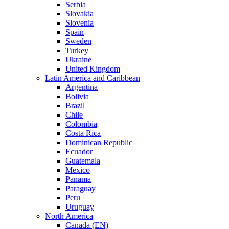
Serbia
Slovakia
Slovenia
Spain
Sweden
Turkey
Ukraine
United Kingdom
Latin America and Caribbean
Argentina
Bolivia
Brazil
Chile
Colombia
Costa Rica
Dominican Republic
Ecuador
Guatemala
Mexico
Panama
Paraguay
Peru
Uruguay
North America
Canada (EN)