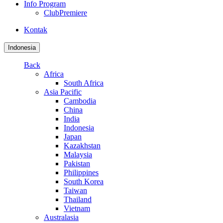
Info Program
ClubPremiere
Kontak
Indonesia
Back
Africa
South Africa
Asia Pacific
Cambodia
China
India
Indonesia
Japan
Kazakhstan
Malaysia
Pakistan
Philippines
South Korea
Taiwan
Thailand
Vietnam
Australasia