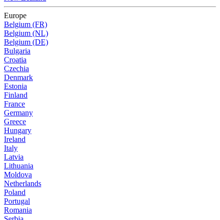
Europe
Belgium (FR)
Belgium (NL)
Belgium (DE)
Bulgaria
Croatia
Czechia
Denmark
Estonia
Finland
France
Germany
Greece
Hungary
Ireland
Italy
Latvia
Lithuania
Moldova
Netherlands
Poland
Portugal
Romania
Serbia