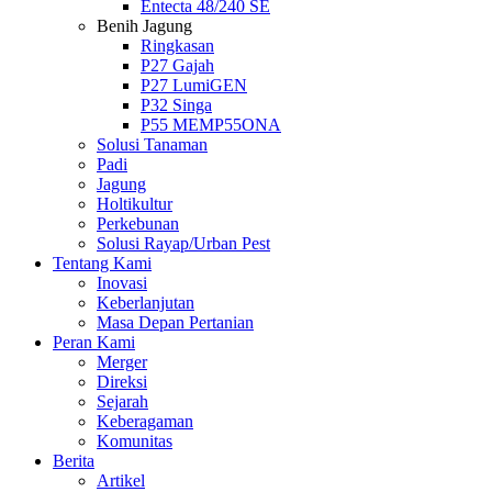
Entecta 48/240 SE
Benih Jagung
Ringkasan
P27 Gajah
P27 LumiGEN
P32 Singa
P55 MEMP55ONA
Solusi Tanaman
Padi
Jagung
Holtikultur
Perkebunan
Solusi Rayap/Urban Pest
Tentang Kami
Inovasi
Keberlanjutan
Masa Depan Pertanian
Peran Kami
Merger
Direksi
Sejarah
Keberagaman
Komunitas
Berita
Artikel