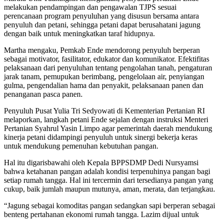
melakukan pendampingan dan pengawalan TJPS sesuai
perencanaan program penyuluhan yang disusun bersama antara
penyuluh dan petani, sehingga petani dapat berusahatani jagung
dengan baik untuk meningkatkan taraf hidupnya.
Martha mengaku, Pemkab Ende mendorong penyuluh berperan
sebagai motivator, fasilitator, edukator dan komunikator. Efektifitas
pelaksanaan dari penyuluhan tentang pengolahan tanah, pengaturan
jarak tanam, pemupukan berimbang, pengelolaan air, penyiangan
gulma, pengendalian hama dan penyakit, pelaksanaan panen dan
penanganan pasca panen.
Penyuluh Pusat Yulia Tri Sedyowati di Kementerian Pertanian RI
melaporkan, langkah petani Ende sejalan dengan instruksi Menteri
Pertanian Syahrul Yasin Limpo agar pemerintah daerah mendukung
kinerja petani didampingi penyuluh untuk sinergi bekerja keras
untuk mendukung pemenuhan kebutuhan pangan.
Hal itu digarisbawahi oleh Kepala BPPSDMP Dedi Nursyamsi
bahwa ketahanan pangan adalah kondisi terpenuhinya pangan bagi
setiap rumah tangga. Hal ini tercermin dari tersedianya pangan yang
cukup, baik jumlah maupun mutunya, aman, merata, dan terjangkau.
“Jagung sebagai komoditas pangan sedangkan sapi berperan sebagai
benteng pertahanan ekonomi rumah tangga. Lazim dijual untuk