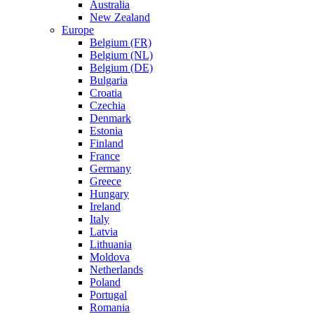
Australia
New Zealand
Europe
Belgium (FR)
Belgium (NL)
Belgium (DE)
Bulgaria
Croatia
Czechia
Denmark
Estonia
Finland
France
Germany
Greece
Hungary
Ireland
Italy
Latvia
Lithuania
Moldova
Netherlands
Poland
Portugal
Romania