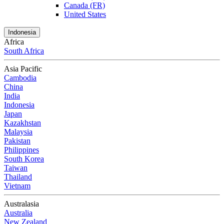
Canada (FR)
United States
Indonesia
Africa
South Africa
Asia Pacific
Cambodia
China
India
Indonesia
Japan
Kazakhstan
Malaysia
Pakistan
Philippines
South Korea
Taiwan
Thailand
Vietnam
Australasia
Australia
New Zealand