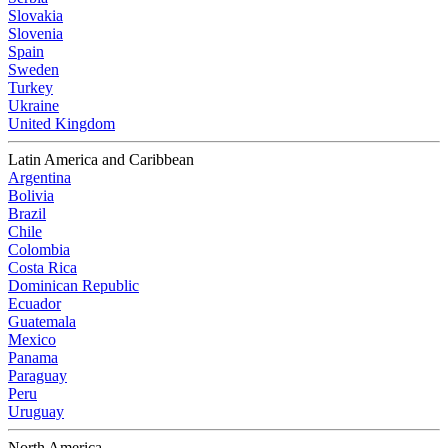
Slovakia
Slovenia
Spain
Sweden
Turkey
Ukraine
United Kingdom
Latin America and Caribbean
Argentina
Bolivia
Brazil
Chile
Colombia
Costa Rica
Dominican Republic
Ecuador
Guatemala
Mexico
Panama
Paraguay
Peru
Uruguay
North America