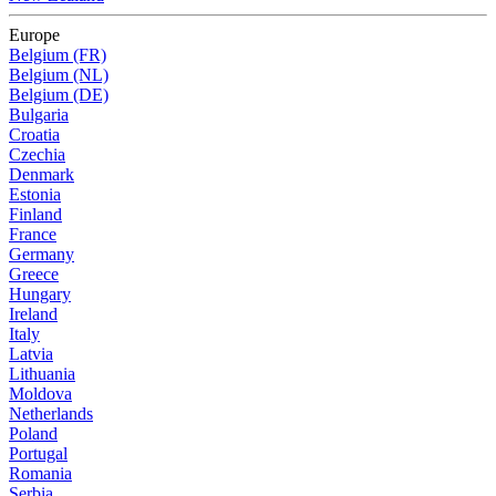
Europe
Belgium (FR)
Belgium (NL)
Belgium (DE)
Bulgaria
Croatia
Czechia
Denmark
Estonia
Finland
France
Germany
Greece
Hungary
Ireland
Italy
Latvia
Lithuania
Moldova
Netherlands
Poland
Portugal
Romania
Serbia