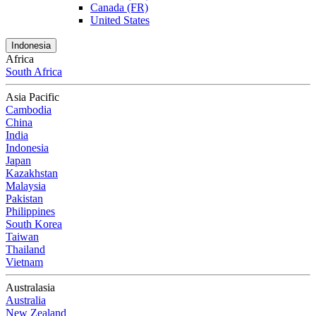
Canada (FR)
United States
Indonesia
Africa
South Africa
Asia Pacific
Cambodia
China
India
Indonesia
Japan
Kazakhstan
Malaysia
Pakistan
Philippines
South Korea
Taiwan
Thailand
Vietnam
Australasia
Australia
New Zealand