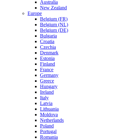
Australia
New Zealand
Europe
Belgium (FR)
Belgium (NL)
Belgium (DE)
Bulgaria
Croatia
Czechia
Denmark
Estonia
Finland
France
Germany
Greece
Hungary
Ireland
Italy
Latvia
Lithuania
Moldova
Netherlands
Poland
Portugal
Romania