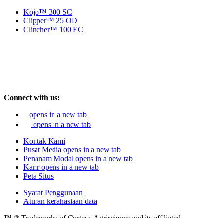
Kojo™ 300 SC
Clipper™ 25 OD
Clincher™ 100 EC
Connect with us:
opens in a new tab
opens in a new tab
Kontak Kami
Pusat Media
opens in a new tab
Penanam Modal
opens in a new tab
Karir
opens in a new tab
Peta Situs
Syarat Penggunaan
Aturan kerahasiaan data
™ ® Trademarks of Corteva Agriscience and its affiliated