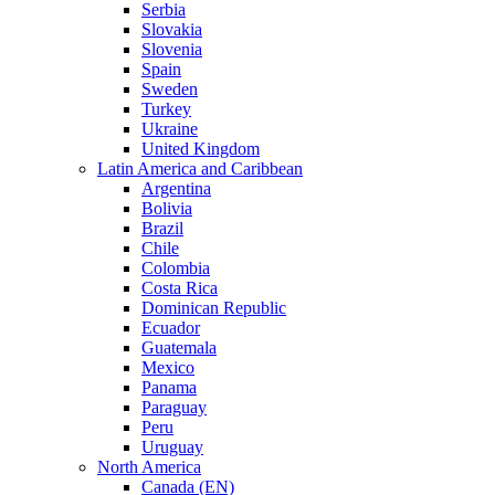
Serbia
Slovakia
Slovenia
Spain
Sweden
Turkey
Ukraine
United Kingdom
Latin America and Caribbean
Argentina
Bolivia
Brazil
Chile
Colombia
Costa Rica
Dominican Republic
Ecuador
Guatemala
Mexico
Panama
Paraguay
Peru
Uruguay
North America
Canada (EN)