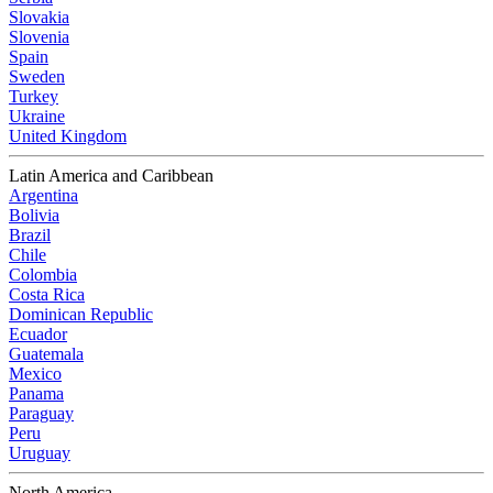
Slovakia
Slovenia
Spain
Sweden
Turkey
Ukraine
United Kingdom
Latin America and Caribbean
Argentina
Bolivia
Brazil
Chile
Colombia
Costa Rica
Dominican Republic
Ecuador
Guatemala
Mexico
Panama
Paraguay
Peru
Uruguay
North America