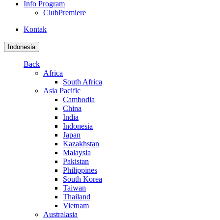
Info Program
ClubPremiere
Kontak
Indonesia
Back
Africa
South Africa
Asia Pacific
Cambodia
China
India
Indonesia
Japan
Kazakhstan
Malaysia
Pakistan
Philippines
South Korea
Taiwan
Thailand
Vietnam
Australasia