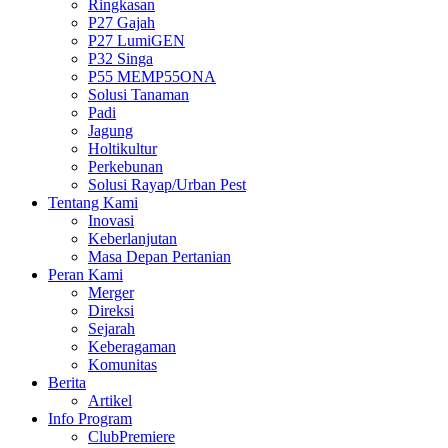
Ringkasan
P27 Gajah
P27 LumiGEN
P32 Singa
P55 MEMP55ONA
Solusi Tanaman
Padi
Jagung
Holtikultur
Perkebunan
Solusi Rayap/Urban Pest
Tentang Kami
Inovasi
Keberlanjutan
Masa Depan Pertanian
Peran Kami
Merger
Direksi
Sejarah
Keberagaman
Komunitas
Berita
Artikel
Info Program
ClubPremiere