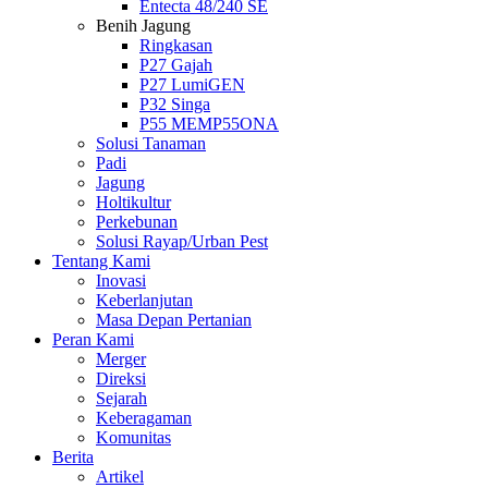
Entecta 48/240 SE
Benih Jagung
Ringkasan
P27 Gajah
P27 LumiGEN
P32 Singa
P55 MEMP55ONA
Solusi Tanaman
Padi
Jagung
Holtikultur
Perkebunan
Solusi Rayap/Urban Pest
Tentang Kami
Inovasi
Keberlanjutan
Masa Depan Pertanian
Peran Kami
Merger
Direksi
Sejarah
Keberagaman
Komunitas
Berita
Artikel