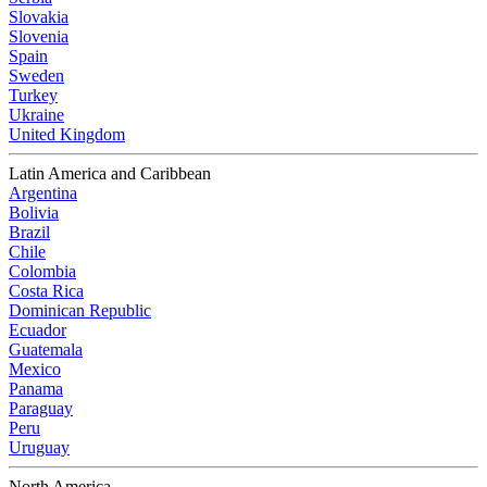
Slovakia
Slovenia
Spain
Sweden
Turkey
Ukraine
United Kingdom
Latin America and Caribbean
Argentina
Bolivia
Brazil
Chile
Colombia
Costa Rica
Dominican Republic
Ecuador
Guatemala
Mexico
Panama
Paraguay
Peru
Uruguay
North America