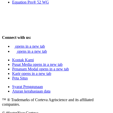
Equation Pro® 52 WG
Connect with us:
opens in a new tab
opens in a new tab
Kontak Kami
Pusat Media
opens in a new tab
Penanam Modal
opens in a new tab
Karir
opens in a new tab
Peta Situs
Syarat Penggunaan
Aturan kerahasiaan data
™ ® Trademarks of Corteva Agriscience and its affiliated
companies.
© #footerYear Corteva.