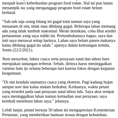
menjadi kunci keberhasilan program food estate. Hal ini pun lantas
menampik isu yang menganggap program food estate belum
berhasil.
"Sah-sah saja orang bilang ini gagal total namun saya yang
menanam di sini, tidak mau dibilang gagal. Beberapa lahan memang
ada yang tidak tumbuh maksimal. Meski demikian, coba lihat sendiri
pertanaman yang saya miliki ini. Pertumbuhannya bagus, saya dan
istri saya merawat setiap harinya. Lahan saya belum panen makanya
kalau dibilang gagal itu salah," ujarnya dalam keterangan tertulis,
Senin (22/2/2021).
Jhon menyebut, faktor cuaca serta perayaan natal dan tahun baru
merupakan tantangan terberat. Sebab, dirinya harus meninggalkan
varietas batu ijo selama beberapa hari karena fokus dengan kegiatan
keagamaan.
"Di sini kendala utamanya cuaca yang ekstrem. Pagi kadang hujan
sampai sore dan kalau malam berkabut. Keduanya, waktu petani
yang tersedot pada saat perayaan natal tahun lalu. Saya akui sempat
saya meninggalkan lahan namun kemudian usai perayaan, saya
kembali menekuni lahan saya," jelasnya.
Lebih lanjut, petani berusia 50 tahun ini mengapresiasi Kementerian
Pertanian, yang memberikan bantuan sesuai dengan kebutuhan,