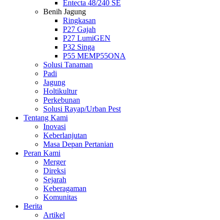
Entecta 48/240 SE
Benih Jagung
Ringkasan
P27 Gajah
P27 LumiGEN
P32 Singa
P55 MEMP55ONA
Solusi Tanaman
Padi
Jagung
Holtikultur
Perkebunan
Solusi Rayap/Urban Pest
Tentang Kami
Inovasi
Keberlanjutan
Masa Depan Pertanian
Peran Kami
Merger
Direksi
Sejarah
Keberagaman
Komunitas
Berita
Artikel