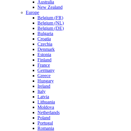
Australia
New Zealand
Europe
Belgium (FR)
Belgium (NL)
Belgium (DE)
Bulgaria
Croatia
Czechia
Denmark
Estonia
Finland
France
Germany
Greece
Hungary
Ireland
Italy
Latvia
Lithuania
Moldova
Netherlands
Poland
Portugal
Romania