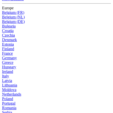
Europe
Belgium (FR)
Belgium (NL)
Belgium (DE)
Bulgaria
Croatia
Czechia
Denmark
Estonia
Finland
France
Germany
Greece
Hungary
Ireland
Italy
Latvia
Lithuania
Moldova
Netherlands
Poland
Portugal
Romania
Serbia