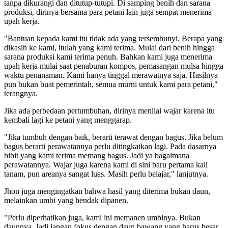
tanpa dikurangi dan ditutup-tutupi. Di samping benih dan sarana
produksi, dirinya bersama para petani lain juga sempat menerima
upah kerja.
"Bantuan kepada kami itu tidak ada yang tersembunyi. Berapa yang
dikasih ke kami, itulah yang kami terima. Mulai dari benih hingga
sarana produksi kami terima penuh. Bahkan kami juga menerima
upah kerja mulai saat penaburan kompos, pemasangan mulsa hingga
waktu penanaman. Kami hanya tinggal merawatnya saja. Hasilnya
pun bukan buat pemerintah, semua murni untuk kami para petani,"
terangnya.
Jika ada perbedaan pertumbuhan, dirinya menilai wajar karena itu
kembali lagi ke petani yang menggarap.
"Jika tumbuh dengan baik, berarti terawat dengan bagus. Jika belum
bagus berarti perawatannya perlu ditingkatkan lagi. Pada dasarnya
bibit yang kami terima memang bagus. Jadi ya bagaimana
perawatannya. Wajar juga karena kami di sini baru pertama kali
tanam, pun areanya sangat luas. Masih perlu belajar," lanjutnya.
Jhon juga mengingatkan bahwa hasil yang diterima bukan daun,
melainkan umbi yang hendak dipanen.
"Perlu diperhatikan juga, kami ini memanen umbinya. Bukan
daunnya. Jadi jangan fokus dengan daun bawang yang harus besar