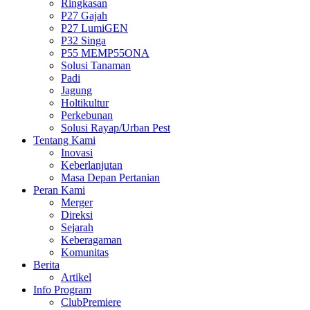
Ringkasan
P27 Gajah
P27 LumiGEN
P32 Singa
P55 MEMP55ONA
Solusi Tanaman
Padi
Jagung
Holtikultur
Perkebunan
Solusi Rayap/Urban Pest
Tentang Kami
Inovasi
Keberlanjutan
Masa Depan Pertanian
Peran Kami
Merger
Direksi
Sejarah
Keberagaman
Komunitas
Berita
Artikel
Info Program
ClubPremiere