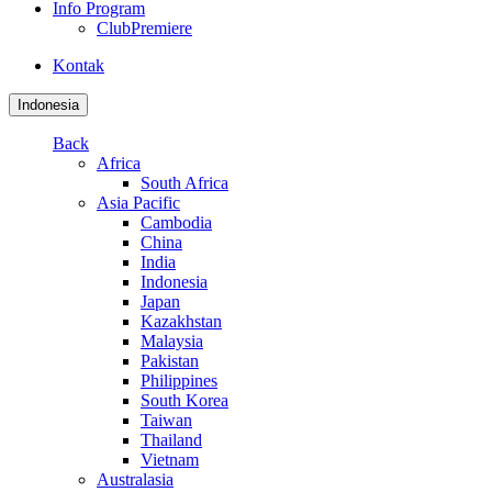
Info Program
ClubPremiere
Kontak
Indonesia
Back
Africa
South Africa
Asia Pacific
Cambodia
China
India
Indonesia
Japan
Kazakhstan
Malaysia
Pakistan
Philippines
South Korea
Taiwan
Thailand
Vietnam
Australasia