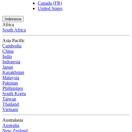
Canada (FR)
United States
Indonesia
Africa
South Africa
Asia Pacific
Cambodia
China
India
Indonesia
Japan
Kazakhstan
Malaysia
Pakistan
Philippines
South Korea
Taiwan
Thailand
Vietnam
Australasia
Australia
New Zealand