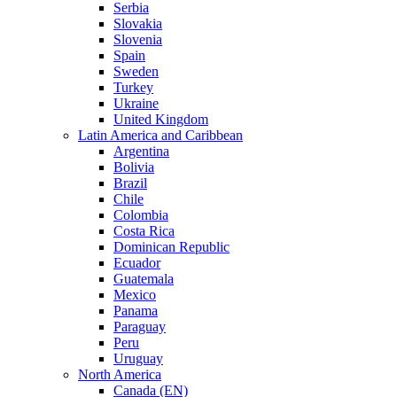
Serbia
Slovakia
Slovenia
Spain
Sweden
Turkey
Ukraine
United Kingdom
Latin America and Caribbean
Argentina
Bolivia
Brazil
Chile
Colombia
Costa Rica
Dominican Republic
Ecuador
Guatemala
Mexico
Panama
Paraguay
Peru
Uruguay
North America
Canada (EN)