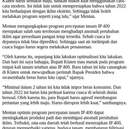
Klaten harus semakin maju, bahkan makin kuat menggunakan cara-
cara modern. Ini tidak lain untuk mempersiapkan bahwa tahun 2022
kita berhadapan dengan iklim ekstrim. Sehingga tidak boleh
melalukan program seperti yang lalu,” ujar Mentan.
Mentan mengungkapkan program percepatan tanam IP 400
merupakan salah satu terobosan menghadapi anomali perubahan
iklim agar persediaan pangan tetap tersedia. Sebab cuaca ke
depannya tidak bisa diprediksi. Sehingga saat air melimpah dan
cuaca bagus harus segera melakukan penanaman.
“Oleh karena itu, sepanjang kita lakukan optimalisasi kita lakukan.
Dan hari ini saya bahagia, Bupati Klaten mau masuk pada program
empat kali tanam setahun atau IP 400. Baru tahun ini kita canangkan
di Klaten untuk mewujudkan perintah Bapak Presiden bahwa
swasembada beras harus kita capai,” ujarnya.
“Minimal dalam 2 tahun ini kita tidak impor beras konsumsi. Dan
tahun 2022 ini harus kita perkuat karena cuaca di seluruh dunia
bersoal. Oleh karena itu, para Bupati harus agresif membangun
pertanian yang lebih maju. Harus direspon lebih kuat,” sambungnya.
Mentan optimis program percepatan tanam IP 400 dapat
meningkatkan produksi padi dan memitigasi anomali perubahan
iklim. Terbukti, rata-rata daerah telah berhasil menerapkan IP 400,
dengan memperbaiki varietas, budaya tanam, membangun hilirisasi