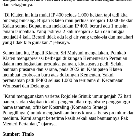
dan sebagainya.
“Di Klaten ini kita mulai IP 400 seluas 1.000 hektar, tapi tadi kita
bincang-bincang. Bupati Klaten mau perluas menjadi 10.000 hektar.
Kalau semua Bupati mau melakukan IP 400, berarti ada 1 musim
tanam tambahan. Yang tadinya 2 kali menjadi 3 kali dan hingga
menjadi 4 kali. Berarti tidak ada lagi air yang tersia-sia dan matahari
yang tidak kita gunakan,” jelasnya.
Sementara itu, Bupati Klaten, Sri Mulyani mengatakan, Pemkab
Klaten mengapresiasi berbagai dukungan Kementerian Pertanian
dalam meningkatkan produksi pangan, khususnya padi. Selain
bantuan prasaran dan sarana, pada 2022 ini Kabupaten Klaten
membuat terobosan baru atas dukungan Kementan. Yakni
pertanaman padi IP400 seluas 1.000 ha terutama di Kecamatan
Wonosari dan Delanggu.
“Kami menggunakan varietas Rojolele Srinuk umur genjah 72 hari
panen, sudah siapkan teknik pengendalian organisme pengganggu
hama tanaman, offtaker Kostraling (Komando Strategi
Penggilingan) untuk menghasilkan beras khusus, beras premium dan
medium. Kami sangat berterima kasih sekali atas bantuannya Pak
Menteri Pertanian,” ujarnya.
Sumber: Timlo