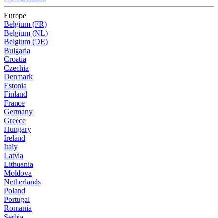
Europe
Belgium (FR)
Belgium (NL)
Belgium (DE)
Bulgaria
Croatia
Czechia
Denmark
Estonia
Finland
France
Germany
Greece
Hungary
Ireland
Italy
Latvia
Lithuania
Moldova
Netherlands
Poland
Portugal
Romania
Serbia