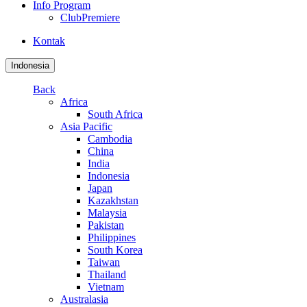
Info Program
ClubPremiere
Kontak
Indonesia
Back
Africa
South Africa
Asia Pacific
Cambodia
China
India
Indonesia
Japan
Kazakhstan
Malaysia
Pakistan
Philippines
South Korea
Taiwan
Thailand
Vietnam
Australasia