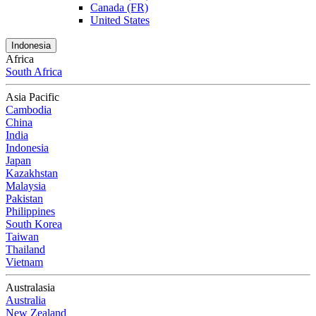
Canada (FR)
United States
Indonesia
Africa
South Africa
Asia Pacific
Cambodia
China
India
Indonesia
Japan
Kazakhstan
Malaysia
Pakistan
Philippines
South Korea
Taiwan
Thailand
Vietnam
Australasia
Australia
New Zealand