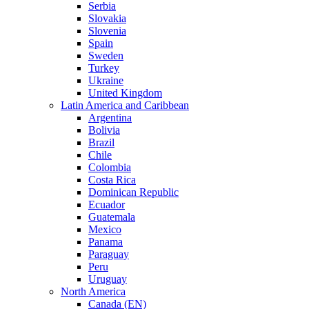
Serbia
Slovakia
Slovenia
Spain
Sweden
Turkey
Ukraine
United Kingdom
Latin America and Caribbean
Argentina
Bolivia
Brazil
Chile
Colombia
Costa Rica
Dominican Republic
Ecuador
Guatemala
Mexico
Panama
Paraguay
Peru
Uruguay
North America
Canada (EN)