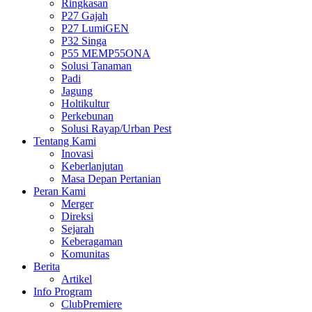
Ringkasan
P27 Gajah
P27 LumiGEN
P32 Singa
P55 MEMP55ONA
Solusi Tanaman
Padi
Jagung
Holtikultur
Perkebunan
Solusi Rayap/Urban Pest
Tentang Kami
Inovasi
Keberlanjutan
Masa Depan Pertanian
Peran Kami
Merger
Direksi
Sejarah
Keberagaman
Komunitas
Berita
Artikel
Info Program
ClubPremiere