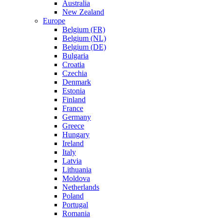
Australia
New Zealand
Europe
Belgium (FR)
Belgium (NL)
Belgium (DE)
Bulgaria
Croatia
Czechia
Denmark
Estonia
Finland
France
Germany
Greece
Hungary
Ireland
Italy
Latvia
Lithuania
Moldova
Netherlands
Poland
Portugal
Romania