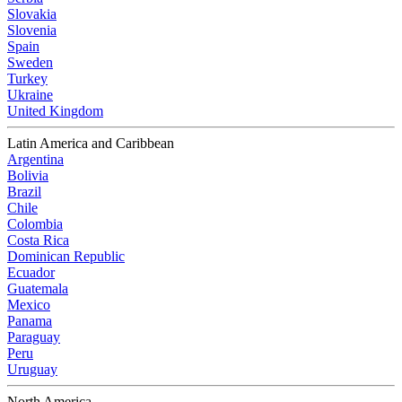
Slovakia
Slovenia
Spain
Sweden
Turkey
Ukraine
United Kingdom
Latin America and Caribbean
Argentina
Bolivia
Brazil
Chile
Colombia
Costa Rica
Dominican Republic
Ecuador
Guatemala
Mexico
Panama
Paraguay
Peru
Uruguay
North America