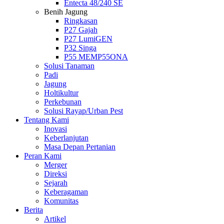
Entecta 48/240 SE
Benih Jagung
Ringkasan
P27 Gajah
P27 LumiGEN
P32 Singa
P55 MEMP55ONA
Solusi Tanaman
Padi
Jagung
Holtikultur
Perkebunan
Solusi Rayap/Urban Pest
Tentang Kami
Inovasi
Keberlanjutan
Masa Depan Pertanian
Peran Kami
Merger
Direksi
Sejarah
Keberagaman
Komunitas
Berita
Artikel