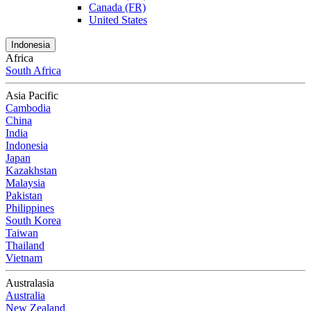
Canada (FR)
United States
Indonesia
Africa
South Africa
Asia Pacific
Cambodia
China
India
Indonesia
Japan
Kazakhstan
Malaysia
Pakistan
Philippines
South Korea
Taiwan
Thailand
Vietnam
Australasia
Australia
New Zealand