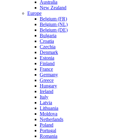
Australia
New Zealand
Europe
Belgium (FR)
Belgium (NL)
Belgium (DE)
Bulgaria
Croatia
Czechia
Denmark
Estonia
Finland
France
Germany
Greece
Hungary
Ireland
Italy
Latvia
Lithuania
Moldova
Netherlands
Poland
Portugal
Romania