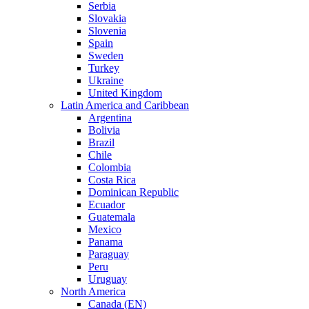
Serbia
Slovakia
Slovenia
Spain
Sweden
Turkey
Ukraine
United Kingdom
Latin America and Caribbean
Argentina
Bolivia
Brazil
Chile
Colombia
Costa Rica
Dominican Republic
Ecuador
Guatemala
Mexico
Panama
Paraguay
Peru
Uruguay
North America
Canada (EN)