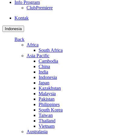
Info Program
ClubPremiere
Kontak
Indonesia
Back
Africa
South Africa
Asia Pacific
Cambodia
China
India
Indonesia
Japan
Kazakhstan
Malaysia
Pakistan
Philippines
South Korea
Taiwan
Thailand
Vietnam
Australasia