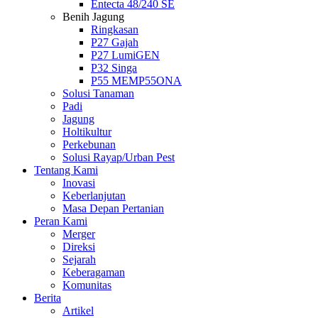
Entecta 48/240 SE
Benih Jagung
Ringkasan
P27 Gajah
P27 LumiGEN
P32 Singa
P55 MEMP55ONA
Solusi Tanaman
Padi
Jagung
Holtikultur
Perkebunan
Solusi Rayap/Urban Pest
Tentang Kami
Inovasi
Keberlanjutan
Masa Depan Pertanian
Peran Kami
Merger
Direksi
Sejarah
Keberagaman
Komunitas
Berita
Artikel