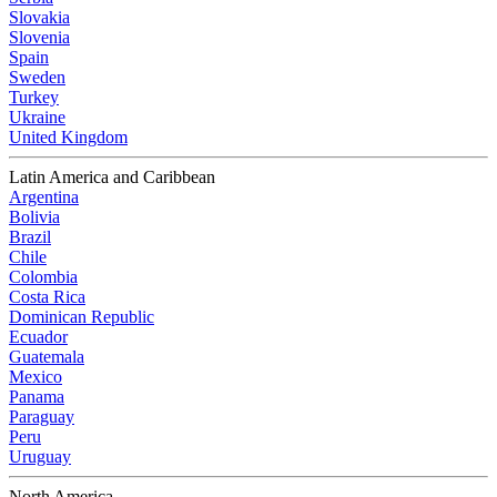
Slovakia
Slovenia
Spain
Sweden
Turkey
Ukraine
United Kingdom
Latin America and Caribbean
Argentina
Bolivia
Brazil
Chile
Colombia
Costa Rica
Dominican Republic
Ecuador
Guatemala
Mexico
Panama
Paraguay
Peru
Uruguay
North America