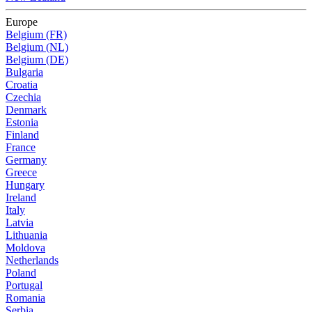
Europe
Belgium (FR)
Belgium (NL)
Belgium (DE)
Bulgaria
Croatia
Czechia
Denmark
Estonia
Finland
France
Germany
Greece
Hungary
Ireland
Italy
Latvia
Lithuania
Moldova
Netherlands
Poland
Portugal
Romania
Serbia