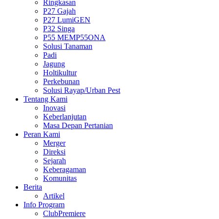
Ringkasan
P27 Gajah
P27 LumiGEN
P32 Singa
P55 MEMP55ONA
Solusi Tanaman
Padi
Jagung
Holtikultur
Perkebunan
Solusi Rayap/Urban Pest
Tentang Kami
Inovasi
Keberlanjutan
Masa Depan Pertanian
Peran Kami
Merger
Direksi
Sejarah
Keberagaman
Komunitas
Berita
Artikel
Info Program
ClubPremiere