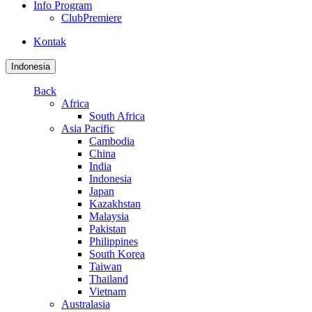
Info Program
ClubPremiere
Kontak
Indonesia
Back
Africa
South Africa
Asia Pacific
Cambodia
China
India
Indonesia
Japan
Kazakhstan
Malaysia
Pakistan
Philippines
South Korea
Taiwan
Thailand
Vietnam
Australasia