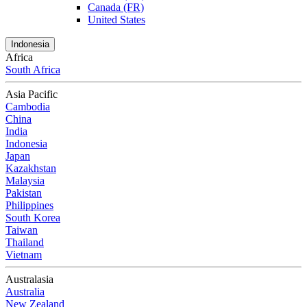
Canada (FR)
United States
Indonesia
Africa
South Africa
Asia Pacific
Cambodia
China
India
Indonesia
Japan
Kazakhstan
Malaysia
Pakistan
Philippines
South Korea
Taiwan
Thailand
Vietnam
Australasia
Australia
New Zealand