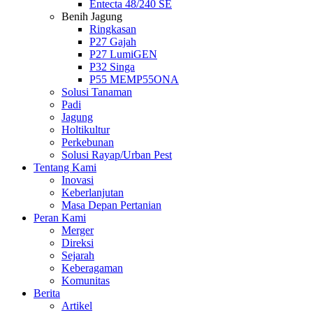
Entecta 48/240 SE
Benih Jagung
Ringkasan
P27 Gajah
P27 LumiGEN
P32 Singa
P55 MEMP55ONA
Solusi Tanaman
Padi
Jagung
Holtikultur
Perkebunan
Solusi Rayap/Urban Pest
Tentang Kami
Inovasi
Keberlanjutan
Masa Depan Pertanian
Peran Kami
Merger
Direksi
Sejarah
Keberagaman
Komunitas
Berita
Artikel