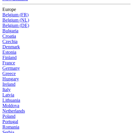
Europe
Belgium (FR)
Belgium (NL)
Belgium (DE)
Bulgaria
Croatia
Czechia
Denmark
Estonia
Finland
France
Germany
Greece
Hungary
Ireland
Italy
Latvia
Lithuania
Moldova
Netherlands
Poland
Portugal
Romania
Serbia