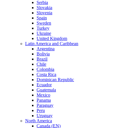
Serbia
Slovakia
Slovenia
Spain
Sweden
Turkey
Ukraine
United Kingdom
Latin America and Caribbean
Argentina
Bolivia
Brazil
Chile
Colombia
Costa Rica
Dominican Republic
Ecuador
Guatemala
Mexico
Panama
Paraguay
Peru
Uruguay
North America
Canada (EN)