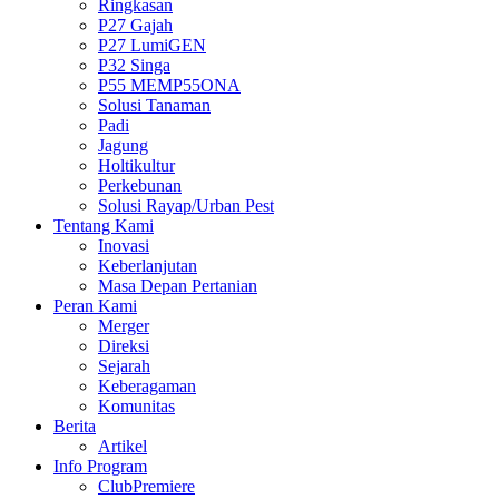
Ringkasan
P27 Gajah
P27 LumiGEN
P32 Singa
P55 MEMP55ONA
Solusi Tanaman
Padi
Jagung
Holtikultur
Perkebunan
Solusi Rayap/Urban Pest
Tentang Kami
Inovasi
Keberlanjutan
Masa Depan Pertanian
Peran Kami
Merger
Direksi
Sejarah
Keberagaman
Komunitas
Berita
Artikel
Info Program
ClubPremiere