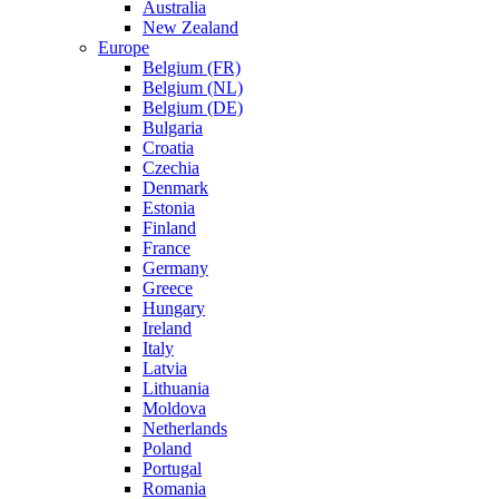
Australia
New Zealand
Europe
Belgium (FR)
Belgium (NL)
Belgium (DE)
Bulgaria
Croatia
Czechia
Denmark
Estonia
Finland
France
Germany
Greece
Hungary
Ireland
Italy
Latvia
Lithuania
Moldova
Netherlands
Poland
Portugal
Romania