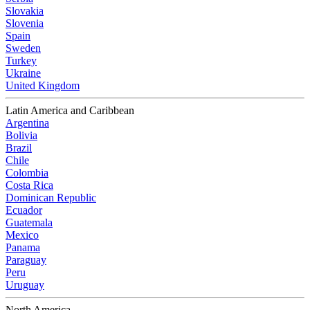
Slovakia
Slovenia
Spain
Sweden
Turkey
Ukraine
United Kingdom
Latin America and Caribbean
Argentina
Bolivia
Brazil
Chile
Colombia
Costa Rica
Dominican Republic
Ecuador
Guatemala
Mexico
Panama
Paraguay
Peru
Uruguay
North America