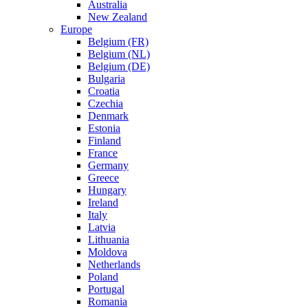
Australia
New Zealand
Europe
Belgium (FR)
Belgium (NL)
Belgium (DE)
Bulgaria
Croatia
Czechia
Denmark
Estonia
Finland
France
Germany
Greece
Hungary
Ireland
Italy
Latvia
Lithuania
Moldova
Netherlands
Poland
Portugal
Romania