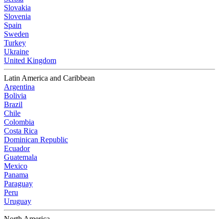
Slovakia
Slovenia
Spain
Sweden
Turkey
Ukraine
United Kingdom
Latin America and Caribbean
Argentina
Bolivia
Brazil
Chile
Colombia
Costa Rica
Dominican Republic
Ecuador
Guatemala
Mexico
Panama
Paraguay
Peru
Uruguay
North America