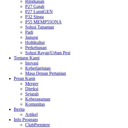
Ringkasan
P27 Gajah
P27 LumiGEN
P32 Singa
P55 MEMP55ONA
Solusi Tanaman
Padi
Jagung
Holtikultur
Perkebunan
Solusi Rayap/Urban Pest
Tentang Kami
Inovasi
Keberlanjutan
Masa Depan Pertanian
Peran Kami
Merger
Direksi
Sejarah
Keberagaman
Komunitas
Berita
Artikel
Info Program
ClubPremiere