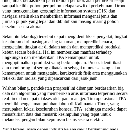
rinci, tidak berdasarkan pada ukuran per blok atau per hektar tetapi
sampai ke titik pohon per pohon kelapa sawit di perkebunan. Drone
yang menggunakan geographic information system (GIS) dan
navigasi satelit akan memberikan informasi mengenai jenis dan
jumlah pupuk yang tepat dan dibutuhkan masing-masing pohon
tersebut secara akurat.
Selain itu teknologi tersebut dapat mengidentifikasi penyakit, tingkat
kesuburan dari masing-masing tanaman, memprediksi cuaca,
mengetahui tingkat air di dalam tanah dan memprediksi produksi
kebun secara berkala. Hal ini memberikan manfaat terhadap
lingkungan dan memberikan TPA kemampuan untuk
mengoptimalkan produksi yang berkelanjutan. Proses identifikasi
dan monitoring ini sering dikatakan sebagai remote sensing, atau
kemampuan untuk mengetahui karakteristik fisik area menggunakan
refleksi dan radiasi yang dipancarkan dari jarak jauh.
Wishnu bilang, pendekatan progresif ini dibangun berdasarkan big
data dan algoritma yang memberikan arus informasi terperinci secara
real-time dan dapat diakses oleh para manajer. Tim operasional TPA
memiliki pengalaman puluhan tahun di Kalimantan Timur, yang
merupakan lokasi keseluruhan konsesi TPA, sehingga mereka dapat
menafsirkan data dan menarik kesimpulan yang tepat untuk
melandasi pengambilan keputusan bisnis secara efektif.
Yang terang, masa depan industri kelapa sawit bergantung pada