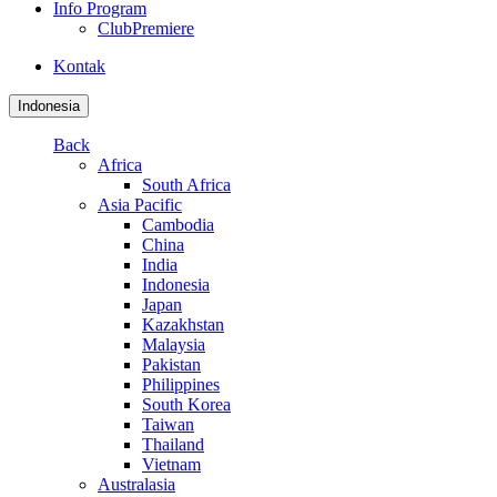
Info Program
ClubPremiere
Kontak
Indonesia
Back
Africa
South Africa
Asia Pacific
Cambodia
China
India
Indonesia
Japan
Kazakhstan
Malaysia
Pakistan
Philippines
South Korea
Taiwan
Thailand
Vietnam
Australasia