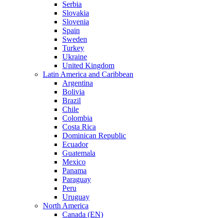
Serbia
Slovakia
Slovenia
Spain
Sweden
Turkey
Ukraine
United Kingdom
Latin America and Caribbean
Argentina
Bolivia
Brazil
Chile
Colombia
Costa Rica
Dominican Republic
Ecuador
Guatemala
Mexico
Panama
Paraguay
Peru
Uruguay
North America
Canada (EN)