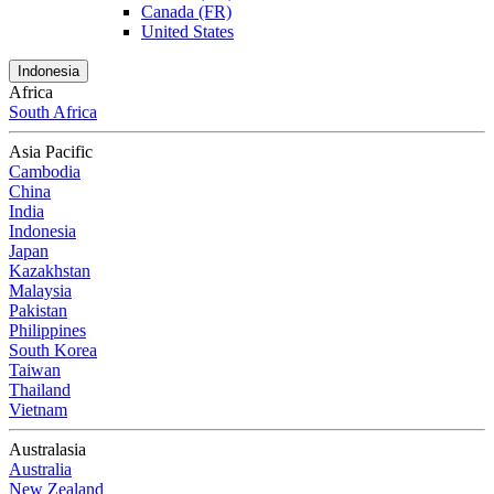
Canada (FR)
United States
Indonesia
Africa
South Africa
Asia Pacific
Cambodia
China
India
Indonesia
Japan
Kazakhstan
Malaysia
Pakistan
Philippines
South Korea
Taiwan
Thailand
Vietnam
Australasia
Australia
New Zealand