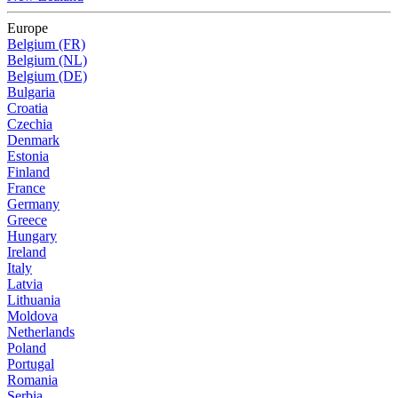
Europe
Belgium (FR)
Belgium (NL)
Belgium (DE)
Bulgaria
Croatia
Czechia
Denmark
Estonia
Finland
France
Germany
Greece
Hungary
Ireland
Italy
Latvia
Lithuania
Moldova
Netherlands
Poland
Portugal
Romania
Serbia