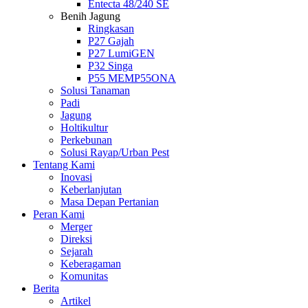
Entecta 48/240 SE
Benih Jagung
Ringkasan
P27 Gajah
P27 LumiGEN
P32 Singa
P55 MEMP55ONA
Solusi Tanaman
Padi
Jagung
Holtikultur
Perkebunan
Solusi Rayap/Urban Pest
Tentang Kami
Inovasi
Keberlanjutan
Masa Depan Pertanian
Peran Kami
Merger
Direksi
Sejarah
Keberagaman
Komunitas
Berita
Artikel