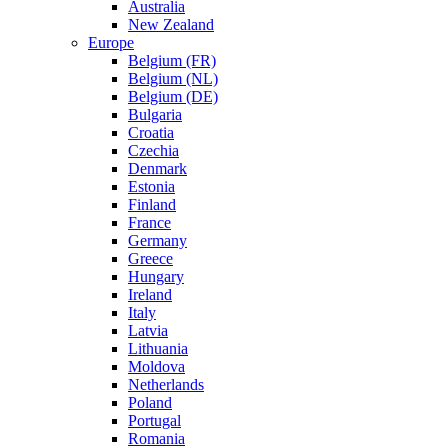
Australia
New Zealand
Europe
Belgium (FR)
Belgium (NL)
Belgium (DE)
Bulgaria
Croatia
Czechia
Denmark
Estonia
Finland
France
Germany
Greece
Hungary
Ireland
Italy
Latvia
Lithuania
Moldova
Netherlands
Poland
Portugal
Romania