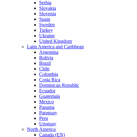
Serbia
Slovakia
Slovenia
Spain
Sweden
Turkey
Ukraine
United Kingdom
Latin America and Caribbean
Argentina
Bolivia
Brazil
Chile
Colombia
Costa Rica
Dominican Republic
Ecuador
Guatemala
Mexico
Panama
Paraguay
Peru
Uruguay
North America
Canada (EN)