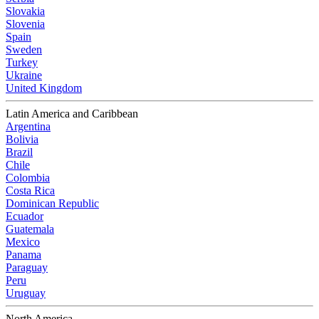
Slovakia
Slovenia
Spain
Sweden
Turkey
Ukraine
United Kingdom
Latin America and Caribbean
Argentina
Bolivia
Brazil
Chile
Colombia
Costa Rica
Dominican Republic
Ecuador
Guatemala
Mexico
Panama
Paraguay
Peru
Uruguay
North America