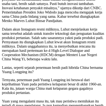
usaha tani, benih salah satunya. Pasti butuh inovasi tambahan.
Inovasi ketahanan penyakit misalnya,” ujarnya dikutip dari CNBC.
Pemerintahan Presiden Joko Widodo juga mencoba mengajak kerja
sama China pada bidang yang sama. Kabar tersebut diungkapkan
Menko Marves Luhut Binsar Pandjaitan.
Dalam akun Instagram resmi miliknya, Luhut menjelaskan kerja
sama tersebut adalah untuk transfer teknologi dan penguatan kualitas
produksi pertanian. Salah satu sasarannya yakni pada produksi padi.
Pernyataan itu diungkapkan Luhut lewat akun Instagram resmi
miliknya. Dalam unggahannya itu, ia menyebutkan rencana itu
merupakan hasil pertemuan ke-4 High-Level Dialogue and
Cooperation Mechanism (HDCM) dengan Menteri Luar Negeri
China Wang Yi, beberapa waktu lalu.
Lantas, seperti sejarah penemuan benih padi hibrida China bernama
Yuang Longping itu?
Ternyata, penemuan padi Yuang Longping ini berawal dari
keprihatinan Yuan pada peristiwa kelaparan besar di akhir 1960-an.
Kala itu, jutaan warga China mati kelaparan gegara gagalnya
produksi pertanian.
Yuan yang mengalami masa itu, tak mau peristiwa memilukan itu
terjadi di masa mendatang. Ia pun kemudian mengembangkan benih