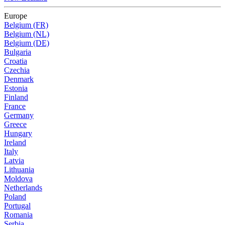
Europe
Belgium (FR)
Belgium (NL)
Belgium (DE)
Bulgaria
Croatia
Czechia
Denmark
Estonia
Finland
France
Germany
Greece
Hungary
Ireland
Italy
Latvia
Lithuania
Moldova
Netherlands
Poland
Portugal
Romania
Serbia