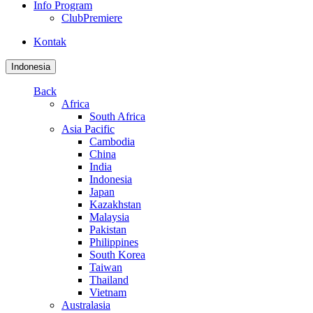
Info Program
ClubPremiere
Kontak
Indonesia
Back
Africa
South Africa
Asia Pacific
Cambodia
China
India
Indonesia
Japan
Kazakhstan
Malaysia
Pakistan
Philippines
South Korea
Taiwan
Thailand
Vietnam
Australasia