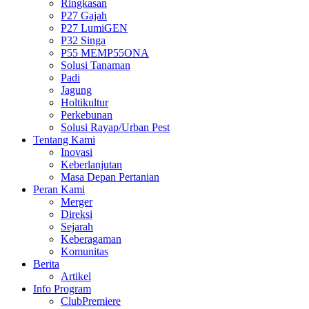
Ringkasan
P27 Gajah
P27 LumiGEN
P32 Singa
P55 MEMP55ONA
Solusi Tanaman
Padi
Jagung
Holtikultur
Perkebunan
Solusi Rayap/Urban Pest
Tentang Kami
Inovasi
Keberlanjutan
Masa Depan Pertanian
Peran Kami
Merger
Direksi
Sejarah
Keberagaman
Komunitas
Berita
Artikel
Info Program
ClubPremiere