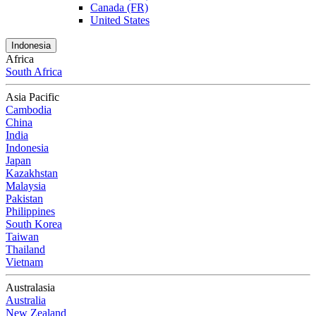
Canada (FR)
United States
Indonesia
Africa
South Africa
Asia Pacific
Cambodia
China
India
Indonesia
Japan
Kazakhstan
Malaysia
Pakistan
Philippines
South Korea
Taiwan
Thailand
Vietnam
Australasia
Australia
New Zealand