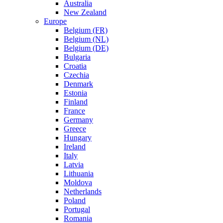
Australia
New Zealand
Europe
Belgium (FR)
Belgium (NL)
Belgium (DE)
Bulgaria
Croatia
Czechia
Denmark
Estonia
Finland
France
Germany
Greece
Hungary
Ireland
Italy
Latvia
Lithuania
Moldova
Netherlands
Poland
Portugal
Romania