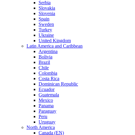
Serbia
Slovakia
Slovenia
Spain
Sweden
Turkey
Ukraine
United Kingdom
Latin America and Caribbean
Argentina
Bolivia
Brazil
Chile
Colombia
Costa Rica
Dominican Republic
Ecuador
Guatemala
Mexico
Panama
Paraguay
Peru
Uruguay
North America
Canada (EN)