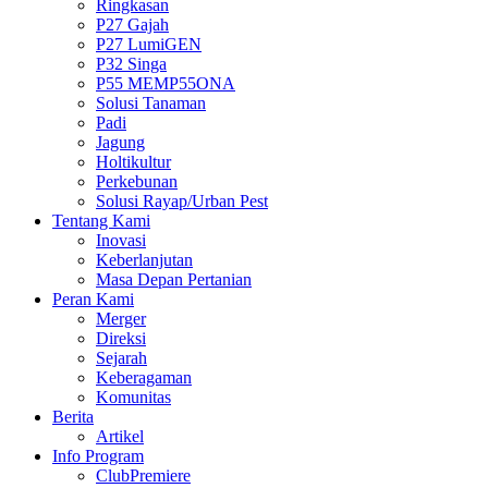
Ringkasan
P27 Gajah
P27 LumiGEN
P32 Singa
P55 MEMP55ONA
Solusi Tanaman
Padi
Jagung
Holtikultur
Perkebunan
Solusi Rayap/Urban Pest
Tentang Kami
Inovasi
Keberlanjutan
Masa Depan Pertanian
Peran Kami
Merger
Direksi
Sejarah
Keberagaman
Komunitas
Berita
Artikel
Info Program
ClubPremiere