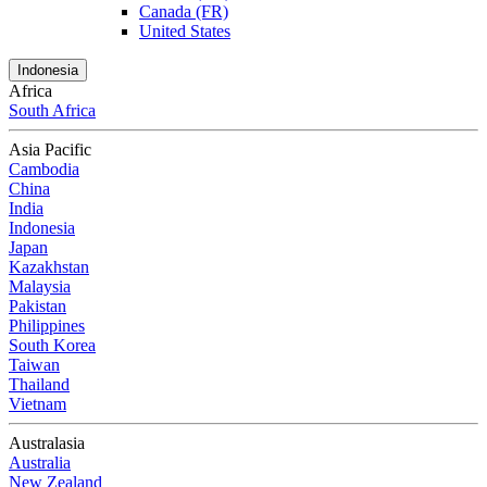
Canada (FR)
United States
Indonesia
Africa
South Africa
Asia Pacific
Cambodia
China
India
Indonesia
Japan
Kazakhstan
Malaysia
Pakistan
Philippines
South Korea
Taiwan
Thailand
Vietnam
Australasia
Australia
New Zealand