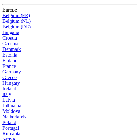
Europe
Belgium (FR)
Belgium (NL)
Belgium (DE)
Bulgaria
Croatia
Czechia
Denmark
Estonia
Finland
France
Germany
Greece
Hungary
Ireland
Italy
Latvia
Lithuania
Moldova
Netherlands
Poland
Portugal
Romania
Serbia