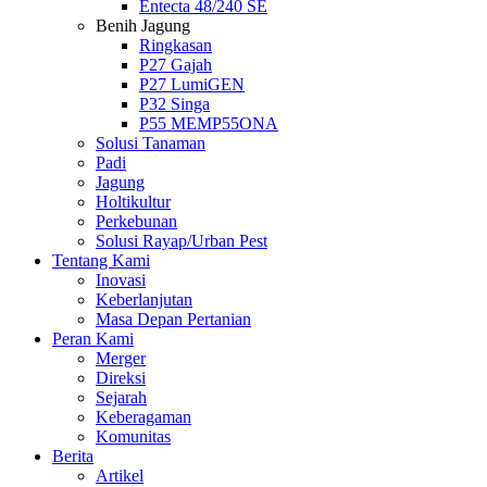
Entecta 48/240 SE
Benih Jagung
Ringkasan
P27 Gajah
P27 LumiGEN
P32 Singa
P55 MEMP55ONA
Solusi Tanaman
Padi
Jagung
Holtikultur
Perkebunan
Solusi Rayap/Urban Pest
Tentang Kami
Inovasi
Keberlanjutan
Masa Depan Pertanian
Peran Kami
Merger
Direksi
Sejarah
Keberagaman
Komunitas
Berita
Artikel