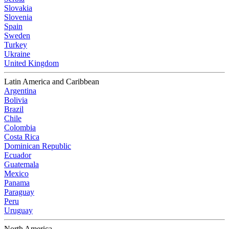
Slovakia
Slovenia
Spain
Sweden
Turkey
Ukraine
United Kingdom
Latin America and Caribbean
Argentina
Bolivia
Brazil
Chile
Colombia
Costa Rica
Dominican Republic
Ecuador
Guatemala
Mexico
Panama
Paraguay
Peru
Uruguay
North America