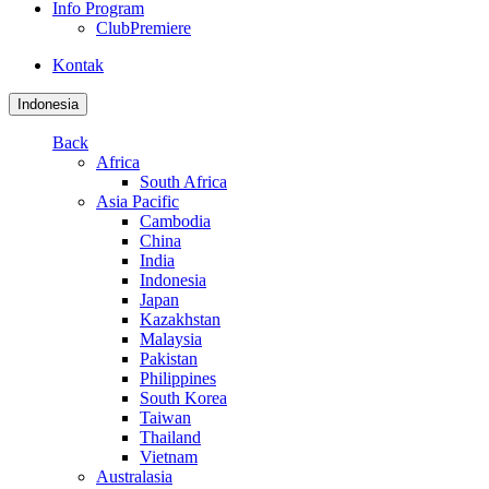
Info Program
ClubPremiere
Kontak
Indonesia
Back
Africa
South Africa
Asia Pacific
Cambodia
China
India
Indonesia
Japan
Kazakhstan
Malaysia
Pakistan
Philippines
South Korea
Taiwan
Thailand
Vietnam
Australasia