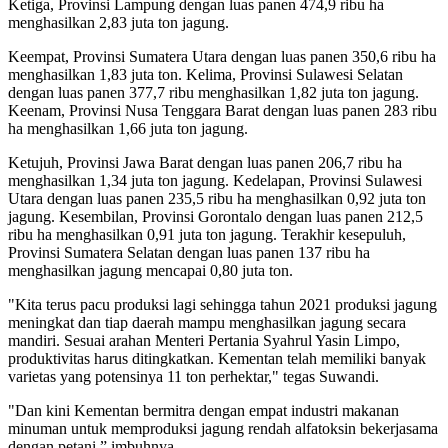
Ketiga, Provinsi Lampung dengan luas panen 474,9 ribu ha
menghasilkan 2,83 juta ton jagung.
Keempat, Provinsi Sumatera Utara dengan luas panen 350,6 ribu ha
menghasilkan 1,83 juta ton. Kelima, Provinsi Sulawesi Selatan
dengan luas panen 377,7 ribu menghasilkan 1,82 juta ton jagung.
Keenam, Provinsi Nusa Tenggara Barat dengan luas panen 283 ribu
ha menghasilkan 1,66 juta ton jagung.
Ketujuh, Provinsi Jawa Barat dengan luas panen 206,7 ribu ha
menghasilkan 1,34 juta ton jagung. Kedelapan, Provinsi Sulawesi
Utara dengan luas panen 235,5 ribu ha menghasilkan 0,92 juta ton
jagung. Kesembilan, Provinsi Gorontalo dengan luas panen 212,5
ribu ha menghasilkan 0,91 juta ton jagung. Terakhir kesepuluh,
Provinsi Sumatera Selatan dengan luas panen 137 ribu ha
menghasilkan jagung mencapai 0,80 juta ton.
"Kita terus pacu produksi lagi sehingga tahun 2021 produksi jagung
meningkat dan tiap daerah mampu menghasilkan jagung secara
mandiri. Sesuai arahan Menteri Pertania Syahrul Yasin Limpo,
produktivitas harus ditingkatkan. Kementan telah memiliki banyak
varietas yang potensinya 11 ton perhektar," tegas Suwandi.
"Dan kini Kementan bermitra dengan empat industri makanan
minuman untuk memproduksi jagung rendah alfatoksin bekerjasama
dengan petani,” imbuhnya.