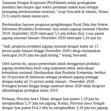
Tanaman Pangan Korporasi (ProPaktani) untuk peningkatan
produksi dan ekspor agar sektor pertanian makin kuat sebagai
penopang perekonomian nasional," ucap Suwandi di Jakarta, Selasa
(5/1) seperti dalam siaran pers.
Berdasarkan laporan prognosa penghitungan Pusat Data dan Sistem
Informasi (Pusdatin) Kementan, luas tanam jagung nasional Oktober
2019 -September 2020 mencapai 5,5 juta hektar (ha). Luas panen
jagung nasional Januari- Desember 2020 mencapai 5,16 juta ha.
"Jadi, prognosa produksi jagung nasional dengan kadar air 15
persen pada Januari hingga Desember 2020 cukup memuaskan
mencapai 24,95 juta ton pipil kering," terang Suwandi.
Oleh karena itu, upaya pemerintah untuk menggenjot produksi
jagung memberikan hasil yang maksimal untuk mencukupi
kebutuhan nasional. Berdasarkan data Pusdatin Kementan, berikut
ini 10 provinsi di Indonesia sebagai produsen jagung tertinggi
dengan kadar air 15 persen untuk Januari - Desember 2020.
Peringkat kesatu hingga ketiga nasional tahun 2020 tidak bergeser
dibandingkan peringkat tahun 2019.
Pertama, Provinsi Jawa Timur, dengan luas panen 1,19 juta ha
menghasilkan 5,37 juta ton jagung. Kedua, Provinsi Jawa Tengah
dengan luas panen 614,3 ribu ha menghasilkan 3,18 juta ton jagung.