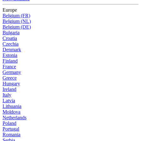
Europe
Belgium (FR)
Belgium (NL)
Belgium (DE)
Bulgaria
Croatia
Czechia
Denmark
Estonia
Finland
France
Germany
Greece
Hungary
Ireland
Italy
Latvia
Lithuania
Moldova
Netherlands
Poland
Portugal
Romania
Serbia