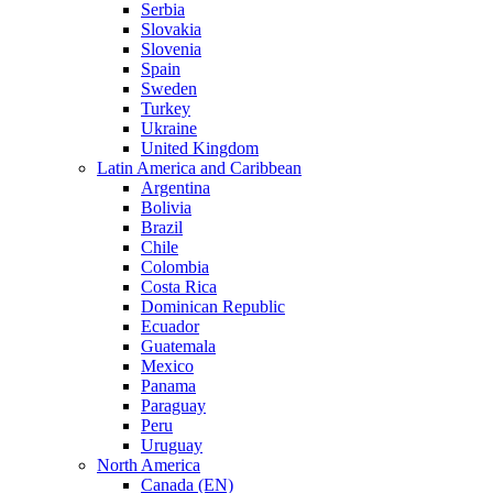
Serbia
Slovakia
Slovenia
Spain
Sweden
Turkey
Ukraine
United Kingdom
Latin America and Caribbean
Argentina
Bolivia
Brazil
Chile
Colombia
Costa Rica
Dominican Republic
Ecuador
Guatemala
Mexico
Panama
Paraguay
Peru
Uruguay
North America
Canada (EN)