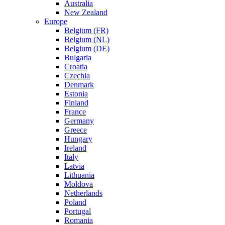
Australia
New Zealand
Europe
Belgium (FR)
Belgium (NL)
Belgium (DE)
Bulgaria
Croatia
Czechia
Denmark
Estonia
Finland
France
Germany
Greece
Hungary
Ireland
Italy
Latvia
Lithuania
Moldova
Netherlands
Poland
Portugal
Romania