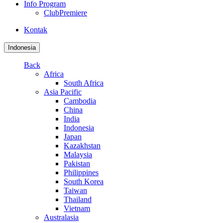
Info Program
ClubPremiere
Kontak
Indonesia
Back
Africa
South Africa
Asia Pacific
Cambodia
China
India
Indonesia
Japan
Kazakhstan
Malaysia
Pakistan
Philippines
South Korea
Taiwan
Thailand
Vietnam
Australasia