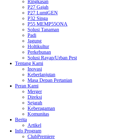
Ringkasan
P27 Gajah
P27 LumiGEN
P32 Singa
P55 MEMP55ONA
Solusi Tanaman
Padi
Jagung
Holtikultur
Perkebunan
Solusi Rayap/Urban Pest
Tentang Kami
Inovasi
Keberlanjutan
Masa Depan Pertanian
Peran Kami
Merger
Direksi
Sejarah
Keberagaman
Komunitas
Berita
Artikel
Info Program
ClubPremiere