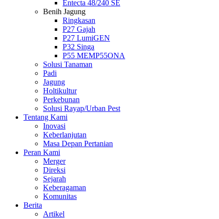
Entecta 48/240 SE
Benih Jagung
Ringkasan
P27 Gajah
P27 LumiGEN
P32 Singa
P55 MEMP55ONA
Solusi Tanaman
Padi
Jagung
Holtikultur
Perkebunan
Solusi Rayap/Urban Pest
Tentang Kami
Inovasi
Keberlanjutan
Masa Depan Pertanian
Peran Kami
Merger
Direksi
Sejarah
Keberagaman
Komunitas
Berita
Artikel