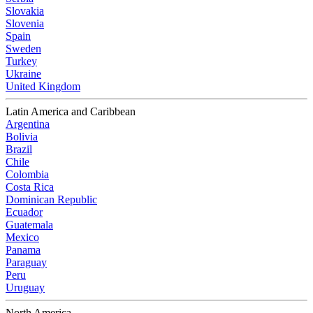
Slovakia
Slovenia
Spain
Sweden
Turkey
Ukraine
United Kingdom
Latin America and Caribbean
Argentina
Bolivia
Brazil
Chile
Colombia
Costa Rica
Dominican Republic
Ecuador
Guatemala
Mexico
Panama
Paraguay
Peru
Uruguay
North America