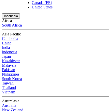
Canada (FR)
United States
Indonesia
Africa
South Africa
Asia Pacific
Cambodia
China
India
Indonesia
Japan
Kazakhstan
Malaysia
Pakistan
Philippines
South Korea
Taiwan
Thailand
Vietnam
Australasia
Australia
New Zealand