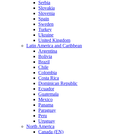
Serbia
Slovakia
Slovenia
Spain
Sweden
Turkey
Ukraine
United Kingdom
Latin America and Caribbean
Argentina
Bolivia
Brazil
Chile
Colombia
Costa Rica
Dominican Republic
Ecuador
Guatemala
Mexico
Panama
Paraguay
Peru
Uruguay
North America
Canada (EN)