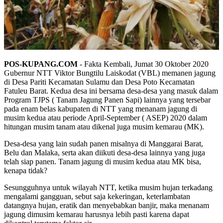
POS-KUPANG.COM
- Fakta Kembali, Jumat 30 Oktober 2020
Gubernur NTT Viktor Bungtilu Laiskodat (VBL) memanen jagung
di Desa Pariti Kecamatan Sulamu dan Desa Poto Kecamatan
Fatuleu Barat. Kedua desa ini bersama desa-desa yang masuk dalam
Program TJPS ( Tanam Jagung Panen Sapi) lainnya yang tersebar
pada enam belas kabupaten di NTT yang menanam jagung di
musim kedua atau periode April-September ( ASEP) 2020 dalam
hitungan musim tanam atau dikenal juga musim kemarau (MK).
Desa-desa yang lain sudah panen misalnya di Manggarai Barat,
Belu dan Malaka, serta akan diikuti desa-desa lainnya yang juga
telah siap panen. Tanam jagung di musim kedua atau MK bisa,
kenapa tidak?
Sesungguhnya untuk wilayah NTT, ketika musim hujan terkadang
mengalami gangguan, sebut saja kekeringan, keterlambatan
datangnya hujan, eratik dan menyebabkan banjir, maka menanam
jagung dimusim kemarau harusnya lebih pasti karena dapat