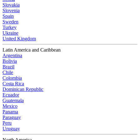
Slovakia
Slovenia
Spain
Sweden
Turkey
Ukraine
United Kingdom
Latin America and Caribbean
Argentina
Bolivia
Brazil
Chile
Colombia
Costa Rica
Dominican Republic
Ecuador
Guatemala
Mexico
Panama
Paraguay
Peru
Uruguay
North America