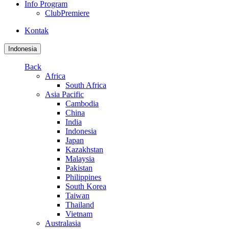
Info Program
ClubPremiere
Kontak
Indonesia
Back
Africa
South Africa
Asia Pacific
Cambodia
China
India
Indonesia
Japan
Kazakhstan
Malaysia
Pakistan
Philippines
South Korea
Taiwan
Thailand
Vietnam
Australasia