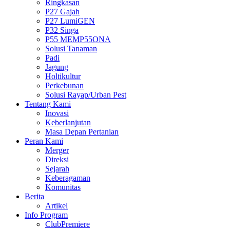
Ringkasan
P27 Gajah
P27 LumiGEN
P32 Singa
P55 MEMP55ONA
Solusi Tanaman
Padi
Jagung
Holtikultur
Perkebunan
Solusi Rayap/Urban Pest
Tentang Kami
Inovasi
Keberlanjutan
Masa Depan Pertanian
Peran Kami
Merger
Direksi
Sejarah
Keberagaman
Komunitas
Berita
Artikel
Info Program
ClubPremiere