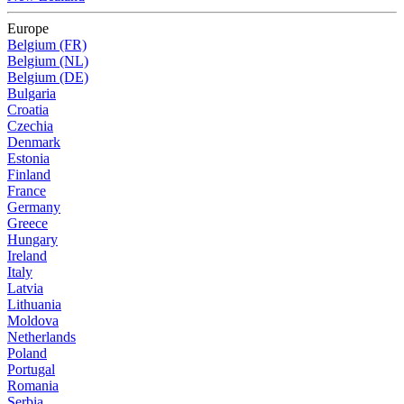
Europe
Belgium (FR)
Belgium (NL)
Belgium (DE)
Bulgaria
Croatia
Czechia
Denmark
Estonia
Finland
France
Germany
Greece
Hungary
Ireland
Italy
Latvia
Lithuania
Moldova
Netherlands
Poland
Portugal
Romania
Serbia