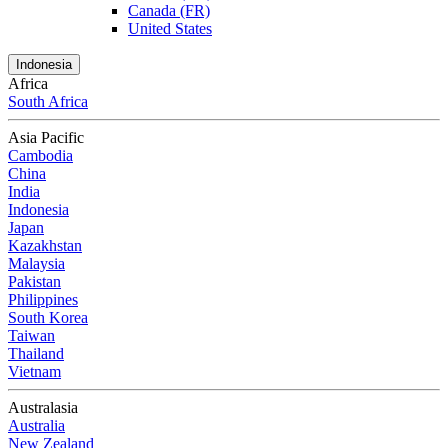
Canada (FR)
United States
Indonesia
Africa
South Africa
Asia Pacific
Cambodia
China
India
Indonesia
Japan
Kazakhstan
Malaysia
Pakistan
Philippines
South Korea
Taiwan
Thailand
Vietnam
Australasia
Australia
New Zealand