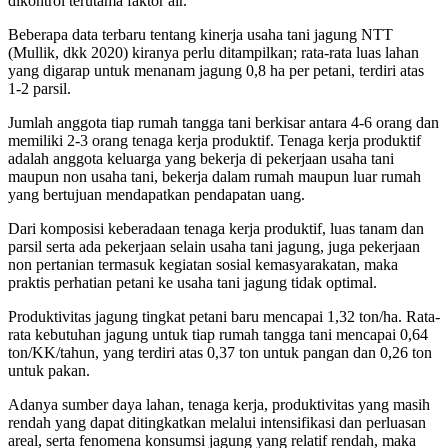
dikontrol terutama faktor air.
Beberapa data terbaru tentang kinerja usaha tani jagung NTT
(Mullik, dkk 2020) kiranya perlu ditampilkan; rata-rata luas lahan
yang digarap untuk menanam jagung 0,8 ha per petani, terdiri atas
1-2 parsil.
Jumlah anggota tiap rumah tangga tani berkisar antara 4-6 orang dan
memiliki 2-3 orang tenaga kerja produktif. Tenaga kerja produktif
adalah anggota keluarga yang bekerja di pekerjaan usaha tani
maupun non usaha tani, bekerja dalam rumah maupun luar rumah
yang bertujuan mendapatkan pendapatan uang.
Dari komposisi keberadaan tenaga kerja produktif, luas tanam dan
parsil serta ada pekerjaan selain usaha tani jagung, juga pekerjaan
non pertanian termasuk kegiatan sosial kemasyarakatan, maka
praktis perhatian petani ke usaha tani jagung tidak optimal.
Produktivitas jagung tingkat petani baru mencapai 1,32 ton/ha. Rata-
rata kebutuhan jagung untuk tiap rumah tangga tani mencapai 0,64
ton/KK/tahun, yang terdiri atas 0,37 ton untuk pangan dan 0,26 ton
untuk pakan.
Adanya sumber daya lahan, tenaga kerja, produktivitas yang masih
rendah yang dapat ditingkatkan melalui intensifikasi dan perluasan
areal, serta fenomena konsumsi jagung yang relatif rendah, maka