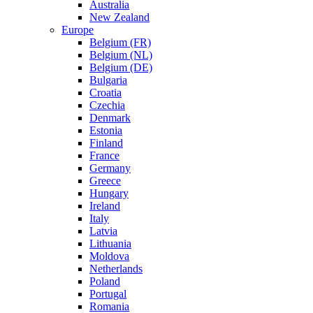
Australia
New Zealand
Europe
Belgium (FR)
Belgium (NL)
Belgium (DE)
Bulgaria
Croatia
Czechia
Denmark
Estonia
Finland
France
Germany
Greece
Hungary
Ireland
Italy
Latvia
Lithuania
Moldova
Netherlands
Poland
Portugal
Romania