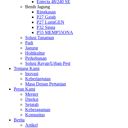
Entecta 48/240 SE
Benih Jagung
Ringkasan
P27 Gajah
P27 LumiGEN
P32 Singa
P55 MEMP55ONA
Solusi Tanaman
Padi
Jagung
Holtikultur
Perkebunan
Solusi Rayap/Urban Pest
Tentang Kami
Inovasi
Keberlanjutan
Masa Depan Pertanian
Peran Kami
Merger
Direksi
Sejarah
Keberagaman
Komunitas
Berita
Artikel