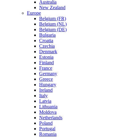
Australia
New Zealand
Europe
Belgium (FR)
Belgium (NL)
Belgium (DE)
Bulgaria
Croatia
Czechia
Denmark
Estonia
Finland
France
Germany
Greece
Hungary
Ireland
Italy
Latvia
Lithuania
Moldova
Netherlands
Poland
Portugal
Romania