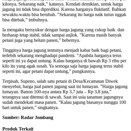
kilonya. Sekarang naik,” katanya. Kendati demikian, untuk harga
jagung ini tidak bisa diprediksi. Karena harganya fluktiatif. Bahkan
sewaktu-waktu bisa berubah. ”Sekarang itu harga naik turun nggak
bisa ditebak,” imbuhnya.
Ia mengaku bersyukur dengan harga jagung yang cukup baik dan
berharap tetap stabil, tidak sampai anjlok. ”Karena masih banyak
petani juga yang belum panen,” bebernya.
Tingginya harga jagung tentunya menjadi kabar baik bagi petani,
terlebih sekarang menghadapi pandemi. ”Apabila harganya terus
seperti ini ya dapat untung. Kalau harganya di bawah Rp 3 ribu per
kilo itu yang agak susah. Ya semoga saja harga jagung terus stabil
seperti ini, agar petani dapat untung,” pungkasnya.
Terpisah, Supeno, salah satu petani di Desa/Kecamatan Diwek
menyebut, harga jual panen jagung saat ini lumayan. ”Harga jagung
lumayan. Banon 100-nya antara Rp 3,7 juta – Rp 3,8 juta,”
terangnya saat ditemui di sawah. Saat ini usia tanaman jagungnya
sudah mendekati masa panen. ”Kalau jagung biasanya nunggu 100
hari untuk panen,” singkatnya.
Sumber: Radar Jombang
Produk Terkait