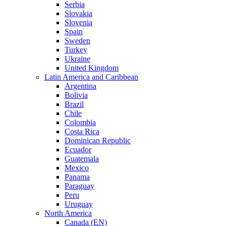
Serbia
Slovakia
Slovenia
Spain
Sweden
Turkey
Ukraine
United Kingdom
Latin America and Caribbean
Argentina
Bolivia
Brazil
Chile
Colombia
Costa Rica
Dominican Republic
Ecuador
Guatemala
Mexico
Panama
Paraguay
Peru
Uruguay
North America
Canada (EN)