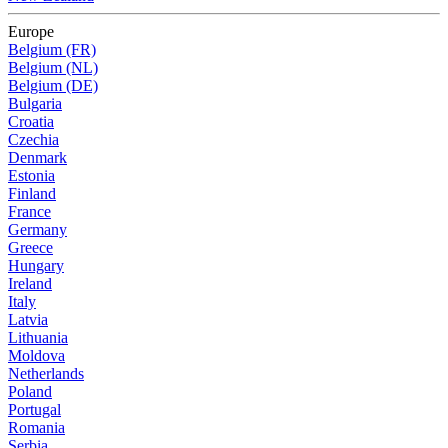
Europe
Belgium (FR)
Belgium (NL)
Belgium (DE)
Bulgaria
Croatia
Czechia
Denmark
Estonia
Finland
France
Germany
Greece
Hungary
Ireland
Italy
Latvia
Lithuania
Moldova
Netherlands
Poland
Portugal
Romania
Serbia