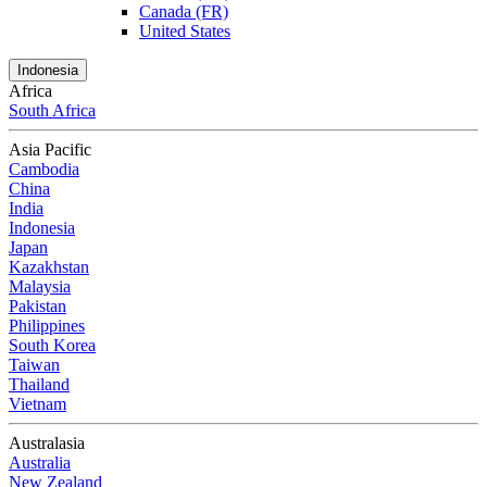
Canada (FR)
United States
Indonesia
Africa
South Africa
Asia Pacific
Cambodia
China
India
Indonesia
Japan
Kazakhstan
Malaysia
Pakistan
Philippines
South Korea
Taiwan
Thailand
Vietnam
Australasia
Australia
New Zealand