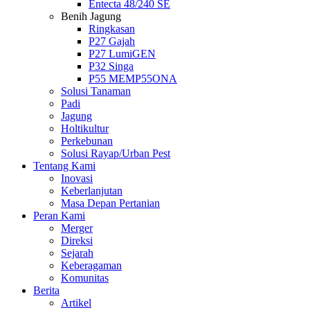
Entecta 48/240 SE
Benih Jagung
Ringkasan
P27 Gajah
P27 LumiGEN
P32 Singa
P55 MEMP55ONA
Solusi Tanaman
Padi
Jagung
Holtikultur
Perkebunan
Solusi Rayap/Urban Pest
Tentang Kami
Inovasi
Keberlanjutan
Masa Depan Pertanian
Peran Kami
Merger
Direksi
Sejarah
Keberagaman
Komunitas
Berita
Artikel