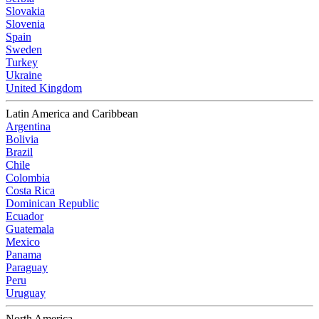
Slovakia
Slovenia
Spain
Sweden
Turkey
Ukraine
United Kingdom
Latin America and Caribbean
Argentina
Bolivia
Brazil
Chile
Colombia
Costa Rica
Dominican Republic
Ecuador
Guatemala
Mexico
Panama
Paraguay
Peru
Uruguay
North America