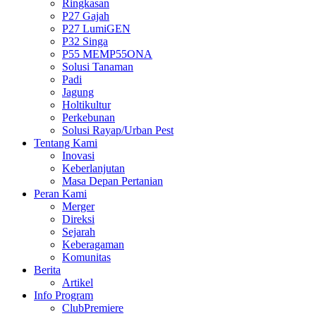
Ringkasan
P27 Gajah
P27 LumiGEN
P32 Singa
P55 MEMP55ONA
Solusi Tanaman
Padi
Jagung
Holtikultur
Perkebunan
Solusi Rayap/Urban Pest
Tentang Kami
Inovasi
Keberlanjutan
Masa Depan Pertanian
Peran Kami
Merger
Direksi
Sejarah
Keberagaman
Komunitas
Berita
Artikel
Info Program
ClubPremiere