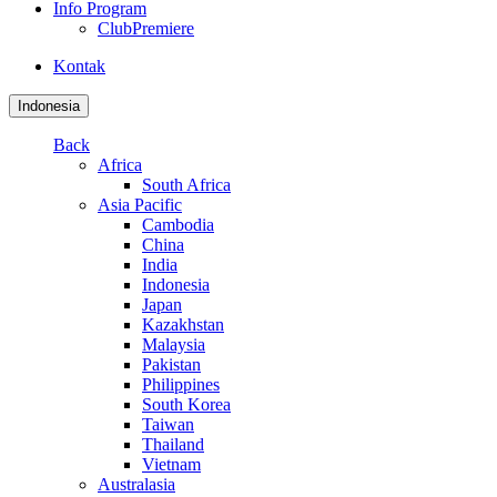
Info Program
ClubPremiere
Kontak
Indonesia
Back
Africa
South Africa
Asia Pacific
Cambodia
China
India
Indonesia
Japan
Kazakhstan
Malaysia
Pakistan
Philippines
South Korea
Taiwan
Thailand
Vietnam
Australasia