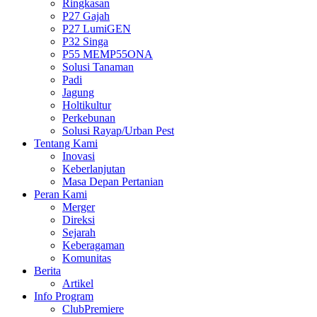
Ringkasan
P27 Gajah
P27 LumiGEN
P32 Singa
P55 MEMP55ONA
Solusi Tanaman
Padi
Jagung
Holtikultur
Perkebunan
Solusi Rayap/Urban Pest
Tentang Kami
Inovasi
Keberlanjutan
Masa Depan Pertanian
Peran Kami
Merger
Direksi
Sejarah
Keberagaman
Komunitas
Berita
Artikel
Info Program
ClubPremiere