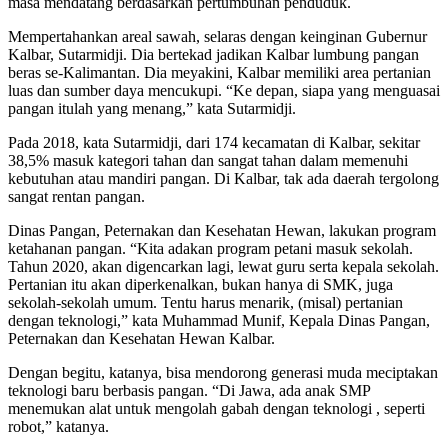
masa mendatang berdasarkan pertumbuhan penduduk.
Mempertahankan areal sawah, selaras dengan keinginan Gubernur
Kalbar, Sutarmidji. Dia bertekad jadikan Kalbar lumbung pangan
beras se-Kalimantan. Dia meyakini, Kalbar memiliki area pertanian
luas dan sumber daya mencukupi. “Ke depan, siapa yang menguasai
pangan itulah yang menang,” kata Sutarmidji.
Pada 2018, kata Sutarmidji, dari 174 kecamatan di Kalbar, sekitar
38,5% masuk kategori tahan dan sangat tahan dalam memenuhi
kebutuhan atau mandiri pangan. Di Kalbar, tak ada daerah tergolong
sangat rentan pangan.
Dinas Pangan, Peternakan dan Kesehatan Hewan, lakukan program
ketahanan pangan. “Kita adakan program petani masuk sekolah.
Tahun 2020, akan digencarkan lagi, lewat guru serta kepala sekolah.
Pertanian itu akan diperkenalkan, bukan hanya di SMK, juga
sekolah-sekolah umum. Tentu harus menarik, (misal) pertanian
dengan teknologi,” kata Muhammad Munif, Kepala Dinas Pangan,
Peternakan dan Kesehatan Hewan Kalbar.
Dengan begitu, katanya, bisa mendorong generasi muda meciptakan
teknologi baru berbasis pangan. “Di Jawa, ada anak SMP
menemukan alat untuk mengolah gabah dengan teknologi , seperti
robot,” katanya.