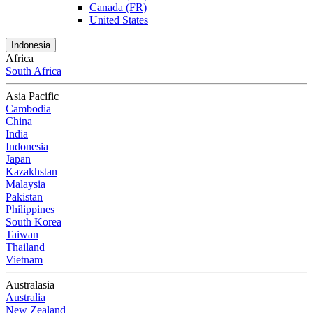
Canada (FR)
United States
Indonesia
Africa
South Africa
Asia Pacific
Cambodia
China
India
Indonesia
Japan
Kazakhstan
Malaysia
Pakistan
Philippines
South Korea
Taiwan
Thailand
Vietnam
Australasia
Australia
New Zealand