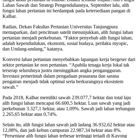
Lahan Sawah dan Strategi Pengendaliannya, September lalu, alih
fungsi lahan pertanian ini berdampak pada ketersediaan pangan di
Kalbar.
Radian, Dekan Fakultas Pertanian Universitas Tanjungpura
memaparkan, dari pencitraan satelit menunjukkan, alih fungsi lahan
pertanian menjadi perkebunan. “Faktor penyebab alih fungsi lahan,
adalah kependudukan, ekonomi, sosial budaya, perilaku myopic,
dan Undang-undang,” katanya.
Konversi lahan pertanian menyebabkan lapangan kerja bergeser dari
sektor pertanian ke non pertanian. “Apabila tenaga kerja lokal tak
terserap seluruhnya justru meninggikan angka pengangguran.
Investasi pemerintah dalam pengadaan prasarana dan sarana
pengairan menjadi tidak optimal serta berkurangnya ekosistem
sawah.”
Pada 2018, Kalbar memiliki sawah 239.077,7 hektar dan total laju
alih fungsi lahan mencapai 66.600,5 hektar. Luas sawah yang jadi
perkebunan 3.327,1 hektar, atau 1,09%. Sawah jadi lahan terbangun
2.265,65 hektar atau 0,74%.
Selain itu, alih fungsi lahan sawah jadi ladang 36.932,62 hektar atau
12,08%, dan jadi kebun campuran 22.987,34 hektar atau 8%.
“Persentase alih fungsi lahan terbesar tertinggi terjadi di Kayong