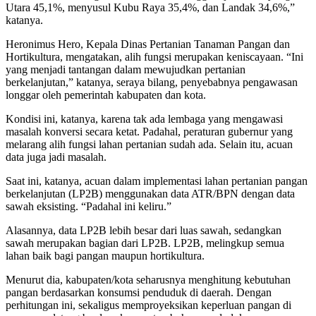
Utara 45,1%, menyusul Kubu Raya 35,4%, dan Landak 34,6%,”
katanya.
Heronimus Hero, Kepala Dinas Pertanian Tanaman Pangan dan
Hortikultura, mengatakan, alih fungsi merupakan keniscayaan. “Ini
yang menjadi tantangan dalam mewujudkan pertanian
berkelanjutan,” katanya, seraya bilang, penyebabnya pengawasan
longgar oleh pemerintah kabupaten dan kota.
Kondisi ini, katanya, karena tak ada lembaga yang mengawasi
masalah konversi secara ketat. Padahal, peraturan gubernur yang
melarang alih fungsi lahan pertanian sudah ada. Selain itu, acuan
data juga jadi masalah.
Saat ini, katanya, acuan dalam implementasi lahan pertanian pangan
berkelanjutan (LP2B) menggunakan data ATR/BPN dengan data
sawah eksisting. “Padahal ini keliru.”
Alasannya, data LP2B lebih besar dari luas sawah, sedangkan
sawah merupakan bagian dari LP2B. LP2B, melingkup semua
lahan baik bagi pangan maupun hortikultura.
Menurut dia, kabupaten/kota seharusnya menghitung kebutuhan
pangan berdasarkan konsumsi penduduk di daerah. Dengan
perhitungan ini, sekaligus memproyeksikan keperluan pangan di