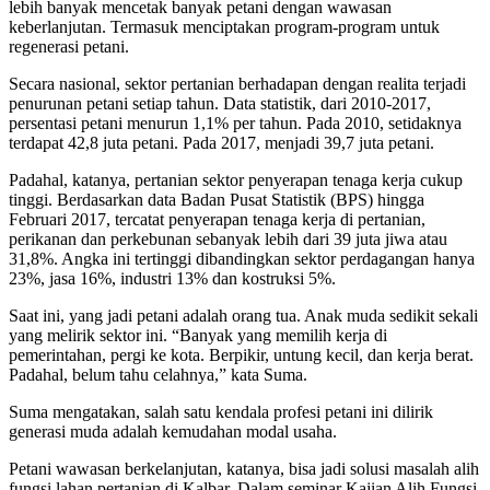
lebih banyak mencetak banyak petani dengan wawasan
keberlanjutan. Termasuk menciptakan program-program untuk
regenerasi petani.
Secara nasional, sektor pertanian berhadapan dengan realita terjadi
penurunan petani setiap tahun. Data statistik, dari 2010-2017,
persentasi petani menurun 1,1% per tahun. Pada 2010, setidaknya
terdapat 42,8 juta petani. Pada 2017, menjadi 39,7 juta petani.
Padahal, katanya, pertanian sektor penyerapan tenaga kerja cukup
tinggi. Berdasarkan data Badan Pusat Statistik (BPS) hingga
Februari 2017, tercatat penyerapan tenaga kerja di pertanian,
perikanan dan perkebunan sebanyak lebih dari 39 juta jiwa atau
31,8%. Angka ini tertinggi dibandingkan sektor perdagangan hanya
23%, jasa 16%, industri 13% dan kostruksi 5%.
Saat ini, yang jadi petani adalah orang tua. Anak muda sedikit sekali
yang melirik sektor ini. “Banyak yang memilih kerja di
pemerintahan, pergi ke kota. Berpikir, untung kecil, dan kerja berat.
Padahal, belum tahu celahnya,” kata Suma.
Suma mengatakan, salah satu kendala profesi petani ini dilirik
generasi muda adalah kemudahan modal usaha.
Petani wawasan berkelanjutan, katanya, bisa jadi solusi masalah alih
fungsi lahan pertanian di Kalbar. Dalam seminar Kajian Alih Fungsi