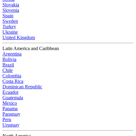
Slovakia
Slovenia
Spain
Sweden
Turkey
Ukraine
United Kingdom
Latin America and Caribbean
Argentina
Bolivia
Brazil
Chile
Colombia
Costa Rica
Dominican Republic
Ecuador
Guatemala
Mexico
Panama
Paraguay
Peru
Uruguay
North America