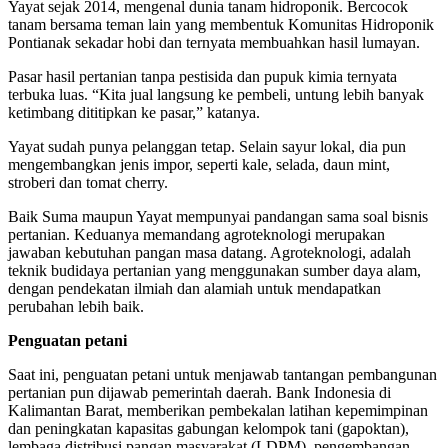
Yayat sejak 2014, mengenal dunia tanam hidroponik. Bercocok
tanam bersama teman lain yang membentuk Komunitas Hidroponik
Pontianak sekadar hobi dan ternyata membuahkan hasil lumayan.
Pasar hasil pertanian tanpa pestisida dan pupuk kimia ternyata
terbuka luas. “Kita jual langsung ke pembeli, untung lebih banyak
ketimbang dititipkan ke pasar,” katanya.
Yayat sudah punya pelanggan tetap. Selain sayur lokal, dia pun
mengembangkan jenis impor, seperti kale, selada, daun mint,
stroberi dan tomat cherry.
Baik Suma maupun Yayat mempunyai pandangan sama soal bisnis
pertanian. Keduanya memandang agroteknologi merupakan
jawaban kebutuhan pangan masa datang. Agroteknologi, adalah
teknik budidaya pertanian yang menggunakan sumber daya alam,
dengan pendekatan ilmiah dan alamiah untuk mendapatkan
perubahan lebih baik.
Penguatan petani
Saat ini, penguatan petani untuk menjawab tantangan pembangunan
pertanian pun dijawab pemerintah daerah. Bank Indonesia di
Kalimantan Barat, memberikan pembekalan latihan kepemimpinan
dan peningkatan kapasitas gabungan kelompok tani (gapoktan),
lembaga distribusi pangan masyarakat (LDPM), pengembangan