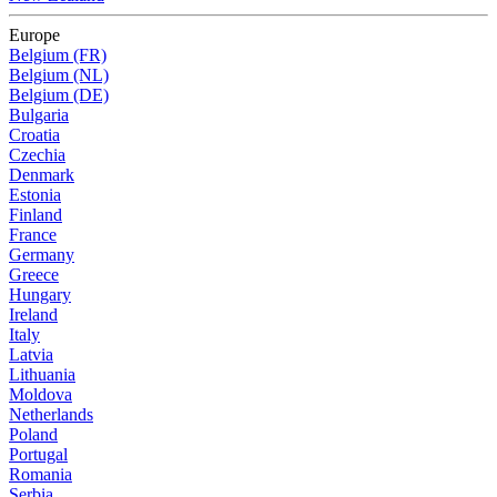
Europe
Belgium (FR)
Belgium (NL)
Belgium (DE)
Bulgaria
Croatia
Czechia
Denmark
Estonia
Finland
France
Germany
Greece
Hungary
Ireland
Italy
Latvia
Lithuania
Moldova
Netherlands
Poland
Portugal
Romania
Serbia