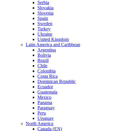
Serbia
Slovakia
Slovenia
Spain
Sweden
Turkey
Ukraine
United Kingdom
Latin America and Caribbean
Argentina
Bolivia
Brazil
Chile
Colombia
Costa Rica
Dominican Republic
Ecuador
Guatemala
Mexico
Panama
Paraguay
Peru
Uruguay
North America
Canada (EN)