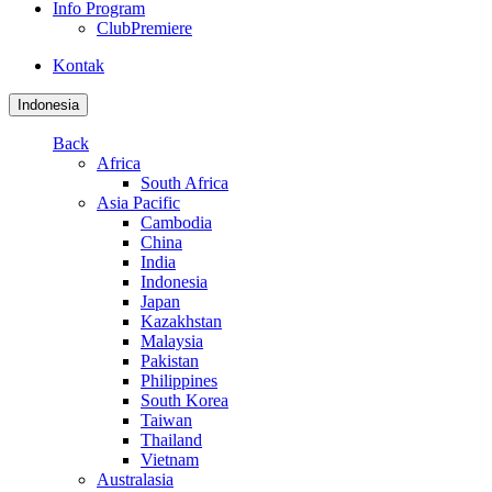
Info Program
ClubPremiere
Kontak
Indonesia
Back
Africa
South Africa
Asia Pacific
Cambodia
China
India
Indonesia
Japan
Kazakhstan
Malaysia
Pakistan
Philippines
South Korea
Taiwan
Thailand
Vietnam
Australasia