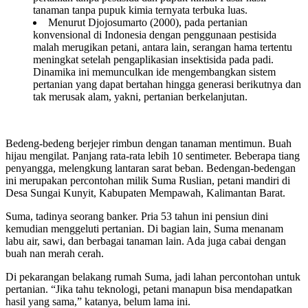
tanaman tanpa pupuk kimia ternyata terbuka luas.
Menurut Djojosumarto (2000), pada pertanian
konvensional di Indonesia dengan penggunaan pestisida
malah merugikan petani, antara lain, serangan hama tertentu
meningkat setelah pengaplikasian insektisida pada padi.
Dinamika ini memunculkan ide mengembangkan sistem
pertanian yang dapat bertahan hingga generasi berikutnya dan
tak merusak alam, yakni, pertanian berkelanjutan.
Bedeng-bedeng berjejer rimbun dengan tanaman mentimun. Buah
hijau mengilat. Panjang rata-rata lebih 10 sentimeter. Beberapa tiang
penyangga, melengkung lantaran sarat beban. Bedengan-bedengan
ini merupakan percontohan milik Suma Ruslian, petani mandiri di
Desa Sungai Kunyit, Kabupaten Mempawah, Kalimantan Barat.
Suma, tadinya seorang banker. Pria 53 tahun ini pensiun dini
kemudian menggeluti pertanian. Di bagian lain, Suma menanam
labu air, sawi, dan berbagai tanaman lain. Ada juga cabai dengan
buah nan merah cerah.
Di pekarangan belakang rumah Suma, jadi lahan percontohan untuk
pertanian. “Jika tahu teknologi, petani manapun bisa mendapatkan
hasil yang sama,” katanya, belum lama ini.