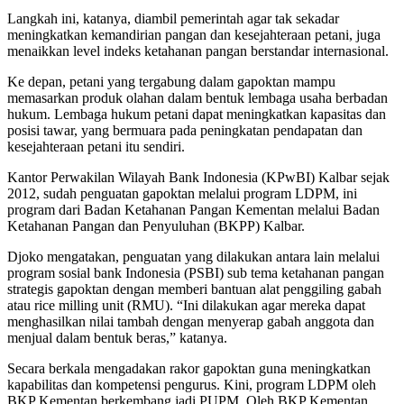
Langkah ini, katanya, diambil pemerintah agar tak sekadar
meningkatkan kemandirian pangan dan kesejahteraan petani, juga
menaikkan level indeks ketahanan pangan berstandar internasional.
Ke depan, petani yang tergabung dalam gapoktan mampu
memasarkan produk olahan dalam bentuk lembaga usaha berbadan
hukum. Lembaga hukum petani dapat meningkatkan kapasitas dan
posisi tawar, yang bermuara pada peningkatan pendapatan dan
kesejahteraan petani itu sendiri.
Kantor Perwakilan Wilayah Bank Indonesia (KPwBI) Kalbar sejak
2012, sudah penguatan gapoktan melalui program LDPM, ini
program dari Badan Ketahanan Pangan Kementan melalui Badan
Ketahanan Pangan dan Penyuluhan (BKPP) Kalbar.
Djoko mengatakan, penguatan yang dilakukan antara lain melalui
program sosial bank Indonesia (PSBI) sub tema ketahanan pangan
strategis gapoktan dengan memberi bantuan alat penggiling gabah
atau rice milling unit (RMU). “Ini dilakukan agar mereka dapat
menghasilkan nilai tambah dengan menyerap gabah anggota dan
menjual dalam bentuk beras,” katanya.
Secara berkala mengadakan rakor gapoktan guna meningkatkan
kapabilitas dan kompetensi pengurus. Kini, program LDPM oleh
BKP Kementan berkembang jadi PUPM. Oleh BKP Kementan