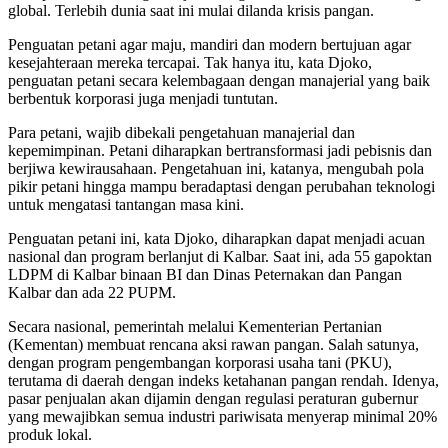
global. Terlebih dunia saat ini mulai dilanda krisis pangan.
Penguatan petani agar maju, mandiri dan modern bertujuan agar
kesejahteraan mereka tercapai. Tak hanya itu, kata Djoko,
penguatan petani secara kelembagaan dengan manajerial yang baik
berbentuk korporasi juga menjadi tuntutan.
Para petani, wajib dibekali pengetahuan manajerial dan
kepemimpinan. Petani diharapkan bertransformasi jadi pebisnis dan
berjiwa kewirausahaan. Pengetahuan ini, katanya, mengubah pola
pikir petani hingga mampu beradaptasi dengan perubahan teknologi
untuk mengatasi tantangan masa kini.
Penguatan petani ini, kata Djoko, diharapkan dapat menjadi acuan
nasional dan program berlanjut di Kalbar. Saat ini, ada 55 gapoktan
LDPM di Kalbar binaan BI dan Dinas Peternakan dan Pangan
Kalbar dan ada 22 PUPM.
Secara nasional, pemerintah melalui Kementerian Pertanian
(Kementan) membuat rencana aksi rawan pangan. Salah satunya,
dengan program pengembangan korporasi usaha tani (PKU),
terutama di daerah dengan indeks ketahanan pangan rendah. Idenya,
pasar penjualan akan dijamin dengan regulasi peraturan gubernur
yang mewajibkan semua industri pariwisata menyerap minimal 20%
produk lokal.