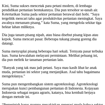
Kini, Suma sukses mencetak para petani modern, di lembaga
pendidikan pertanian bentukannya. Dia pun tersohor se-tanah air.
Ketertarikan Suma pada sektor pertanian berawal dari hobi. “Saya
tergelitik mencari tahu agar produktivitas pertanian meningkat. Saya
awalnya menanam pisang,” kata Suma, yang mengelola sekitar tiga
hektar lahan miliknya.
Dia juga tanam pisang nipah, atau biasa disebut pisang kipas atau
kepok. Suma mencari pasar. Beberapa tukang pisang goreng dia
datangi.
Suma menyuplai pisang beberapa hari sekali. Ternyata pasar terbuka
luas. Suma kewalahan melayani permintaan. Melihat peluang ini,
dia pun melirik ke tanaman pertanian lain.
“Banyak yang tak mau jadi petani. Saya mau kasih lihat ke anak
muda, pertanian ini sektor yang menjanjikan. Asal tahu bagaimana
mengelolanya.”
Suma pun mengembangkan sistem agroteknologi. Agroteknologi
merupakan kunci pembangunan pertanian di Indonesia. Kejayaan
Indonesia sebagai negara agraris, katanya, bisa kembali berjaya
dengan metode ini.
“Pemerintah harus mampu meyakinkan generasi muda bahwa sektor