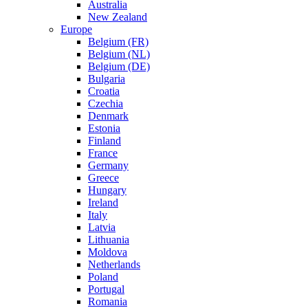
Australia
New Zealand
Europe
Belgium (FR)
Belgium (NL)
Belgium (DE)
Bulgaria
Croatia
Czechia
Denmark
Estonia
Finland
France
Germany
Greece
Hungary
Ireland
Italy
Latvia
Lithuania
Moldova
Netherlands
Poland
Portugal
Romania