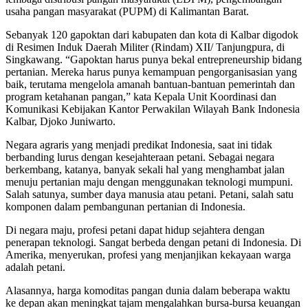
usaha pangan masyarakat (PUPM) di Kalimantan Barat.
Sebanyak 120 gapoktan dari kabupaten dan kota di Kalbar digodok
di Resimen Induk Daerah Militer (Rindam) XII/ Tanjungpura, di
Singkawang. “Gapoktan harus punya bekal entrepreneurship bidang
pertanian. Mereka harus punya kemampuan pengorganisasian yang
baik, terutama mengelola amanah bantuan-bantuan pemerintah dan
program ketahanan pangan,” kata Kepala Unit Koordinasi dan
Komunikasi Kebijakan Kantor Perwakilan Wilayah Bank Indonesia
Kalbar, Djoko Juniwarto.
Negara agraris yang menjadi predikat Indonesia, saat ini tidak
berbanding lurus dengan kesejahteraan petani. Sebagai negara
berkembang, katanya, banyak sekali hal yang menghambat jalan
menuju pertanian maju dengan menggunakan teknologi mumpuni.
Salah satunya, sumber daya manusia atau petani. Petani, salah satu
komponen dalam pembangunan pertanian di Indonesia.
Di negara maju, profesi petani dapat hidup sejahtera dengan
penerapan teknologi. Sangat berbeda dengan petani di Indonesia. Di
Amerika, menyerukan, profesi yang menjanjikan kekayaan warga
adalah petani.
Alasannya, harga komoditas pangan dunia dalam beberapa waktu
ke depan akan meningkat tajam mengalahkan bursa-bursa keuangan