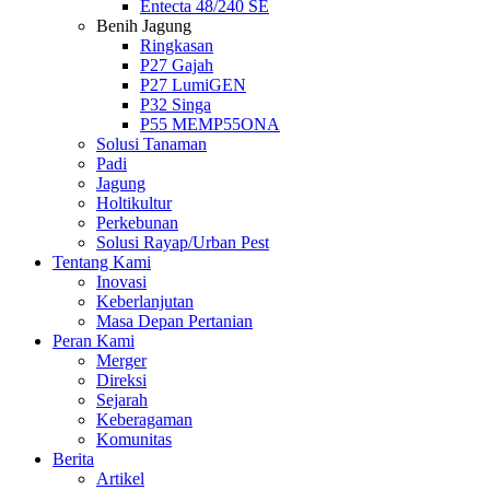
Entecta 48/240 SE
Benih Jagung
Ringkasan
P27 Gajah
P27 LumiGEN
P32 Singa
P55 MEMP55ONA
Solusi Tanaman
Padi
Jagung
Holtikultur
Perkebunan
Solusi Rayap/Urban Pest
Tentang Kami
Inovasi
Keberlanjutan
Masa Depan Pertanian
Peran Kami
Merger
Direksi
Sejarah
Keberagaman
Komunitas
Berita
Artikel