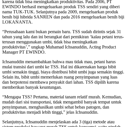
karena tidak bisa meningkatkan produktivitas. Pada 2006, PT
EWINDO berhasil mengeluarkan produk TSS sendiri yang diberi
nama TUK-TUK. Selanjutnya pada 2009, mengeluarkan produk
benih biji hibrida SANREN dan pada 2016 mengeluarkan benih biji
LOKANANTA.
“Perusahaan kami bukan pemain baru. TSS sudah dirintis sejak 31
tahun yang lalu dan ini berangkat dari pemikiran ‘kalau petani terus-
terusan menggunakan umbi, tidak bisa meningkatkan
produktivitas’,” ungkap Muhamad Ichsanuddin, Acting Product
Manager PT EWINDO.
Ichsanuddin menambahkan bahwa mau tidak mau, petani harus
mulai transisi dari umbi ke TSS. Hal ini dikarenakan harga bibit
umbi semakin tinggi, biaya distribusi bibit umbi juga semakin tinggi.
Selain itu, bibit umbi memerlukan ruang penyimpanan yang luas
dan berpotensi membawa penyakit dari lahan. TSS dipilih karena
memberikan banyak keuntungan.
“Mengapa TSS? Pertama, material tanam relatif murah. Kemudian,
mudah dari sisi transportasi, tidak mengambil banyak tempat untuk
penyimpanan, menghasilkan umbi sehat bebas patogen, dan
produktivitas menjadi lebih tinggi,” jelas Ichsanuddin.
Selanjutnya, Ichsanuddin menjelaskan ada 3 (tiga) metode atau
sistem produksi bawang merah TSS untuk konsumsi, yaitu pindah