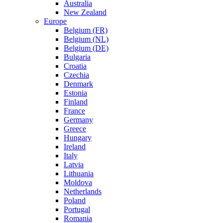
Australia
New Zealand
Europe
Belgium (FR)
Belgium (NL)
Belgium (DE)
Bulgaria
Croatia
Czechia
Denmark
Estonia
Finland
France
Germany
Greece
Hungary
Ireland
Italy
Latvia
Lithuania
Moldova
Netherlands
Poland
Portugal
Romania