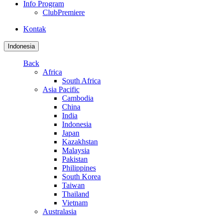
Info Program
ClubPremiere
Kontak
Indonesia
Back
Africa
South Africa
Asia Pacific
Cambodia
China
India
Indonesia
Japan
Kazakhstan
Malaysia
Pakistan
Philippines
South Korea
Taiwan
Thailand
Vietnam
Australasia