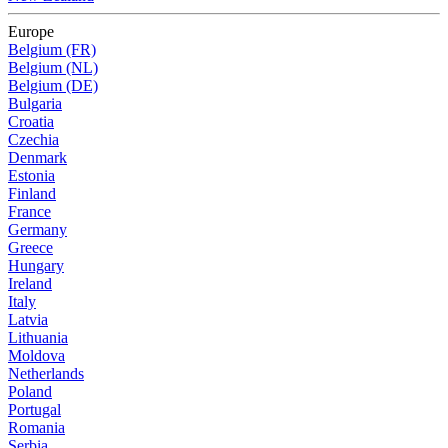
Europe
Belgium (FR)
Belgium (NL)
Belgium (DE)
Bulgaria
Croatia
Czechia
Denmark
Estonia
Finland
France
Germany
Greece
Hungary
Ireland
Italy
Latvia
Lithuania
Moldova
Netherlands
Poland
Portugal
Romania
Serbia