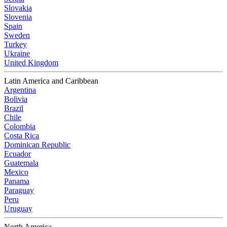
Slovakia
Slovenia
Spain
Sweden
Turkey
Ukraine
United Kingdom
Latin America and Caribbean
Argentina
Bolivia
Brazil
Chile
Colombia
Costa Rica
Dominican Republic
Ecuador
Guatemala
Mexico
Panama
Paraguay
Peru
Uruguay
North America