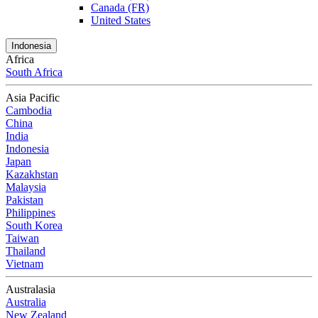
Canada (FR)
United States
Indonesia
Africa
South Africa
Asia Pacific
Cambodia
China
India
Indonesia
Japan
Kazakhstan
Malaysia
Pakistan
Philippines
South Korea
Taiwan
Thailand
Vietnam
Australasia
Australia
New Zealand