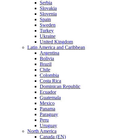
Serbia
Slovakia
Slovenia
Spain
Sweden
Turkey
Ukraine
United Kingdom
Latin America and Caribbean
Argentina
Bolivia
Brazil
Chile
Colombia
Costa Rica
Dominican Republic
Ecuador
Guatemala
Mexico
Panama
Paraguay
Peru
Uruguay
North America
Canada (EN)