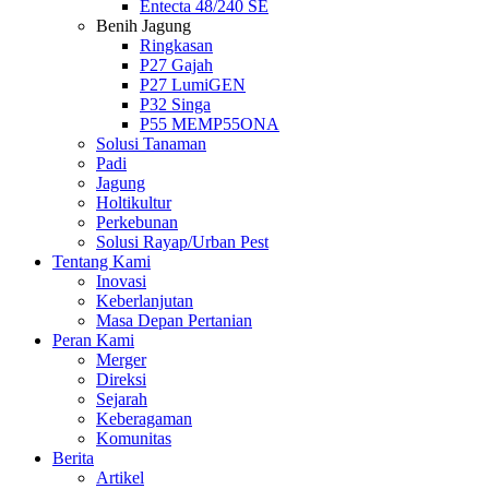
Entecta 48/240 SE
Benih Jagung
Ringkasan
P27 Gajah
P27 LumiGEN
P32 Singa
P55 MEMP55ONA
Solusi Tanaman
Padi
Jagung
Holtikultur
Perkebunan
Solusi Rayap/Urban Pest
Tentang Kami
Inovasi
Keberlanjutan
Masa Depan Pertanian
Peran Kami
Merger
Direksi
Sejarah
Keberagaman
Komunitas
Berita
Artikel