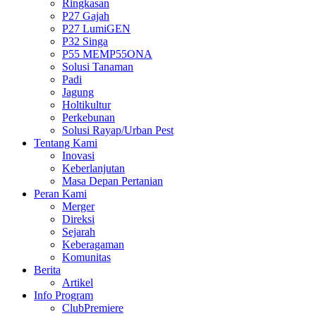
Ringkasan
P27 Gajah
P27 LumiGEN
P32 Singa
P55 MEMP55ONA
Solusi Tanaman
Padi
Jagung
Holtikultur
Perkebunan
Solusi Rayap/Urban Pest
Tentang Kami
Inovasi
Keberlanjutan
Masa Depan Pertanian
Peran Kami
Merger
Direksi
Sejarah
Keberagaman
Komunitas
Berita
Artikel
Info Program
ClubPremiere