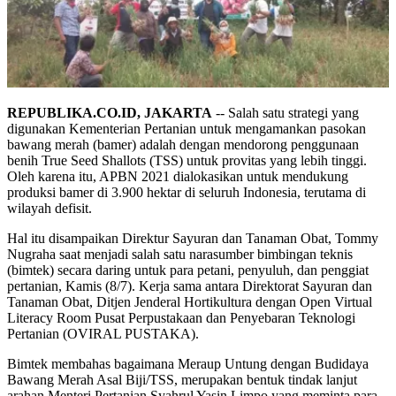
REPUBLIKA.CO.ID, JAKARTA
-- Salah satu strategi yang
digunakan Kementerian Pertanian untuk mengamankan pasokan
bawang merah (bamer) adalah dengan mendorong penggunaan
benih True Seed Shallots (TSS) untuk provitas yang lebih tinggi.
Oleh karena itu, APBN 2021 dialokasikan untuk mendukung
produksi bamer di 3.900 hektar di seluruh Indonesia, terutama di
wilayah defisit.
Hal itu disampaikan Direktur Sayuran dan Tanaman Obat, Tommy
Nugraha saat menjadi salah satu narasumber bimbingan teknis
(bimtek) secara daring untuk para petani, penyuluh, dan penggiat
pertanian, Kamis (8/7). Kerja sama antara Direktorat Sayuran dan
Tanaman Obat, Ditjen Jenderal Hortikultura dengan Open Virtual
Literacy Room Pusat Perpustakaan dan Penyebaran Teknologi
Pertanian (OVIRAL PUSTAKA).
Bimtek membahas bagaimana Meraup Untung dengan Budidaya
Bawang Merah Asal Biji/TSS, merupakan bentuk tindak lanjut
arahan Menteri Pertanian Syahrul Yasin Limpo yang meminta para