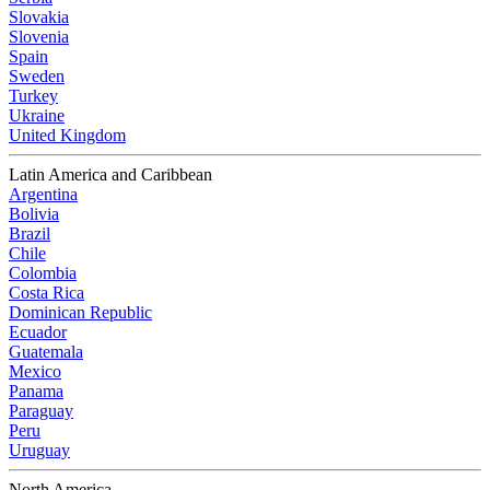
Slovakia
Slovenia
Spain
Sweden
Turkey
Ukraine
United Kingdom
Latin America and Caribbean
Argentina
Bolivia
Brazil
Chile
Colombia
Costa Rica
Dominican Republic
Ecuador
Guatemala
Mexico
Panama
Paraguay
Peru
Uruguay
North America