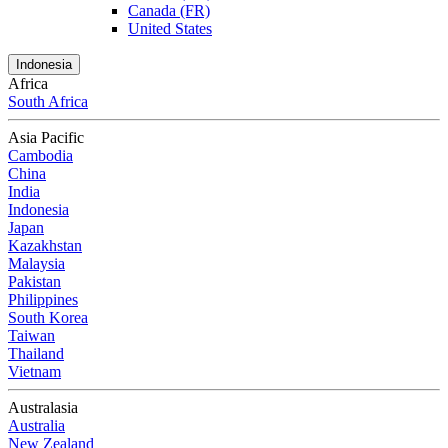
Canada (FR)
United States
Indonesia
Africa
South Africa
Asia Pacific
Cambodia
China
India
Indonesia
Japan
Kazakhstan
Malaysia
Pakistan
Philippines
South Korea
Taiwan
Thailand
Vietnam
Australasia
Australia
New Zealand