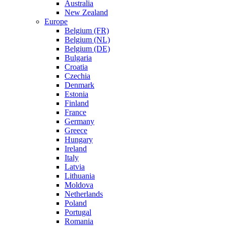
Australia
New Zealand
Europe
Belgium (FR)
Belgium (NL)
Belgium (DE)
Bulgaria
Croatia
Czechia
Denmark
Estonia
Finland
France
Germany
Greece
Hungary
Ireland
Italy
Latvia
Lithuania
Moldova
Netherlands
Poland
Portugal
Romania