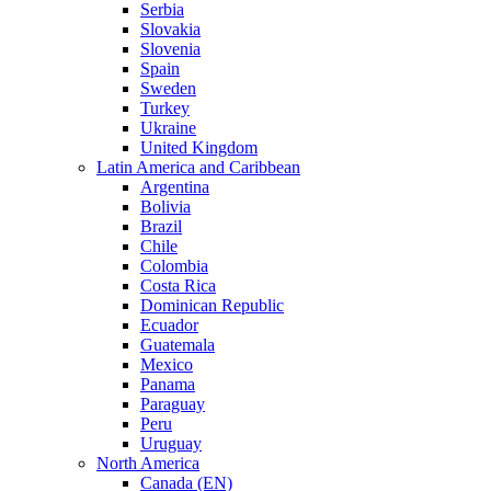
Serbia
Slovakia
Slovenia
Spain
Sweden
Turkey
Ukraine
United Kingdom
Latin America and Caribbean
Argentina
Bolivia
Brazil
Chile
Colombia
Costa Rica
Dominican Republic
Ecuador
Guatemala
Mexico
Panama
Paraguay
Peru
Uruguay
North America
Canada (EN)