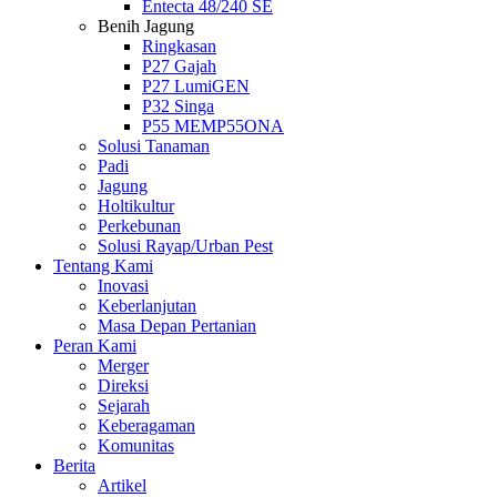
Entecta 48/240 SE
Benih Jagung
Ringkasan
P27 Gajah
P27 LumiGEN
P32 Singa
P55 MEMP55ONA
Solusi Tanaman
Padi
Jagung
Holtikultur
Perkebunan
Solusi Rayap/Urban Pest
Tentang Kami
Inovasi
Keberlanjutan
Masa Depan Pertanian
Peran Kami
Merger
Direksi
Sejarah
Keberagaman
Komunitas
Berita
Artikel