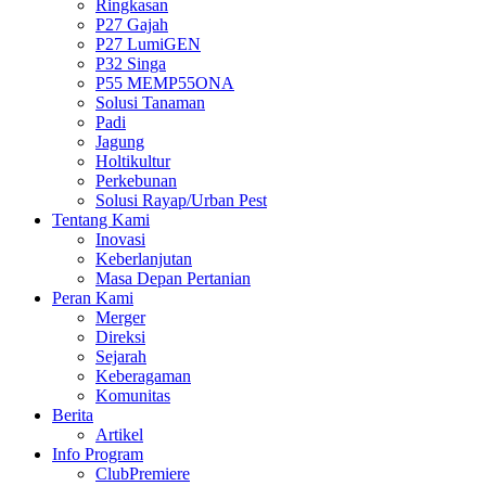
Ringkasan
P27 Gajah
P27 LumiGEN
P32 Singa
P55 MEMP55ONA
Solusi Tanaman
Padi
Jagung
Holtikultur
Perkebunan
Solusi Rayap/Urban Pest
Tentang Kami
Inovasi
Keberlanjutan
Masa Depan Pertanian
Peran Kami
Merger
Direksi
Sejarah
Keberagaman
Komunitas
Berita
Artikel
Info Program
ClubPremiere