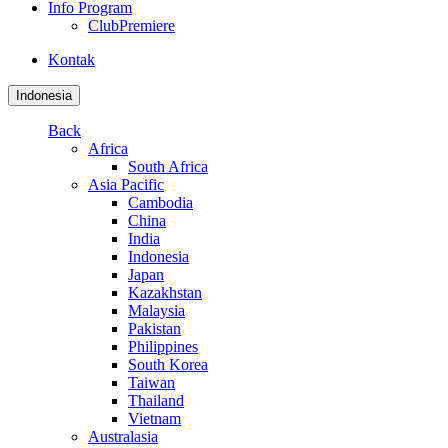
Info Program
ClubPremiere
Kontak
Indonesia
Back
Africa
South Africa
Asia Pacific
Cambodia
China
India
Indonesia
Japan
Kazakhstan
Malaysia
Pakistan
Philippines
South Korea
Taiwan
Thailand
Vietnam
Australasia