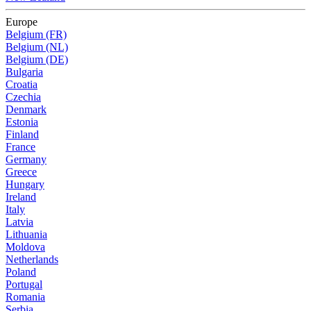
Europe
Belgium (FR)
Belgium (NL)
Belgium (DE)
Bulgaria
Croatia
Czechia
Denmark
Estonia
Finland
France
Germany
Greece
Hungary
Ireland
Italy
Latvia
Lithuania
Moldova
Netherlands
Poland
Portugal
Romania
Serbia