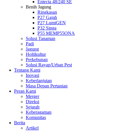
Entecta 48/240 SE
Benih Jagung
Ringkasan
P27 Gajah
P27 LumiGEN
P32 Singa
P55 MEMP55ONA
Solusi Tanaman
Padi
Jagung
Holtikultur
Perkebunan
Solusi Rayap/Urban Pest
Tentang Kami
Inovasi
Keberlanjutan
Masa Depan Pertanian
Peran Kami
Merger
Direksi
Sejarah
Keberagaman
Komunitas
Berita
Artikel