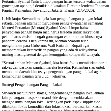
Pertanian Syahrul Yasin Limpo pangan harus tersedia walau dalam
goncangan apapun,” demikian dikatakan Direktur Jenderal Tanaman
Pangan Kementan, Suwandi di Jakarta, Kamis (21/5/2020).
Lebih lanjut Suwandi menjelaskan pengembangan pangan lokal
sebagai pangan alternatif merupakan pengejewantahan semangat
Menteri Pertanian (Mentan) Syahrul Yasin Limpo bahwa
penyediaan pangan harga mati harus tersedia untuk rakyat dan
petani harus eksis di tengah goncangan ekonomi dan khususnya
pandemi corona. Oleh karena itu, Mentan Syahrul telah
menghimbau para Gubernur, Wali Kota dan Bupati agar
memperhatikan ketersediaan pangan yang ada di wilayahnya
masing-masing sesuai dengan keunggulan komparatif wilayah.
“Sesuai arahan Mentan Syahrul, kita harus fokus memikirkan perut
rakyat dan pastikan pangan mereka tersedia. Kementan siap untuk
membantu daerah khususnya pengembangan pangan lokal agar
kemandirian pangan terwujud,” jelasnya.
Strategi Pengembangan Pangan Lokal
Suwandi menuturkan strategi pengembangan pangan lokal antara
lain penanganan aspek demand side dengan membiasakan
mengonsumsi pangan lokal, sedangkan pada aspek supply side
dilakukan fokus komoditas dan fokus lokasi, berdasarkan klaster
sesuai dengan kondisi daerah. Pertama, klaster perlu mendapat