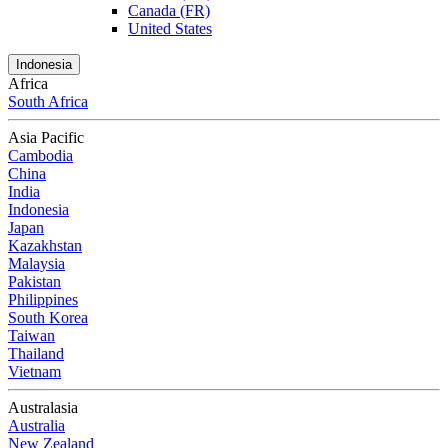
Canada (FR)
United States
Indonesia
Africa
South Africa
Asia Pacific
Cambodia
China
India
Indonesia
Japan
Kazakhstan
Malaysia
Pakistan
Philippines
South Korea
Taiwan
Thailand
Vietnam
Australasia
Australia
New Zealand