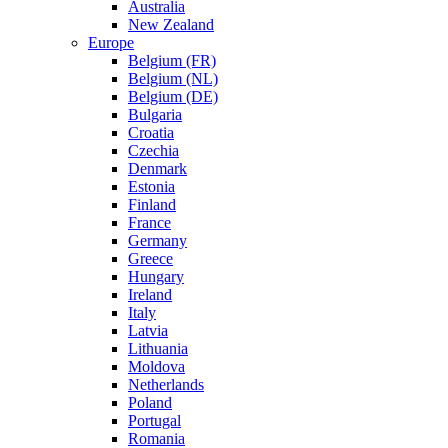
Australia
New Zealand
Europe
Belgium (FR)
Belgium (NL)
Belgium (DE)
Bulgaria
Croatia
Czechia
Denmark
Estonia
Finland
France
Germany
Greece
Hungary
Ireland
Italy
Latvia
Lithuania
Moldova
Netherlands
Poland
Portugal
Romania