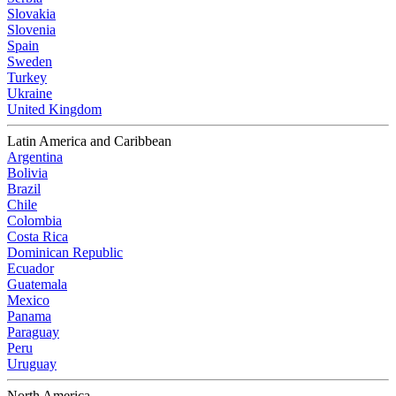
Slovakia
Slovenia
Spain
Sweden
Turkey
Ukraine
United Kingdom
Latin America and Caribbean
Argentina
Bolivia
Brazil
Chile
Colombia
Costa Rica
Dominican Republic
Ecuador
Guatemala
Mexico
Panama
Paraguay
Peru
Uruguay
North America