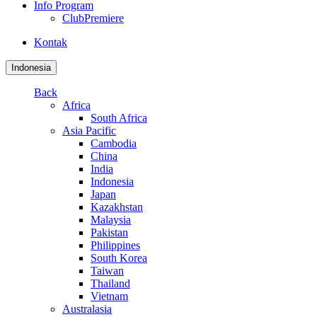
Info Program
ClubPremiere
Kontak
Indonesia
Back
Africa
South Africa
Asia Pacific
Cambodia
China
India
Indonesia
Japan
Kazakhstan
Malaysia
Pakistan
Philippines
South Korea
Taiwan
Thailand
Vietnam
Australasia