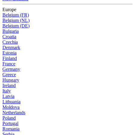
Europe
Belgium (FR)
Belgium (NL)
Belgium (DE)
Bulgaria
Croatia
Czechia
Denmark
Estonia
Finland
France
Germany
Greece
Hungary
Ireland
Italy
Latvia
Lithuania
Moldova
Netherlands
Poland
Portugal
Romania
Serbia