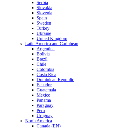
Serbia
Slovakia
Slovenia
Spain
Sweden
Turkey
Ukraine
United Kingdom
Latin America and Caribbean
Argentina
Bolivia
Brazil
Chile
Colombia
Costa Rica
Dominican Republic
Ecuador
Guatemala
Mexico
Panama
Paraguay
Peru
Uruguay
North America
Canada (EN)