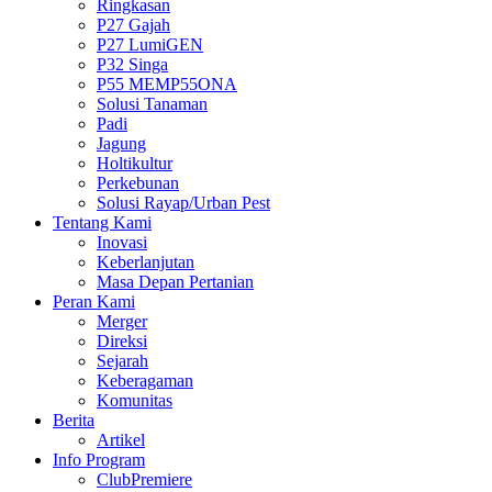
Ringkasan
P27 Gajah
P27 LumiGEN
P32 Singa
P55 MEMP55ONA
Solusi Tanaman
Padi
Jagung
Holtikultur
Perkebunan
Solusi Rayap/Urban Pest
Tentang Kami
Inovasi
Keberlanjutan
Masa Depan Pertanian
Peran Kami
Merger
Direksi
Sejarah
Keberagaman
Komunitas
Berita
Artikel
Info Program
ClubPremiere