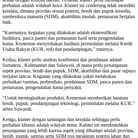
perhatian adalah wilahah Jawa. Klaster ini cenderung tidak memiliki
kendala, dimana provitas sesuai potensi, benih dan pupuk tersedia,
sumberdaya manusia (SDM), aksebilitas mudah, pemasaran berjalan
baik.
“Karenanya, kegiatan yang dilakukan adalah ekstensifikasi
budidaya, pasca panen dan pemasaran hasil serta pengendalian
hama. Kementan menyediakan fasilitasi permodalan melalui Kredit
Usaha Rakyat (KUR, red) dan pendampingan,” tuturnya.
Kedua, klaster perlu analisis konfirmasi dan pendataan adalah
Sumatera , Kalimantan dan Sulawesi, di mana perlu penanganan
aspek provitas, benih dan pupuk, SDM, aksebilitas dan pasar supaya
berjalan lancar. Kegiatan yang dilakukan yakni melakukan
perbaikan varietas, perbenihan, pembinaan SDM, pasca panen dan
pemasaran, pengendalian hama penyakit.
“Untuk meningkatkan produksi, Kementan memberikan bantuan
benih, pupuk, pendampingan teknologi, permodalan melalui KUR,”
sebut Suwandi.
Ketiga, klaster dengan tantangan dan kendala sehingga perlu
perhatian khusus adalah wilayah timur. Kalster ini membutuhkan
penanganan yang lebih karena aspek yang dihadapi adalah provitas,
benih, pupuk, sarpras serta SDM nya meskipun potensi lahan dan