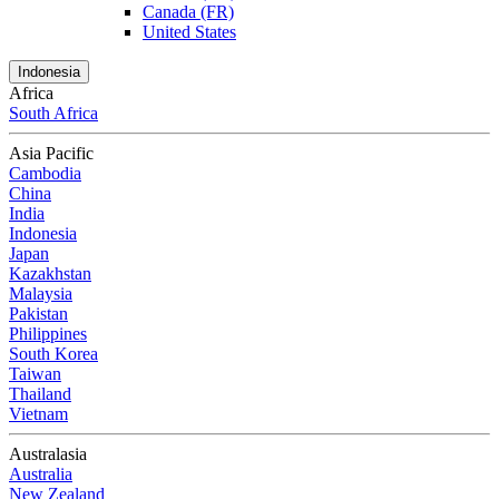
Canada (FR)
United States
Indonesia
Africa
South Africa
Asia Pacific
Cambodia
China
India
Indonesia
Japan
Kazakhstan
Malaysia
Pakistan
Philippines
South Korea
Taiwan
Thailand
Vietnam
Australasia
Australia
New Zealand