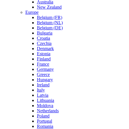
Australia
New Zealand
Europe
Belgium (FR)
Belgium (NL)
Belgium (DE)
Bulgaria
Croatia
Czechia
Denmark
Estonia
Finland
France
Germany
Greece
Hungary
Ireland
Italy
Latvia
Lithuania
Moldova
Netherlands
Poland
Portugal
Romania