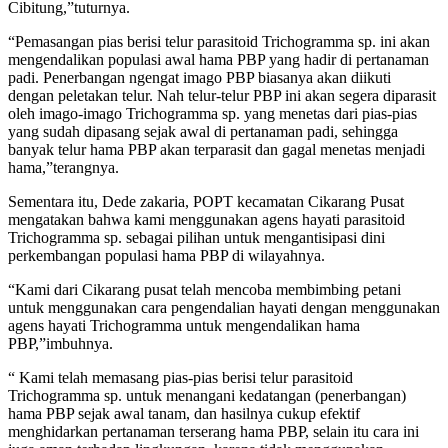
Cibitung,”tuturnya.
“Pemasangan pias berisi telur parasitoid Trichogramma sp. ini akan
mengendalikan populasi awal hama PBP yang hadir di pertanaman
padi. Penerbangan ngengat imago PBP biasanya akan diikuti
dengan peletakan telur. Nah telur-telur PBP ini akan segera diparasit
oleh imago-imago Trichogramma sp. yang menetas dari pias-pias
yang sudah dipasang sejak awal di pertanaman padi, sehingga
banyak telur hama PBP akan terparasit dan gagal menetas menjadi
hama,”terangnya.
Sementara itu, Dede zakaria, POPT kecamatan Cikarang Pusat
mengatakan bahwa kami menggunakan agens hayati parasitoid
Trichogramma sp. sebagai pilihan untuk mengantisipasi dini
perkembangan populasi hama PBP di wilayahnya.
“Kami dari Cikarang pusat telah mencoba membimbing petani
untuk menggunakan cara pengendalian hayati dengan menggunakan
agens hayati Trichogramma untuk mengendalikan hama
PBP,”imbuhnya.
“ Kami telah memasang pias-pias berisi telur parasitoid
Trichogramma sp. untuk menangani kedatangan (penerbangan)
hama PBP sejak awal tanam, dan hasilnya cukup efektif
menghidarkan pertanaman terserang hama PBP, selain itu cara ini