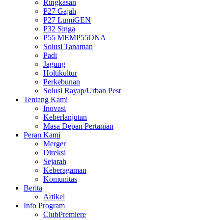
Ringkasan
P27 Gajah
P27 LumiGEN
P32 Singa
P55 MEMP55ONA
Solusi Tanaman
Padi
Jagung
Holtikultur
Perkebunan
Solusi Rayap/Urban Pest
Tentang Kami
Inovasi
Keberlanjutan
Masa Depan Pertanian
Peran Kami
Merger
Direksi
Sejarah
Keberagaman
Komunitas
Berita
Artikel
Info Program
ClubPremiere