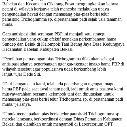
Babelan dan Kecamatan Cikarang Pusat mengungkapkan bahwa
petani di wilayah kerjanya telah mencoba melakukan upaya
pengendalian hayati dengan memasang pias-pias berisi telur
parasitoid Trichogramma sp. dipertanaman padi sejak usia tanaman
muda.
Cara antisipasi dini serangan PBP ini menjadi satu strategi
pengendalian yang cukup efektif menekan perkembangan hama
Sundep dan Beluk di Kelompok Tani Beting Jaya Desa Kedungjaya
Kecamatan Babelan Kabupaten Bekasi.
“Pemilihan pemasangan pias Trichogramma dilakukan sebagai
antisipasi adanya penerbangan ngengat-ngengat imago hama PBP di
wilayah tersebut agar populasinya tidak berkembang lebih
lanjut,”ujar Dede Siti.
“Dari pengamatan kami, telah ada penerbangan ngengat imago
hama PBP pada saat awal tanam padi, jadi untuk antisipasinya kami
musyawarahkan bersama kelompok tani dan diputuskan untuk
memasang pias-pias berisi telur Trichograma sp. di pertanaman padi
muda,”jelasnya.
“Untuk mendapatkan pias berisi telur parasitoid Trichogramma sp.
mereka langsung berkoordinasi dengan Dinas Pertanian Kabupaten
Bekasi dan diarahkan untuk mengambil di Laboratorium OPT