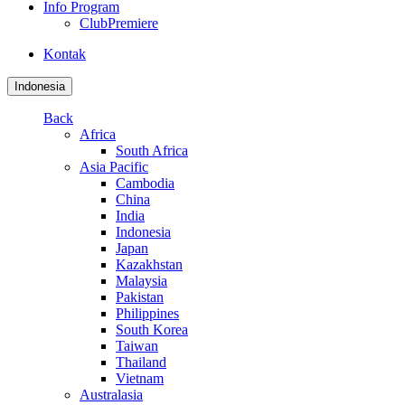
Info Program
ClubPremiere
Kontak
Indonesia
Back
Africa
South Africa
Asia Pacific
Cambodia
China
India
Indonesia
Japan
Kazakhstan
Malaysia
Pakistan
Philippines
South Korea
Taiwan
Thailand
Vietnam
Australasia