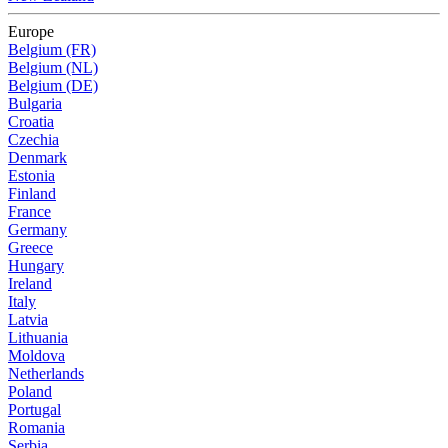
Europe
Belgium (FR)
Belgium (NL)
Belgium (DE)
Bulgaria
Croatia
Czechia
Denmark
Estonia
Finland
France
Germany
Greece
Hungary
Ireland
Italy
Latvia
Lithuania
Moldova
Netherlands
Poland
Portugal
Romania
Serbia