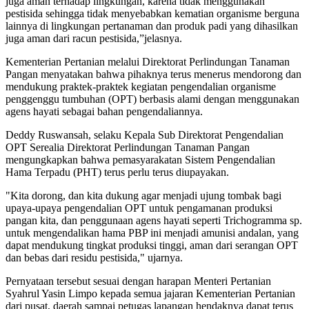
juga aman terhadap lingkungan, karena tidak menggunakan
pestisida sehingga tidak menyebabkan kematian organisme berguna
lainnya di lingkungan pertanaman dan produk padi yang dihasilkan
juga aman dari racun pestisida,”jelasnya.
Kementerian Pertanian melalui Direktorat Perlindungan Tanaman
Pangan menyatakan bahwa pihaknya terus menerus mendorong dan
mendukung praktek-praktek kegiatan pengendalian organisme
penggenggu tumbuhan (OPT) berbasis alami dengan menggunakan
agens hayati sebagai bahan pengendaliannya.
Deddy Ruswansah, selaku Kepala Sub Direktorat Pengendalian
OPT Serealia Direktorat Perlindungan Tanaman Pangan
mengungkapkan bahwa pemasyarakatan Sistem Pengendalian
Hama Terpadu (PHT) terus perlu terus diupayakan.
"Kita dorong, dan kita dukung agar menjadi ujung tombak bagi
upaya-upaya pengendalian OPT untuk pengamanan produksi
pangan kita, dan penggunaan agens hayati seperti Trichogramma sp.
untuk mengendalikan hama PBP ini menjadi amunisi andalan, yang
dapat mendukung tingkat produksi tinggi, aman dari serangan OPT
dan bebas dari residu pestisida," ujarnya.
Pernyataan tersebut sesuai dengan harapan Menteri Pertanian
Syahrul Yasin Limpo kepada semua jajaran Kementerian Pertanian
dari pusat, daerah sampai petugas lapangan hendaknya dapat terus