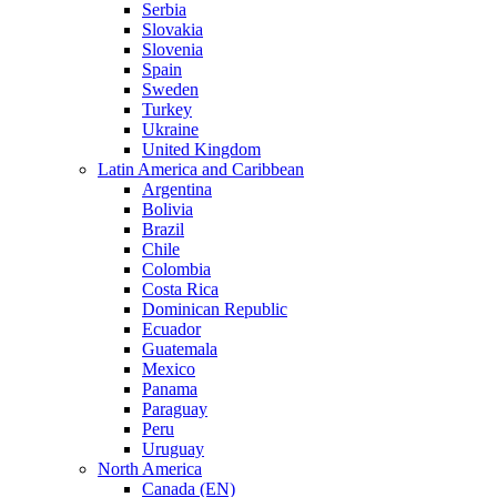
Serbia
Slovakia
Slovenia
Spain
Sweden
Turkey
Ukraine
United Kingdom
Latin America and Caribbean
Argentina
Bolivia
Brazil
Chile
Colombia
Costa Rica
Dominican Republic
Ecuador
Guatemala
Mexico
Panama
Paraguay
Peru
Uruguay
North America
Canada (EN)