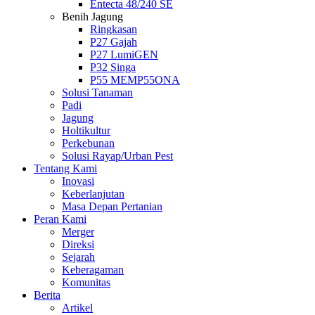
Entecta 48/240 SE
Benih Jagung
Ringkasan
P27 Gajah
P27 LumiGEN
P32 Singa
P55 MEMP55ONA
Solusi Tanaman
Padi
Jagung
Holtikultur
Perkebunan
Solusi Rayap/Urban Pest
Tentang Kami
Inovasi
Keberlanjutan
Masa Depan Pertanian
Peran Kami
Merger
Direksi
Sejarah
Keberagaman
Komunitas
Berita
Artikel