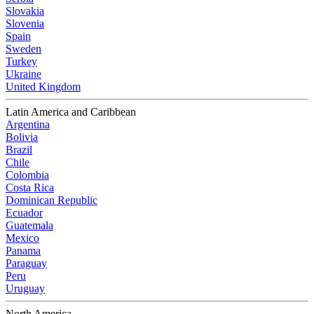
Slovakia
Slovenia
Spain
Sweden
Turkey
Ukraine
United Kingdom
Latin America and Caribbean
Argentina
Bolivia
Brazil
Chile
Colombia
Costa Rica
Dominican Republic
Ecuador
Guatemala
Mexico
Panama
Paraguay
Peru
Uruguay
North America