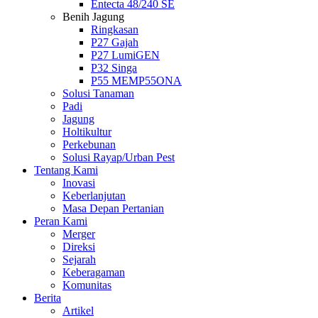
Entecta 48/240 SE
Benih Jagung
Ringkasan
P27 Gajah
P27 LumiGEN
P32 Singa
P55 MEMP55ONA
Solusi Tanaman
Padi
Jagung
Holtikultur
Perkebunan
Solusi Rayap/Urban Pest
Tentang Kami
Inovasi
Keberlanjutan
Masa Depan Pertanian
Peran Kami
Merger
Direksi
Sejarah
Keberagaman
Komunitas
Berita
Artikel