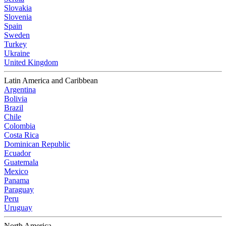
Slovakia
Slovenia
Spain
Sweden
Turkey
Ukraine
United Kingdom
Latin America and Caribbean
Argentina
Bolivia
Brazil
Chile
Colombia
Costa Rica
Dominican Republic
Ecuador
Guatemala
Mexico
Panama
Paraguay
Peru
Uruguay
North America