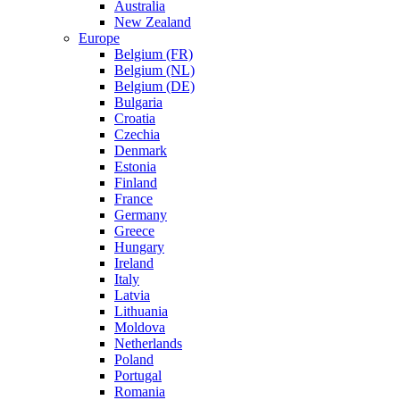
Australia
New Zealand
Europe
Belgium (FR)
Belgium (NL)
Belgium (DE)
Bulgaria
Croatia
Czechia
Denmark
Estonia
Finland
France
Germany
Greece
Hungary
Ireland
Italy
Latvia
Lithuania
Moldova
Netherlands
Poland
Portugal
Romania