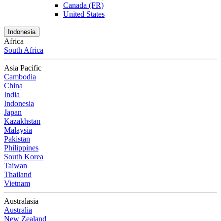
Canada (FR)
United States
Indonesia
Africa
South Africa
Asia Pacific
Cambodia
China
India
Indonesia
Japan
Kazakhstan
Malaysia
Pakistan
Philippines
South Korea
Taiwan
Thailand
Vietnam
Australasia
Australia
New Zealand