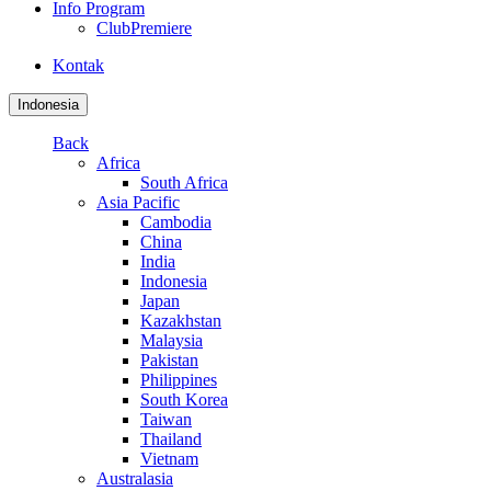
Info Program
ClubPremiere
Kontak
Indonesia
Back
Africa
South Africa
Asia Pacific
Cambodia
China
India
Indonesia
Japan
Kazakhstan
Malaysia
Pakistan
Philippines
South Korea
Taiwan
Thailand
Vietnam
Australasia