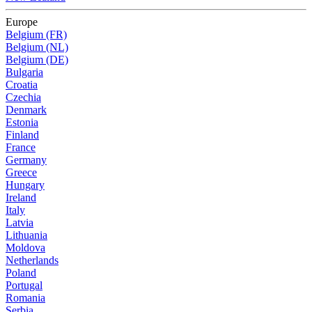
Europe
Belgium (FR)
Belgium (NL)
Belgium (DE)
Bulgaria
Croatia
Czechia
Denmark
Estonia
Finland
France
Germany
Greece
Hungary
Ireland
Italy
Latvia
Lithuania
Moldova
Netherlands
Poland
Portugal
Romania
Serbia