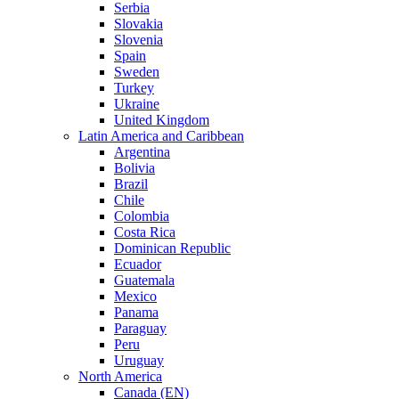
Serbia
Slovakia
Slovenia
Spain
Sweden
Turkey
Ukraine
United Kingdom
Latin America and Caribbean
Argentina
Bolivia
Brazil
Chile
Colombia
Costa Rica
Dominican Republic
Ecuador
Guatemala
Mexico
Panama
Paraguay
Peru
Uruguay
North America
Canada (EN)