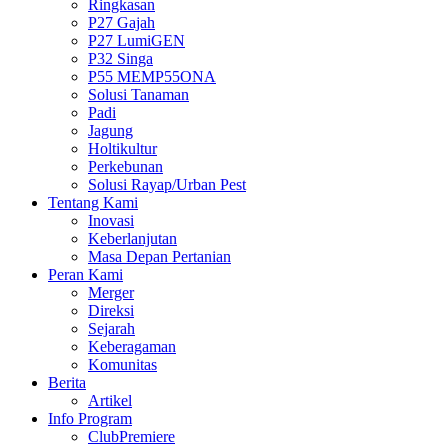
Ringkasan
P27 Gajah
P27 LumiGEN
P32 Singa
P55 MEMP55ONA
Solusi Tanaman
Padi
Jagung
Holtikultur
Perkebunan
Solusi Rayap/Urban Pest
Tentang Kami
Inovasi
Keberlanjutan
Masa Depan Pertanian
Peran Kami
Merger
Direksi
Sejarah
Keberagaman
Komunitas
Berita
Artikel
Info Program
ClubPremiere