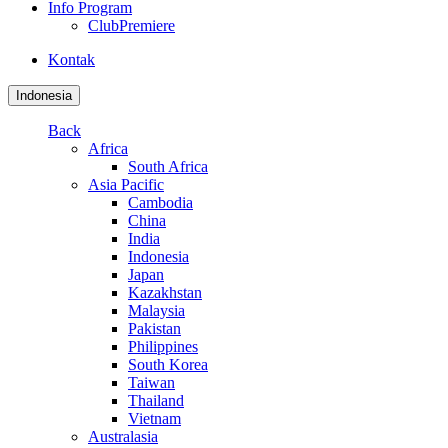
Info Program
ClubPremiere
Kontak
Indonesia
Back
Africa
South Africa
Asia Pacific
Cambodia
China
India
Indonesia
Japan
Kazakhstan
Malaysia
Pakistan
Philippines
South Korea
Taiwan
Thailand
Vietnam
Australasia