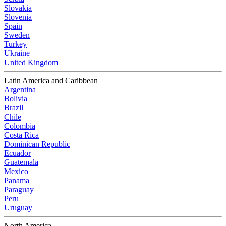
Slovakia
Slovenia
Spain
Sweden
Turkey
Ukraine
United Kingdom
Latin America and Caribbean
Argentina
Bolivia
Brazil
Chile
Colombia
Costa Rica
Dominican Republic
Ecuador
Guatemala
Mexico
Panama
Paraguay
Peru
Uruguay
North America