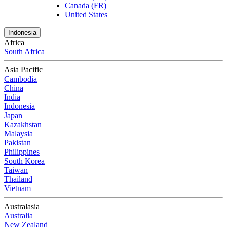
Canada (FR)
United States
Indonesia
Africa
South Africa
Asia Pacific
Cambodia
China
India
Indonesia
Japan
Kazakhstan
Malaysia
Pakistan
Philippines
South Korea
Taiwan
Thailand
Vietnam
Australasia
Australia
New Zealand