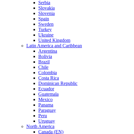
Serbia
Slovakia
Slovenia
Spain
Sweden
Turkey
Ukraine
United Kingdom
Latin America and Caribbean
Argentina
Bolivia
Brazil
Chile
Colombia
Costa Rica
Dominican Republic
Ecuador
Guatemala
Mexico
Panama
Paraguay
Peru
Uruguay
North America
Canada (EN)