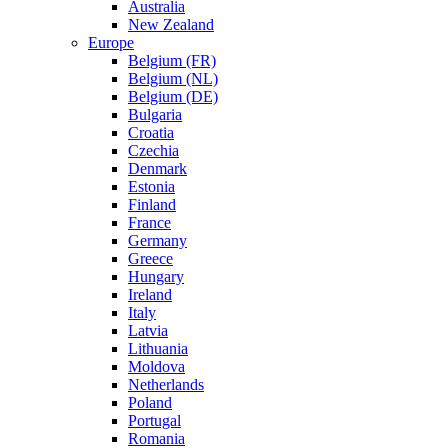
Australia
New Zealand
Europe
Belgium (FR)
Belgium (NL)
Belgium (DE)
Bulgaria
Croatia
Czechia
Denmark
Estonia
Finland
France
Germany
Greece
Hungary
Ireland
Italy
Latvia
Lithuania
Moldova
Netherlands
Poland
Portugal
Romania