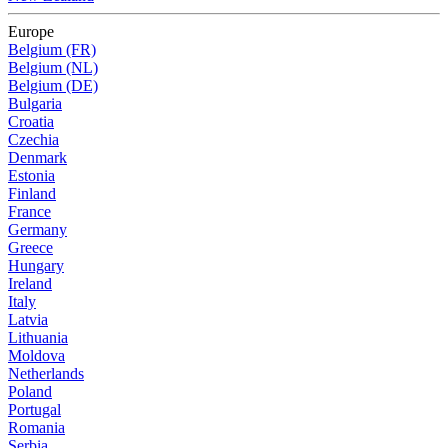
Europe
Belgium (FR)
Belgium (NL)
Belgium (DE)
Bulgaria
Croatia
Czechia
Denmark
Estonia
Finland
France
Germany
Greece
Hungary
Ireland
Italy
Latvia
Lithuania
Moldova
Netherlands
Poland
Portugal
Romania
Serbia