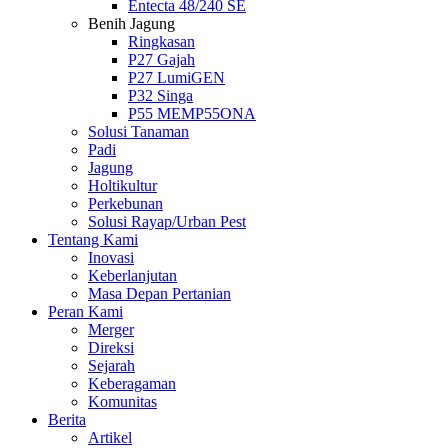
Entecta 48/240 SE
Benih Jagung
Ringkasan
P27 Gajah
P27 LumiGEN
P32 Singa
P55 MEMP55ONA
Solusi Tanaman
Padi
Jagung
Holtikultur
Perkebunan
Solusi Rayap/Urban Pest
Tentang Kami
Inovasi
Keberlanjutan
Masa Depan Pertanian
Peran Kami
Merger
Direksi
Sejarah
Keberagaman
Komunitas
Berita
Artikel