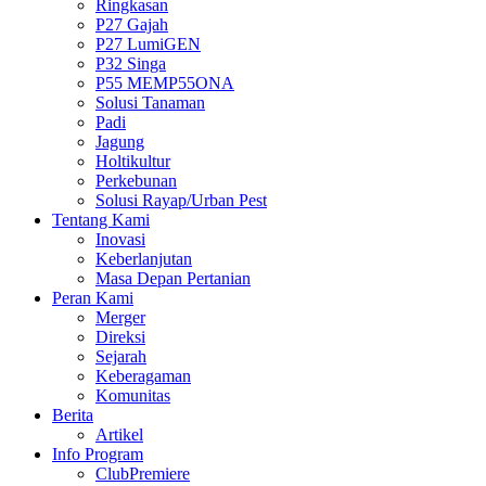
Ringkasan
P27 Gajah
P27 LumiGEN
P32 Singa
P55 MEMP55ONA
Solusi Tanaman
Padi
Jagung
Holtikultur
Perkebunan
Solusi Rayap/Urban Pest
Tentang Kami
Inovasi
Keberlanjutan
Masa Depan Pertanian
Peran Kami
Merger
Direksi
Sejarah
Keberagaman
Komunitas
Berita
Artikel
Info Program
ClubPremiere