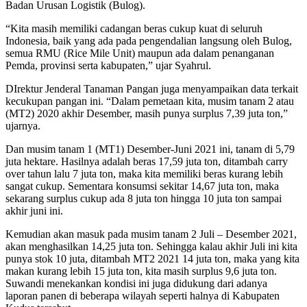
Badan Urusan Logistik (Bulog).
“Kita masih memiliki cadangan beras cukup kuat di seluruh
Indonesia, baik yang ada pada pengendalian langsung oleh Bulog,
semua RMU (Rice Mile Unit) maupun ada dalam penanganan
Pemda, provinsi serta kabupaten,” ujar Syahrul.
DIrektur Jenderal Tanaman Pangan juga menyampaikan data terkait
kecukupan pangan ini. “Dalam pemetaan kita, musim tanam 2 atau
(MT2) 2020 akhir Desember, masih punya surplus 7,39 juta ton,”
ujarnya.
Dan musim tanam 1 (MT1) Desember-Juni 2021 ini, tanam di 5,79
juta hektare. Hasilnya adalah beras 17,59 juta ton, ditambah carry
over tahun lalu 7 juta ton, maka kita memiliki beras kurang lebih
sangat cukup. Sementara konsumsi sekitar 14,67 juta ton, maka
sekarang surplus cukup ada 8 juta ton hingga 10 juta ton sampai
akhir juni ini.
Kemudian akan masuk pada musim tanam 2 Juli – Desember 2021,
akan menghasilkan 14,25 juta ton. Sehingga kalau akhir Juli ini kita
punya stok 10 juta, ditambah MT2 2021 14 juta ton, maka yang kita
makan kurang lebih 15 juta ton, kita masih surplus 9,6 juta ton.
Suwandi menekankan kondisi ini juga didukung dari adanya
laporan panen di beberapa wilayah seperti halnya di Kabupaten