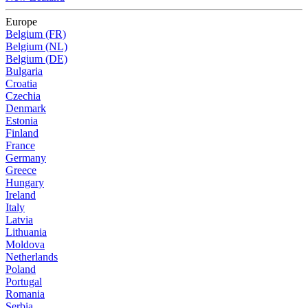
Europe
Belgium (FR)
Belgium (NL)
Belgium (DE)
Bulgaria
Croatia
Czechia
Denmark
Estonia
Finland
France
Germany
Greece
Hungary
Ireland
Italy
Latvia
Lithuania
Moldova
Netherlands
Poland
Portugal
Romania
Serbia