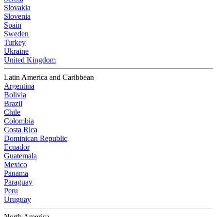
Slovakia
Slovenia
Spain
Sweden
Turkey
Ukraine
United Kingdom
Latin America and Caribbean
Argentina
Bolivia
Brazil
Chile
Colombia
Costa Rica
Dominican Republic
Ecuador
Guatemala
Mexico
Panama
Paraguay
Peru
Uruguay
North America