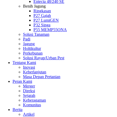
Entecta 48/240 SE
Benih Jagung
Ringkasan
P27 Gajah
P27 LumiGEN
P32 Singa
P55 MEMP55ONA
Solusi Tanaman
Padi
Jagung
Holtikultur
Perkebunan
Solusi Rayap/Urban Pest
Tentang Kami
Inovasi
Keberlanjutan
Masa Depan Pertanian
Peran Kami
Merger
Direksi
Sejarah
Keberagaman
Komunitas
Berita
Artikel