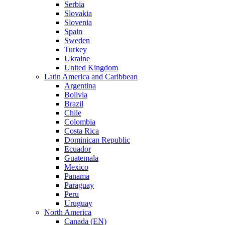
Serbia
Slovakia
Slovenia
Spain
Sweden
Turkey
Ukraine
United Kingdom
Latin America and Caribbean
Argentina
Bolivia
Brazil
Chile
Colombia
Costa Rica
Dominican Republic
Ecuador
Guatemala
Mexico
Panama
Paraguay
Peru
Uruguay
North America
Canada (EN)