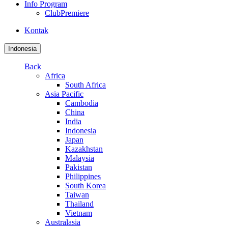
Info Program
ClubPremiere
Kontak
Indonesia
Back
Africa
South Africa
Asia Pacific
Cambodia
China
India
Indonesia
Japan
Kazakhstan
Malaysia
Pakistan
Philippines
South Korea
Taiwan
Thailand
Vietnam
Australasia