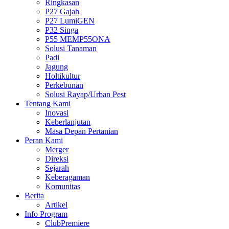
Ringkasan
P27 Gajah
P27 LumiGEN
P32 Singa
P55 MEMP55ONA
Solusi Tanaman
Padi
Jagung
Holtikultur
Perkebunan
Solusi Rayap/Urban Pest
Tentang Kami
Inovasi
Keberlanjutan
Masa Depan Pertanian
Peran Kami
Merger
Direksi
Sejarah
Keberagaman
Komunitas
Berita
Artikel
Info Program
ClubPremiere