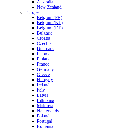
Australia
New Zealand
Europe
Belgium (FR)
Belgium (NL)
Belgium (DE)
Bulgaria
Croatia
Czechia
Denmark
Estonia
Finland
France
Germany
Greece
Hungary
Ireland
Italy
Latvia
Lithuania
Moldova
Netherlands
Poland
Portugal
Romania