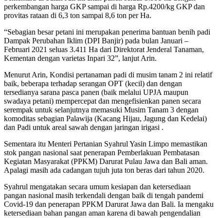
perkembangan harga GKP sampai di harga Rp.4200/kg GKP dan
provitas rataan di 6,3 ton sampai 8,6 ton per Ha.
“Sebagian besar petani ini merupakan penerima bantuan benih padi
Dampak Perubahan Iklim (DPI Banjir) pada bulan Januari –
Februari 2021 seluas 3.411 Ha dari Direktorat Jenderal Tanaman,
Kementan dengan varietas Inpari 32”, lanjut Arin.
Menurut Arin, Kondisi pertanaman padi di musim tanam 2 ini relatif
baik, beberapa terhadap serangan OPT (kecil) dan dengan
tersedianya sarana pasca panen (baik melalui UPJA maupun
swadaya petani) mempercepat dan mengefisienkan panen secara
serempak untuk selanjutnya memasuki Musim Tanam 3 dengan
komoditas sebagian Palawija (Kacang Hijau, Jagung dan Kedelai)
dan Padi untuk areal sawah dengan jaringan irigasi .
Sementara itu Menteri Pertanian Syahrul Yasin Limpo memastikan
stok pangan nasional saat penerapan Pemberlakuan Pembatasan
Kegiatan Masyarakat (PPKM) Darurat Pulau Jawa dan Bali aman.
Apalagi masih ada cadangan tujuh juta ton beras dari tahun 2020.
Syahrul mengatakan secara umum kesiapan dan ketersediaan
pangan nasional masih terkendali dengan baik di tengah pandemi
Covid-19 dan penerapan PPKM Darurat Jawa dan Bali. Ia mengaku
ketersediaan bahan pangan aman karena di bawah pengendalian