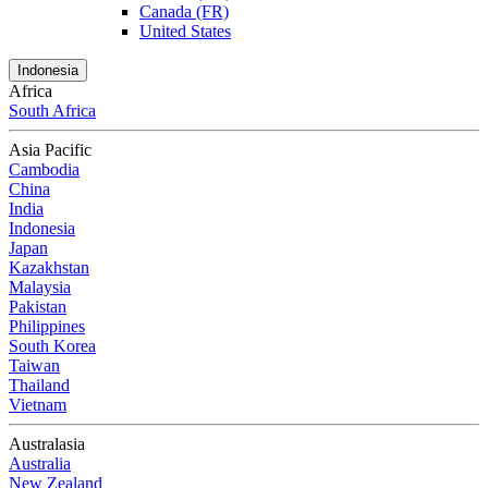
Canada (FR)
United States
Indonesia
Africa
South Africa
Asia Pacific
Cambodia
China
India
Indonesia
Japan
Kazakhstan
Malaysia
Pakistan
Philippines
South Korea
Taiwan
Thailand
Vietnam
Australasia
Australia
New Zealand