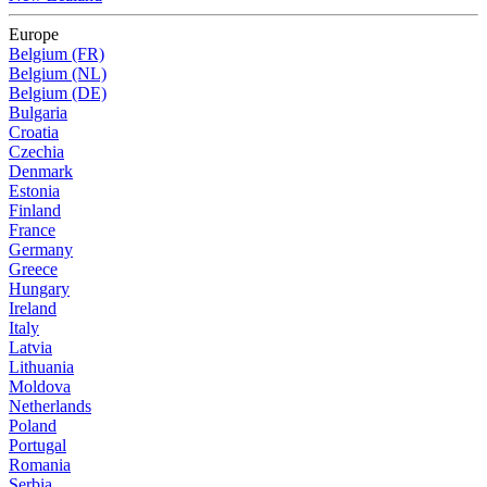
Europe
Belgium (FR)
Belgium (NL)
Belgium (DE)
Bulgaria
Croatia
Czechia
Denmark
Estonia
Finland
France
Germany
Greece
Hungary
Ireland
Italy
Latvia
Lithuania
Moldova
Netherlands
Poland
Portugal
Romania
Serbia