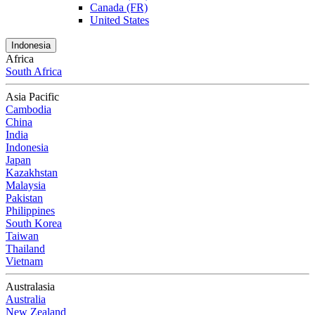
Canada (FR)
United States
Indonesia
Africa
South Africa
Asia Pacific
Cambodia
China
India
Indonesia
Japan
Kazakhstan
Malaysia
Pakistan
Philippines
South Korea
Taiwan
Thailand
Vietnam
Australasia
Australia
New Zealand