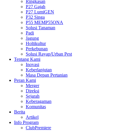
Ringkasan
P27 Gajah
P27 LumiGEN
P32 Singa
P55 MEMP55ONA
Solusi Tanaman
Padi
Jagung
Holtikultur
Perkebunan
Solusi Rayap/Urban Pest
Tentang Kami
Inovasi
Keberlanjutan
Masa Depan Pertanian
Peran Kami
Merger
Direksi
Sejarah
Keberagaman
Komunitas
Berita
Artikel
Info Program
ClubPremiere