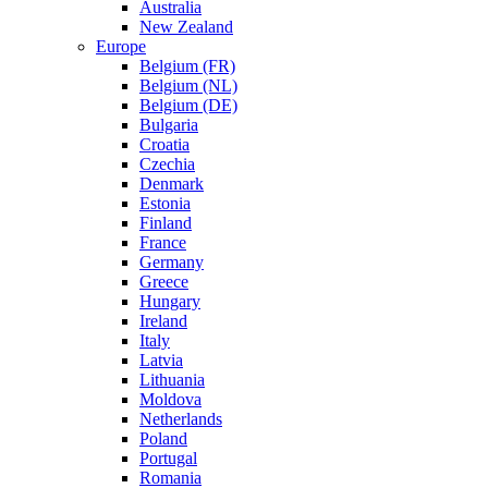
Australia
New Zealand
Europe
Belgium (FR)
Belgium (NL)
Belgium (DE)
Bulgaria
Croatia
Czechia
Denmark
Estonia
Finland
France
Germany
Greece
Hungary
Ireland
Italy
Latvia
Lithuania
Moldova
Netherlands
Poland
Portugal
Romania