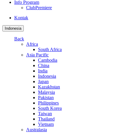
Info Program
ClubPremiere
Kontak
Indonesia
Back
Africa
South Africa
Asia Pacific
Cambodia
China
India
Indonesia
Japan
Kazakhstan
Malaysia
Pakistan
Philippines
South Korea
Taiwan
Thailand
Vietnam
Australasia