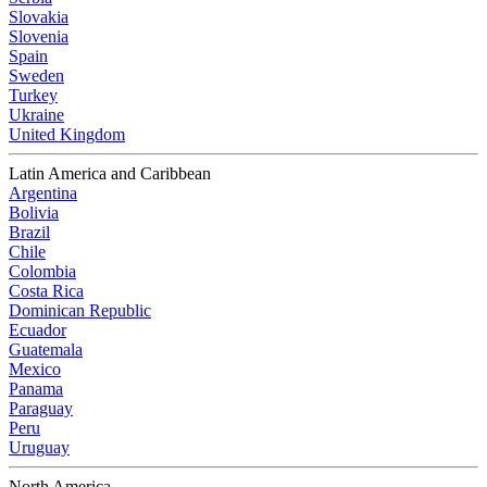
Slovakia
Slovenia
Spain
Sweden
Turkey
Ukraine
United Kingdom
Latin America and Caribbean
Argentina
Bolivia
Brazil
Chile
Colombia
Costa Rica
Dominican Republic
Ecuador
Guatemala
Mexico
Panama
Paraguay
Peru
Uruguay
North America