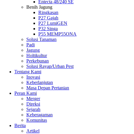
Entecta 48/240 SE
Benih Jagung
Ringkasan
P27 Gajah
P27 LumiGEN
P32 Singa
P55 MEMP55ONA
Solusi Tanaman
Padi
Jagung
Holtikultur
Perkebunan
Solusi Rayap/Urban Pest
Tentang Kami
Inovasi
Keberlanjutan
Masa Depan Pertanian
Peran Kami
Merger
Direksi
Sejarah
Keberagaman
Komunitas
Berita
Artikel