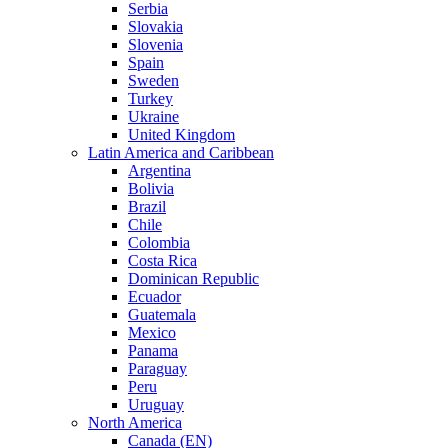
Serbia
Slovakia
Slovenia
Spain
Sweden
Turkey
Ukraine
United Kingdom
Latin America and Caribbean
Argentina
Bolivia
Brazil
Chile
Colombia
Costa Rica
Dominican Republic
Ecuador
Guatemala
Mexico
Panama
Paraguay
Peru
Uruguay
North America
Canada (EN)