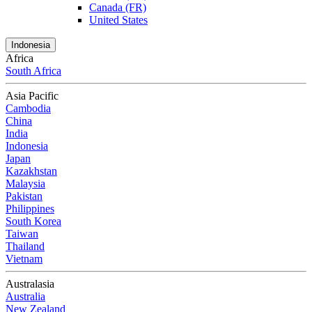
Canada (FR)
United States
Indonesia
Africa
South Africa
Asia Pacific
Cambodia
China
India
Indonesia
Japan
Kazakhstan
Malaysia
Pakistan
Philippines
South Korea
Taiwan
Thailand
Vietnam
Australasia
Australia
New Zealand