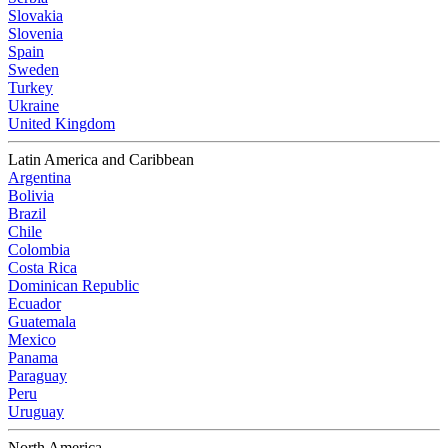
Slovakia
Slovenia
Spain
Sweden
Turkey
Ukraine
United Kingdom
Latin America and Caribbean
Argentina
Bolivia
Brazil
Chile
Colombia
Costa Rica
Dominican Republic
Ecuador
Guatemala
Mexico
Panama
Paraguay
Peru
Uruguay
North America