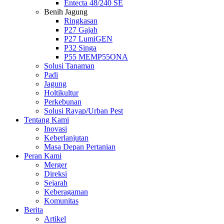
Entecta 48/240 SE
Benih Jagung
Ringkasan
P27 Gajah
P27 LumiGEN
P32 Singa
P55 MEMP55ONA
Solusi Tanaman
Padi
Jagung
Holtikultur
Perkebunan
Solusi Rayap/Urban Pest
Tentang Kami
Inovasi
Keberlanjutan
Masa Depan Pertanian
Peran Kami
Merger
Direksi
Sejarah
Keberagaman
Komunitas
Berita
Artikel