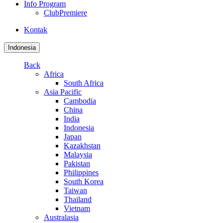
Info Program
ClubPremiere
Kontak
Indonesia
Back
Africa
South Africa
Asia Pacific
Cambodia
China
India
Indonesia
Japan
Kazakhstan
Malaysia
Pakistan
Philippines
South Korea
Taiwan
Thailand
Vietnam
Australasia