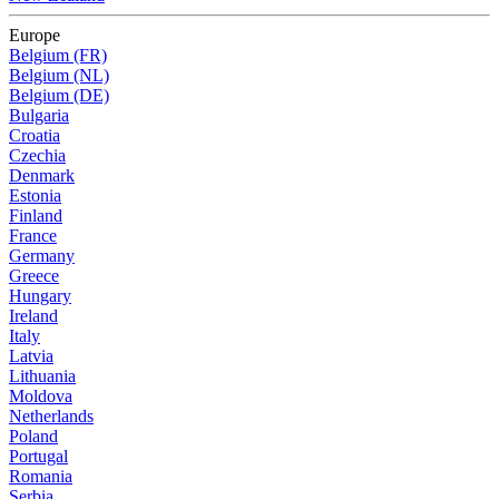
Europe
Belgium (FR)
Belgium (NL)
Belgium (DE)
Bulgaria
Croatia
Czechia
Denmark
Estonia
Finland
France
Germany
Greece
Hungary
Ireland
Italy
Latvia
Lithuania
Moldova
Netherlands
Poland
Portugal
Romania
Serbia