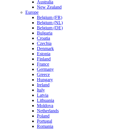
Australia
New Zealand
Europe
Belgium (FR)
Belgium (NL)
Belgium (DE)
Bulgaria
Croatia
Czechia
Denmark
Estonia
Finland
France
Germany
Greece
Hungary
Ireland
Italy
Latvia
Lithuania
Moldova
Netherlands
Poland
Portugal
Romania