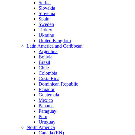
Serbia
Slovakia
Slovenia
Spain
Sweden
Turkey
Ukraine
United Kingdom
Latin America and Caribbean
Argentina
Bolivia
Brazil
Chile
Colombia
Costa Rica
Dominican Republic
Ecuador
Guatemala
Mexico
Panama
Paraguay
Peru
Uruguay
North America
Canada (EN)