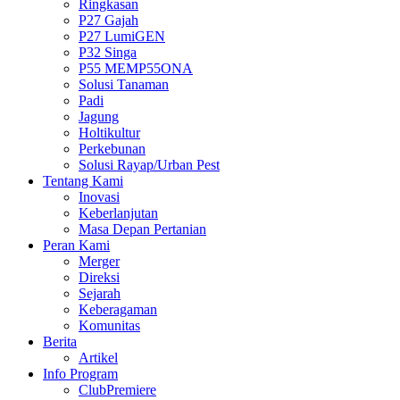
Ringkasan
P27 Gajah
P27 LumiGEN
P32 Singa
P55 MEMP55ONA
Solusi Tanaman
Padi
Jagung
Holtikultur
Perkebunan
Solusi Rayap/Urban Pest
Tentang Kami
Inovasi
Keberlanjutan
Masa Depan Pertanian
Peran Kami
Merger
Direksi
Sejarah
Keberagaman
Komunitas
Berita
Artikel
Info Program
ClubPremiere