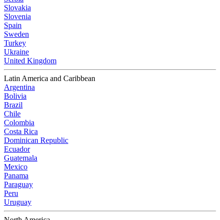
Slovakia
Slovenia
Spain
Sweden
Turkey
Ukraine
United Kingdom
Latin America and Caribbean
Argentina
Bolivia
Brazil
Chile
Colombia
Costa Rica
Dominican Republic
Ecuador
Guatemala
Mexico
Panama
Paraguay
Peru
Uruguay
North America