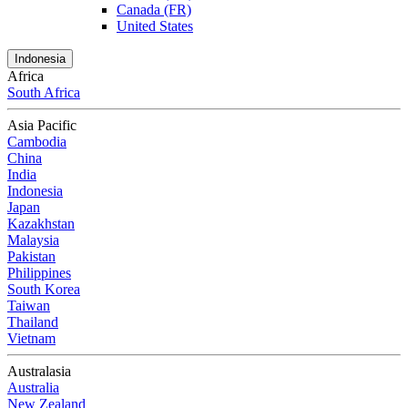
Canada (FR)
United States
Indonesia
Africa
South Africa
Asia Pacific
Cambodia
China
India
Indonesia
Japan
Kazakhstan
Malaysia
Pakistan
Philippines
South Korea
Taiwan
Thailand
Vietnam
Australasia
Australia
New Zealand