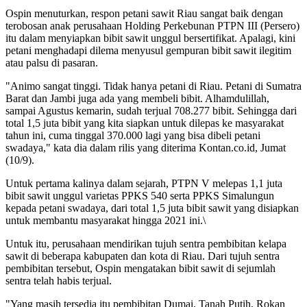
Ospin menuturkan, respon petani sawit Riau sangat baik dengan
terobosan anak perusahaan Holding Perkebunan PTPN III (Persero)
itu dalam menyiapkan bibit sawit unggul bersertifikat. Apalagi, kini
petani menghadapi dilema menyusul gempuran bibit sawit ilegitim
atau palsu di pasaran.
"Animo sangat tinggi. Tidak hanya petani di Riau. Petani di Sumatra
Barat dan Jambi juga ada yang membeli bibit. Alhamdulillah,
sampai Agustus kemarin, sudah terjual 708.277 bibit. Sehingga dari
total 1,5 juta bibit yang kita siapkan untuk dilepas ke masyarakat
tahun ini, cuma tinggal 370.000 lagi yang bisa dibeli petani
swadaya," kata dia dalam rilis yang diterima Kontan.co.id, Jumat
(10/9).
Untuk pertama kalinya dalam sejarah, PTPN V melepas 1,1 juta
bibit sawit unggul varietas PPKS 540 serta PPKS Simalungun
kepada petani swadaya, dari total 1,5 juta bibit sawit yang disiapkan
untuk membantu masyarakat hingga 2021 ini.\
Untuk itu, perusahaan mendirikan tujuh sentra pembibitan kelapa
sawit di beberapa kabupaten dan kota di Riau. Dari tujuh sentra
pembibitan tersebut, Ospin mengatakan bibit sawit di sejumlah
sentra telah habis terjual.
"Yang masih tersedia itu pembibitan Dumai, Tanah Putih, Rokan