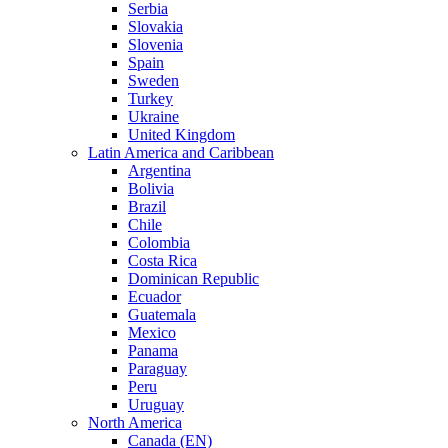
Serbia
Slovakia
Slovenia
Spain
Sweden
Turkey
Ukraine
United Kingdom
Latin America and Caribbean
Argentina
Bolivia
Brazil
Chile
Colombia
Costa Rica
Dominican Republic
Ecuador
Guatemala
Mexico
Panama
Paraguay
Peru
Uruguay
North America
Canada (EN)