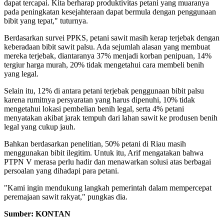
dapat tercapai. Kita berharap produktivitas petani yang muaranya
pada peningkatan kesejahteraan dapat bermula dengan penggunaan
bibit yang tepat," tuturnya.
Berdasarkan survei PPKS, petani sawit masih kerap terjebak dengan
keberadaan bibit sawit palsu. Ada sejumlah alasan yang membuat
mereka terjebak, diantaranya 37% menjadi korban penipuan, 14%
tergiur harga murah, 20% tidak mengetahui cara membeli benih
yang legal.
Selain itu, 12% di antara petani terjebak penggunaan bibit palsu
karena rumitnya persyaratan yang harus dipenuhi, 10% tidak
mengetahui lokasi pembelian benih legal, serta 4% petani
menyatakan akibat jarak tempuh dari lahan sawit ke produsen benih
legal yang cukup jauh.
Bahkan berdasarkan penelitian, 50% petani di Riau masih
menggunakan bibit ilegitim. Untuk itu, Arif mengatakan bahwa
PTPN V merasa perlu hadir dan menawarkan solusi atas berbagai
persoalan yang dihadapi para petani.
"Kami ingin mendukung langkah pemerintah dalam mempercepat
peremajaan sawit rakyat," pungkas dia.
Sumber: KONTAN