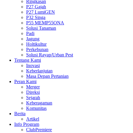
Ringkasan
P27 Gajah
P27 LumiGEN
P32 Singa
P55 MEMP55ONA
Solusi Tanaman
Padi
Jagung
Holtikultur
Perkebunan
Solusi Rayap/Urban Pest
Tentang Kami
Inovasi
Keberlanjutan
Masa Depan Pertanian
Peran Kami
Merger
Direksi
Sejarah
Keberagaman
Komunitas
Berita
Artikel
Info Program
ClubPremiere