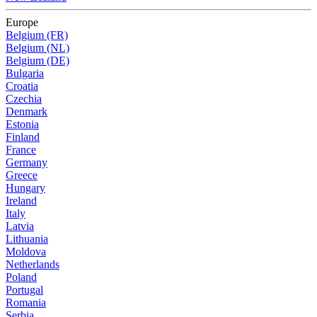
Europe
Belgium (FR)
Belgium (NL)
Belgium (DE)
Bulgaria
Croatia
Czechia
Denmark
Estonia
Finland
France
Germany
Greece
Hungary
Ireland
Italy
Latvia
Lithuania
Moldova
Netherlands
Poland
Portugal
Romania
Serbia