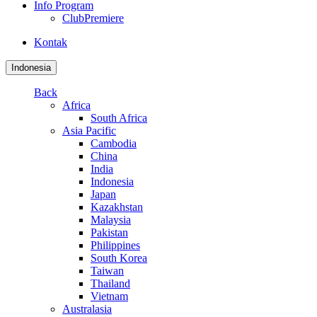
Info Program
ClubPremiere
Kontak
Indonesia
Back
Africa
South Africa
Asia Pacific
Cambodia
China
India
Indonesia
Japan
Kazakhstan
Malaysia
Pakistan
Philippines
South Korea
Taiwan
Thailand
Vietnam
Australasia