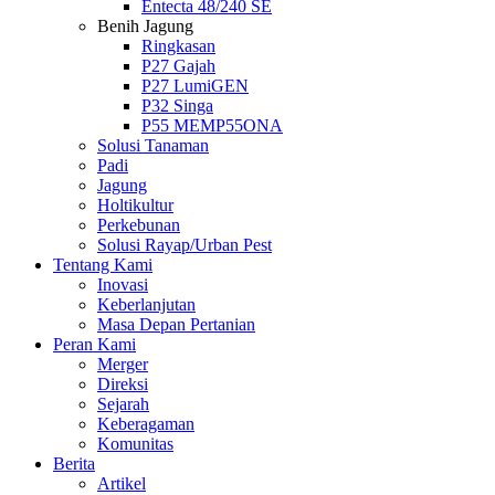
Entecta 48/240 SE
Benih Jagung
Ringkasan
P27 Gajah
P27 LumiGEN
P32 Singa
P55 MEMP55ONA
Solusi Tanaman
Padi
Jagung
Holtikultur
Perkebunan
Solusi Rayap/Urban Pest
Tentang Kami
Inovasi
Keberlanjutan
Masa Depan Pertanian
Peran Kami
Merger
Direksi
Sejarah
Keberagaman
Komunitas
Berita
Artikel