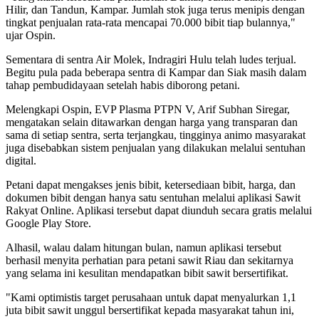
Hilir, dan Tandun, Kampar. Jumlah stok juga terus menipis dengan
tingkat penjualan rata-rata mencapai 70.000 bibit tiap bulannya,"
ujar Ospin.
Sementara di sentra Air Molek, Indragiri Hulu telah ludes terjual.
Begitu pula pada beberapa sentra di Kampar dan Siak masih dalam
tahap pembudidayaan setelah habis diborong petani.
Melengkapi Ospin, EVP Plasma PTPN V, Arif Subhan Siregar,
mengatakan selain ditawarkan dengan harga yang transparan dan
sama di setiap sentra, serta terjangkau, tingginya animo masyarakat
juga disebabkan sistem penjualan yang dilakukan melalui sentuhan
digital.
Petani dapat mengakses jenis bibit, ketersediaan bibit, harga, dan
dokumen bibit dengan hanya satu sentuhan melalui aplikasi Sawit
Rakyat Online. Aplikasi tersebut dapat diunduh secara gratis melalui
Google Play Store.
Alhasil, walau dalam hitungan bulan, namun aplikasi tersebut
berhasil menyita perhatian para petani sawit Riau dan sekitarnya
yang selama ini kesulitan mendapatkan bibit sawit bersertifikat.
"Kami optimistis target perusahaan untuk dapat menyalurkan 1,1
juta bibit sawit unggul bersertifikat kepada masyarakat tahun ini,