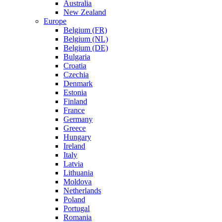
Australia
New Zealand
Europe
Belgium (FR)
Belgium (NL)
Belgium (DE)
Bulgaria
Croatia
Czechia
Denmark
Estonia
Finland
France
Germany
Greece
Hungary
Ireland
Italy
Latvia
Lithuania
Moldova
Netherlands
Poland
Portugal
Romania