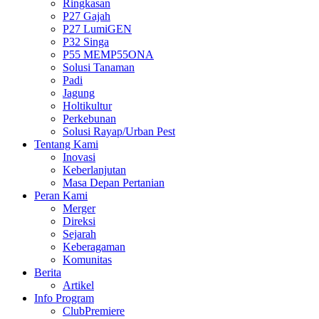
Ringkasan
P27 Gajah
P27 LumiGEN
P32 Singa
P55 MEMP55ONA
Solusi Tanaman
Padi
Jagung
Holtikultur
Perkebunan
Solusi Rayap/Urban Pest
Tentang Kami
Inovasi
Keberlanjutan
Masa Depan Pertanian
Peran Kami
Merger
Direksi
Sejarah
Keberagaman
Komunitas
Berita
Artikel
Info Program
ClubPremiere