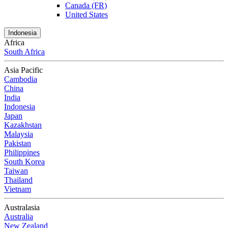
Canada (FR)
United States
Indonesia
Africa
South Africa
Asia Pacific
Cambodia
China
India
Indonesia
Japan
Kazakhstan
Malaysia
Pakistan
Philippines
South Korea
Taiwan
Thailand
Vietnam
Australasia
Australia
New Zealand