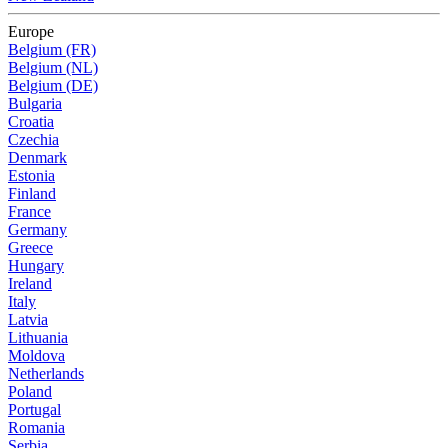
Europe
Belgium (FR)
Belgium (NL)
Belgium (DE)
Bulgaria
Croatia
Czechia
Denmark
Estonia
Finland
France
Germany
Greece
Hungary
Ireland
Italy
Latvia
Lithuania
Moldova
Netherlands
Poland
Portugal
Romania
Serbia