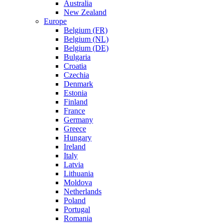
Australia
New Zealand
Europe
Belgium (FR)
Belgium (NL)
Belgium (DE)
Bulgaria
Croatia
Czechia
Denmark
Estonia
Finland
France
Germany
Greece
Hungary
Ireland
Italy
Latvia
Lithuania
Moldova
Netherlands
Poland
Portugal
Romania