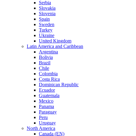
Serbia
Slovakia
Slovenia
Spain
Sweden
Turkey
Ukraine
United Kingdom
Latin America and Caribbean
Argentina
Bolivia
Brazil
Chile
Colombia
Costa Rica
Dominican Republic
Ecuador
Guatemala
Mexico
Panama
Paraguay
Peru
Uruguay
North America
Canada (EN)