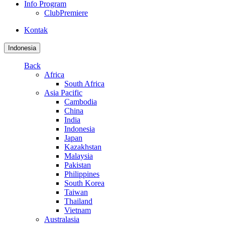
Info Program
ClubPremiere
Kontak
Indonesia
Back
Africa
South Africa
Asia Pacific
Cambodia
China
India
Indonesia
Japan
Kazakhstan
Malaysia
Pakistan
Philippines
South Korea
Taiwan
Thailand
Vietnam
Australasia