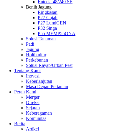
Entecta 48/240 SE
Benih Jagung
Ringkasan
P27 Gajah
P27 LumiGEN
P32 Singa
P55 MEMP55ONA
Solusi Tanaman
Padi
Jagung
Holtikultur
Perkebunan
Solusi Rayap/Urban Pest
Tentang Kami
Inovasi
Keberlanjutan
Masa Depan Pertanian
Peran Kami
Merger
Direksi
Sejarah
Keberagaman
Komunitas
Berita
Artikel