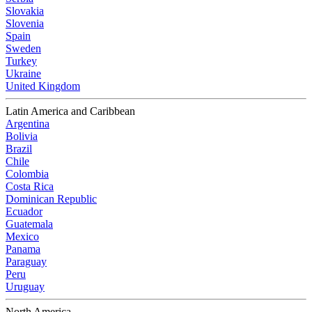
Slovakia
Slovenia
Spain
Sweden
Turkey
Ukraine
United Kingdom
Latin America and Caribbean
Argentina
Bolivia
Brazil
Chile
Colombia
Costa Rica
Dominican Republic
Ecuador
Guatemala
Mexico
Panama
Paraguay
Peru
Uruguay
North America