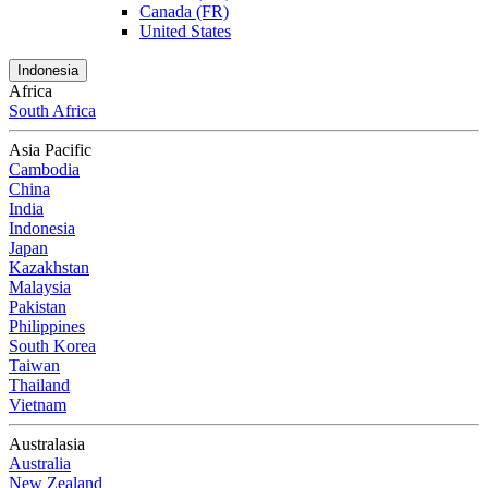
Canada (FR)
United States
Indonesia
Africa
South Africa
Asia Pacific
Cambodia
China
India
Indonesia
Japan
Kazakhstan
Malaysia
Pakistan
Philippines
South Korea
Taiwan
Thailand
Vietnam
Australasia
Australia
New Zealand