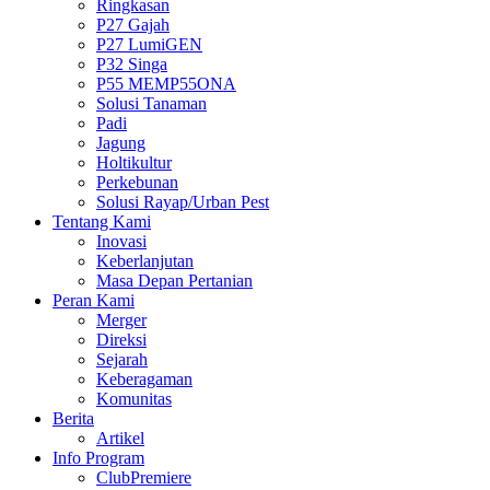
Ringkasan
P27 Gajah
P27 LumiGEN
P32 Singa
P55 MEMP55ONA
Solusi Tanaman
Padi
Jagung
Holtikultur
Perkebunan
Solusi Rayap/Urban Pest
Tentang Kami
Inovasi
Keberlanjutan
Masa Depan Pertanian
Peran Kami
Merger
Direksi
Sejarah
Keberagaman
Komunitas
Berita
Artikel
Info Program
ClubPremiere