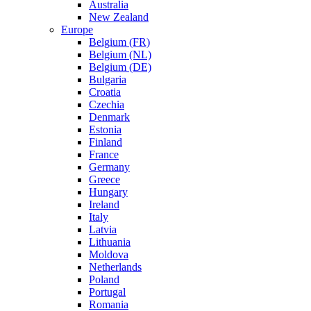
Australia
New Zealand
Europe
Belgium (FR)
Belgium (NL)
Belgium (DE)
Bulgaria
Croatia
Czechia
Denmark
Estonia
Finland
France
Germany
Greece
Hungary
Ireland
Italy
Latvia
Lithuania
Moldova
Netherlands
Poland
Portugal
Romania