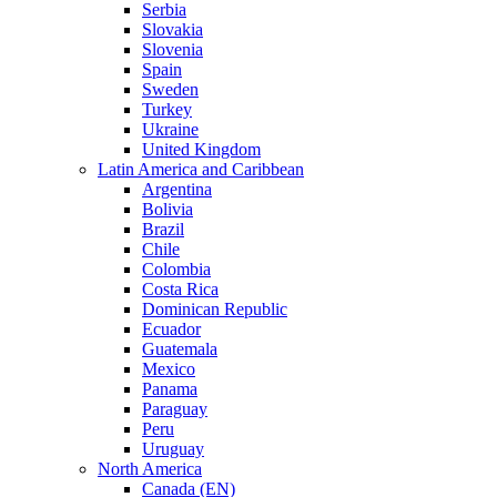
Serbia
Slovakia
Slovenia
Spain
Sweden
Turkey
Ukraine
United Kingdom
Latin America and Caribbean
Argentina
Bolivia
Brazil
Chile
Colombia
Costa Rica
Dominican Republic
Ecuador
Guatemala
Mexico
Panama
Paraguay
Peru
Uruguay
North America
Canada (EN)