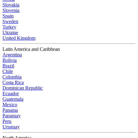
Slovakia
Slovenia
Spain
Sweden
Turkey
Ukraine
United Kingdom
Latin America and Caribbean
Argentina
Bolivia
Brazil
Chile
Colombia
Costa Rica
Dominican Republic
Ecuador
Guatemala
Mexico
Panama
Paraguay
Peru
Uruguay
North America