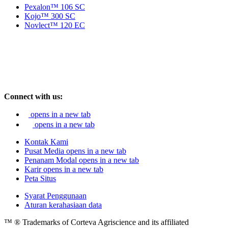
Pexalon™ 106 SC
Kojo™ 300 SC
Novlect™ 120 EC
Connect with us:
opens in a new tab
opens in a new tab
Kontak Kami
Pusat Media
opens in a new tab
Penanam Modal
opens in a new tab
Karir
opens in a new tab
Peta Situs
Syarat Penggunaan
Aturan kerahasiaan data
™ ® Trademarks of Corteva Agriscience and its affiliated