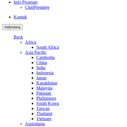
Info Program
ClubPremiere
Kontak
Indonesia
Back
Africa
South Africa
Asia Pacific
Cambodia
China
India
Indonesia
Japan
Kazakhstan
Malaysia
Pakistan
Philippines
South Korea
Taiwan
Thailand
Vietnam
Australasia