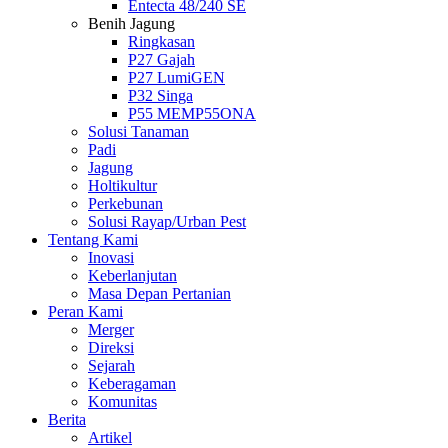
Entecta 48/240 SE
Benih Jagung
Ringkasan
P27 Gajah
P27 LumiGEN
P32 Singa
P55 MEMP55ONA
Solusi Tanaman
Padi
Jagung
Holtikultur
Perkebunan
Solusi Rayap/Urban Pest
Tentang Kami
Inovasi
Keberlanjutan
Masa Depan Pertanian
Peran Kami
Merger
Direksi
Sejarah
Keberagaman
Komunitas
Berita
Artikel