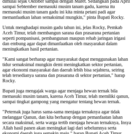
dimulai sejak Oktober sampai dengan Maret. Sedangkan pada April
sampai Sebtember memasuki musim tanam gadu, karena itu
memasuki musim tanam gadu ini kita minta petani padi agar
memanfaatkan lahan semaksimal mungkin," pinta Bupati Rocky.
Untuk menghadapi musim gadu tahun ini, jelas Rocky, Pemkab
Aceh Timur, telah membangun sarana dan prasarana pertanian
seperti pompanisasi, pembangunan maupun rehab jaringan irigasi
dan embung agar dapat dimanfaatkan oleh masyarakat dalam
meningkatkan hasil pertanian.
"Kami sangat berharap agar masyarakat dapat menggunakan lahan
tidur semaksimal mungkin demi meningkatkan sektor pertanian,
agar ekonomi masyarakat dan daerah lebih bisa sejahtera, seiring
telah tersedianya sarana dan prasarana di sektor pertanian," harap
Rocky.
Bupati juga mengajak warga agar menjaga hewan ternak bila
memasuki musim tanam, karena Aceh Timur, telah memiliki qanun,
sampai tingkat gampong yang mengatur tentang hewan ternak.
"Peternak juga harus sama-sama menjaga ternaknya agar tidak
melanggar Qanun, dan kita berharap dengan pemanfaatan lahan
secara maksimal, serta warga tertib menjaga hewan ternaknya, Insya
Allah hasil panen akan meningkat lagi dari sebelumnya serta
ekonomi daerah juga semakin maju," harap Bupati Aceh Timur