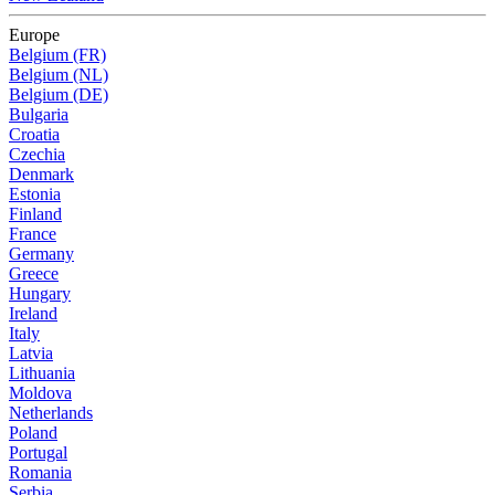
Europe
Belgium (FR)
Belgium (NL)
Belgium (DE)
Bulgaria
Croatia
Czechia
Denmark
Estonia
Finland
France
Germany
Greece
Hungary
Ireland
Italy
Latvia
Lithuania
Moldova
Netherlands
Poland
Portugal
Romania
Serbia