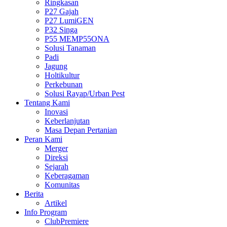
Ringkasan
P27 Gajah
P27 LumiGEN
P32 Singa
P55 MEMP55ONA
Solusi Tanaman
Padi
Jagung
Holtikultur
Perkebunan
Solusi Rayap/Urban Pest
Tentang Kami
Inovasi
Keberlanjutan
Masa Depan Pertanian
Peran Kami
Merger
Direksi
Sejarah
Keberagaman
Komunitas
Berita
Artikel
Info Program
ClubPremiere