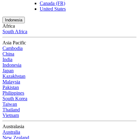
Canada (FR)
United States
Indonesia
Africa
South Africa
Asia Pacific
Cambodia
China
India
Indonesia
Japan
Kazakhstan
Malaysia
Pakistan
Philippines
South Korea
Taiwan
Thailand
Vietnam
Australasia
Australia
New Zealand