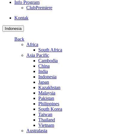
Info Program
ClubPremiere
Kontak
Indonesia
Back
Africa
South Africa
Asia Pacific
Cambodia
China
India
Indonesia
Japan
Kazakhstan
Malaysia
Pakistan
Philippines
South Korea
Taiwan
Thailand
Vietnam
Australasia