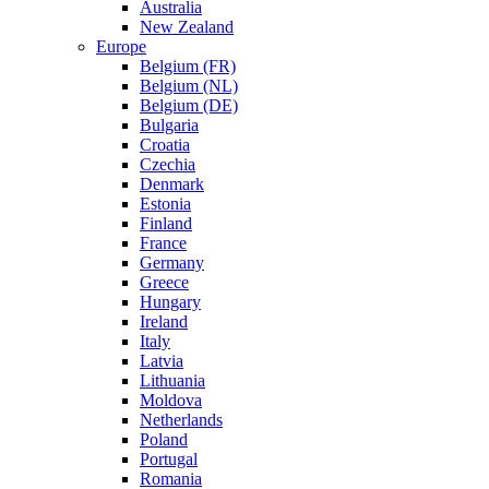
Australia
New Zealand
Europe
Belgium (FR)
Belgium (NL)
Belgium (DE)
Bulgaria
Croatia
Czechia
Denmark
Estonia
Finland
France
Germany
Greece
Hungary
Ireland
Italy
Latvia
Lithuania
Moldova
Netherlands
Poland
Portugal
Romania