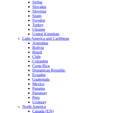
Serbia
Slovakia
Slovenia
Spain
Sweden
Turkey
Ukraine
United Kingdom
Latin America and Caribbean
Argentina
Bolivia
Brazil
Chile
Colombia
Costa Rica
Dominican Republic
Ecuador
Guatemala
Mexico
Panama
Paraguay
Peru
Uruguay
North America
Canada (EN)