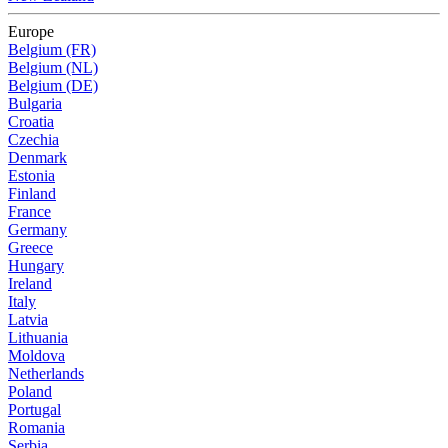
Europe
Belgium (FR)
Belgium (NL)
Belgium (DE)
Bulgaria
Croatia
Czechia
Denmark
Estonia
Finland
France
Germany
Greece
Hungary
Ireland
Italy
Latvia
Lithuania
Moldova
Netherlands
Poland
Portugal
Romania
Serbia