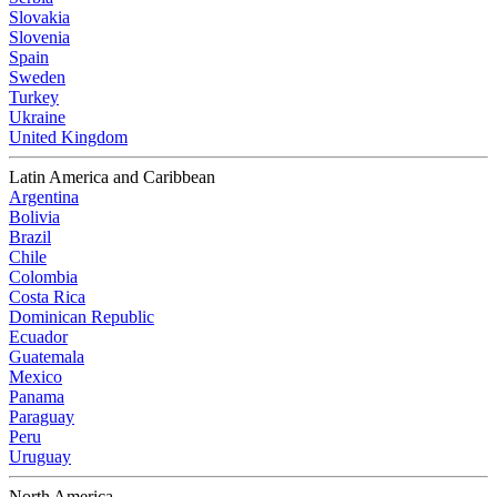
Slovakia
Slovenia
Spain
Sweden
Turkey
Ukraine
United Kingdom
Latin America and Caribbean
Argentina
Bolivia
Brazil
Chile
Colombia
Costa Rica
Dominican Republic
Ecuador
Guatemala
Mexico
Panama
Paraguay
Peru
Uruguay
North America