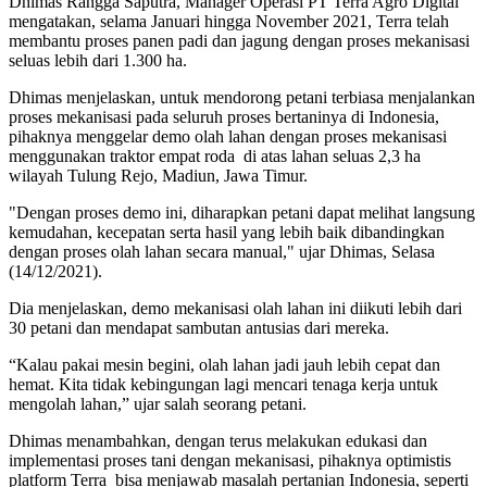
Dhimas Rangga Saputra, Manager Operasi PT Terra Agro Digital
mengatakan, selama Januari hingga November 2021, Terra telah
membantu proses panen padi dan jagung dengan proses mekanisasi
seluas lebih dari 1.300 ha.
Dhimas menjelaskan, untuk mendorong petani terbiasa menjalankan
proses mekanisasi pada seluruh proses bertaninya di Indonesia,
pihaknya menggelar demo olah lahan dengan proses mekanisasi
menggunakan traktor empat roda di atas lahan seluas 2,3 ha
wilayah Tulung Rejo, Madiun, Jawa Timur.
"Dengan proses demo ini, diharapkan petani dapat melihat langsung
kemudahan, kecepatan serta hasil yang lebih baik dibandingkan
dengan proses olah lahan secara manual," ujar Dhimas, Selasa
(14/12/2021).
Dia menjelaskan, demo mekanisasi olah lahan ini diikuti lebih dari
30 petani dan mendapat sambutan antusias dari mereka.
“Kalau pakai mesin begini, olah lahan jadi jauh lebih cepat dan
hemat. Kita tidak kebingungan lagi mencari tenaga kerja untuk
mengolah lahan,” ujar salah seorang petani.
Dhimas menambahkan, dengan terus melakukan edukasi dan
implementasi proses tani dengan mekanisasi, pihaknya optimistis
platform Terra bisa menjawab masalah pertanian Indonesia, seperti