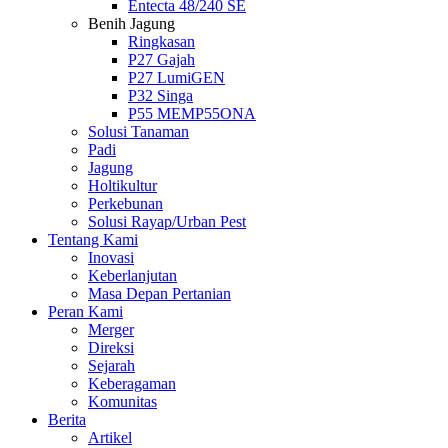
Entecta 48/240 SE
Benih Jagung
Ringkasan
P27 Gajah
P27 LumiGEN
P32 Singa
P55 MEMP55ONA
Solusi Tanaman
Padi
Jagung
Holtikultur
Perkebunan
Solusi Rayap/Urban Pest
Tentang Kami
Inovasi
Keberlanjutan
Masa Depan Pertanian
Peran Kami
Merger
Direksi
Sejarah
Keberagaman
Komunitas
Berita
Artikel