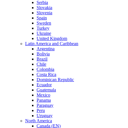
Serbia
Slovakia
Slovenia
Spain
Sweden
Turkey
Ukraine
United Kingdom
Latin America and Caribbean
Argentina
Bolivia
Brazil
Chile
Colombia
Costa Rica
Dominican Republic
Ecuador
Guatemala
Mexico
Panama
Paraguay
Peru
Uruguay
North America
Canada (EN)