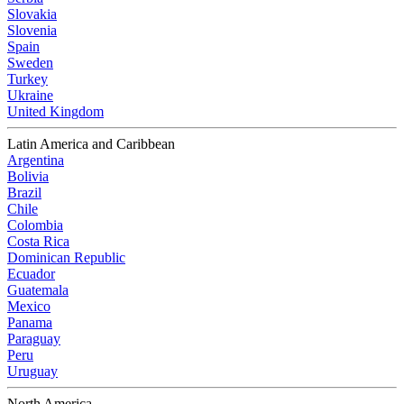
Slovakia
Slovenia
Spain
Sweden
Turkey
Ukraine
United Kingdom
Latin America and Caribbean
Argentina
Bolivia
Brazil
Chile
Colombia
Costa Rica
Dominican Republic
Ecuador
Guatemala
Mexico
Panama
Paraguay
Peru
Uruguay
North America