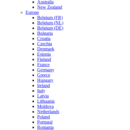
Australia
New Zealand
Europe
Belgium (FR)
Belgium (NL)
Belgium (DE)
Bulgaria
Croatia
Czechia
Denmark
Estonia
Finland
France
Germany
Greece
Hungary
Ireland
Italy
Latvia
Lithuania
Moldova
Netherlands
Poland
Portugal
Romania