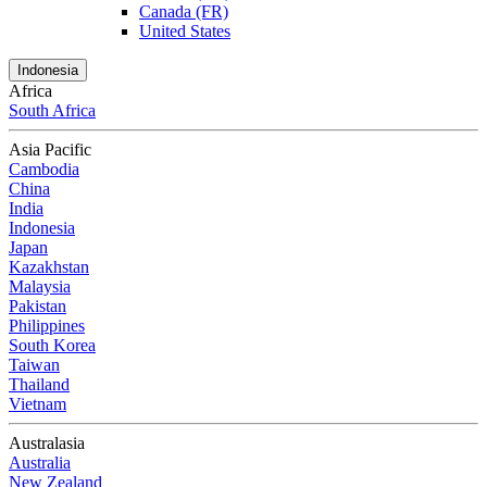
Canada (FR)
United States
Indonesia
Africa
South Africa
Asia Pacific
Cambodia
China
India
Indonesia
Japan
Kazakhstan
Malaysia
Pakistan
Philippines
South Korea
Taiwan
Thailand
Vietnam
Australasia
Australia
New Zealand