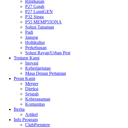
Ringkasan
P27 Gajah
P27 LumiGEN
P32 Singa
P55 MEMP55ONA
Solusi Tanaman
Padi
Jagung
Holtikultur
Perkebunan
Solusi Rayap/Urban Pest
Tentang Kami
Inovasi
Keberlanjutan
Masa Depan Pertanian
Peran Kami
Merger
Direksi
Sejarah
Keberagaman
Komunitas
Berita
Artikel
Info Program
ClubPremiere