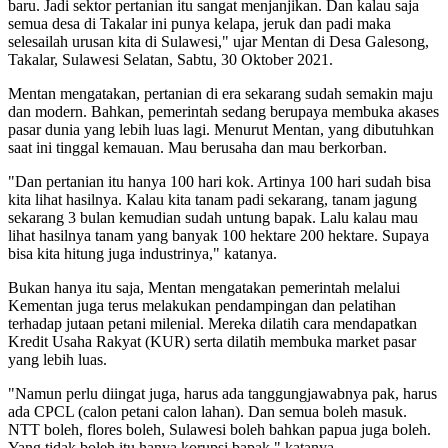
baru. Jadi sektor pertanian itu sangat menjanjikan. Dan kalau saja
semua desa di Takalar ini punya kelapa, jeruk dan padi maka
selesailah urusan kita di Sulawesi," ujar Mentan di Desa Galesong,
Takalar, Sulawesi Selatan, Sabtu, 30 Oktober 2021.
Mentan mengatakan, pertanian di era sekarang sudah semakin maju
dan modern. Bahkan, pemerintah sedang berupaya membuka akases
pasar dunia yang lebih luas lagi. Menurut Mentan, yang dibutuhkan
saat ini tinggal kemauan. Mau berusaha dan mau berkorban.
"Dan pertanian itu hanya 100 hari kok. Artinya 100 hari sudah bisa
kita lihat hasilnya. Kalau kita tanam padi sekarang, tanam jagung
sekarang 3 bulan kemudian sudah untung bapak. Lalu kalau mau
lihat hasilnya tanam yang banyak 100 hektare 200 hektare. Supaya
bisa kita hitung juga industrinya," katanya.
Bukan hanya itu saja, Mentan mengatakan pemerintah melalui
Kementan juga terus melakukan pendampingan dan pelatihan
terhadap jutaan petani milenial. Mereka dilatih cara mendapatkan
Kredit Usaha Rakyat (KUR) serta dilatih membuka market pasar
yang lebih luas.
"Namun perlu diingat juga, harus ada tanggungjawabnya pak, harus
ada CPCL (calon petani calon lahan). Dan semua boleh masuk.
NTT boleh, flores boleh, Sulawesi boleh bahkan papua juga boleh.
Yang tidak boleh itu hanya korupsi bapak," katanya.