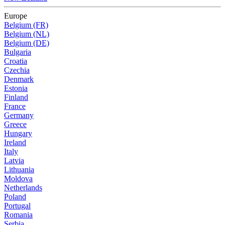
Europe
Belgium (FR)
Belgium (NL)
Belgium (DE)
Bulgaria
Croatia
Czechia
Denmark
Estonia
Finland
France
Germany
Greece
Hungary
Ireland
Italy
Latvia
Lithuania
Moldova
Netherlands
Poland
Portugal
Romania
Serbia