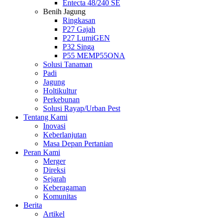
Entecta 48/240 SE
Benih Jagung
Ringkasan
P27 Gajah
P27 LumiGEN
P32 Singa
P55 MEMP55ONA
Solusi Tanaman
Padi
Jagung
Holtikultur
Perkebunan
Solusi Rayap/Urban Pest
Tentang Kami
Inovasi
Keberlanjutan
Masa Depan Pertanian
Peran Kami
Merger
Direksi
Sejarah
Keberagaman
Komunitas
Berita
Artikel