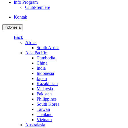
Info Program
ClubPremiere
Kontak
Indonesia
Back
Africa
South Africa
Asia Pacific
Cambodia
China
India
Indonesia
Japan
Kazakhstan
Malaysia
Pakistan
Philippines
South Korea
Taiwan
Thailand
Vietnam
Australasia