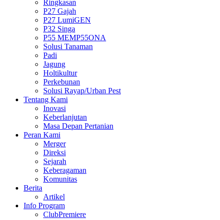
Ringkasan
P27 Gajah
P27 LumiGEN
P32 Singa
P55 MEMP55ONA
Solusi Tanaman
Padi
Jagung
Holtikultur
Perkebunan
Solusi Rayap/Urban Pest
Tentang Kami
Inovasi
Keberlanjutan
Masa Depan Pertanian
Peran Kami
Merger
Direksi
Sejarah
Keberagaman
Komunitas
Berita
Artikel
Info Program
ClubPremiere