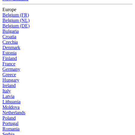
Europe
Belgium (FR)
Belgium (NL)
Belgium (DE)
Bulgaria
Croatia
Czechia
Denmark
Estonia
Finland
France
Germany
Greece
Hungary
Ireland
Italy
Latvia
Lithuania
Moldova
Netherlands
Poland
Portugal
Romania
Serbia