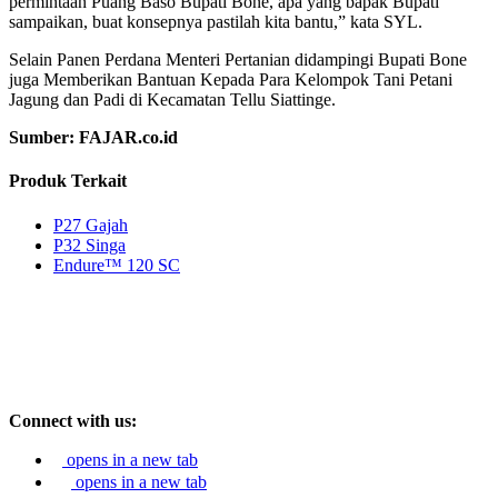
permintaan Puang Baso Bupati Bone, apa yang bapak Bupati
sampaikan, buat konsepnya pastilah kita bantu,” kata SYL.
Selain Panen Perdana Menteri Pertanian didampingi Bupati Bone
juga Memberikan Bantuan Kepada Para Kelompok Tani Petani
Jagung dan Padi di Kecamatan Tellu Siattinge.
Sumber: FAJAR.co.id
Produk Terkait
P27 Gajah
P32 Singa
Endure™ 120 SC
Connect with us:
opens in a new tab
opens in a new tab