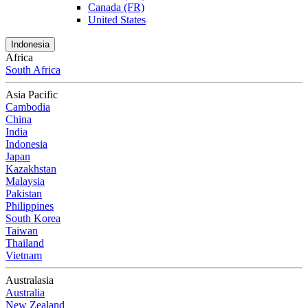
Canada (FR)
United States
Indonesia
Africa
South Africa
Asia Pacific
Cambodia
China
India
Indonesia
Japan
Kazakhstan
Malaysia
Pakistan
Philippines
South Korea
Taiwan
Thailand
Vietnam
Australasia
Australia
New Zealand