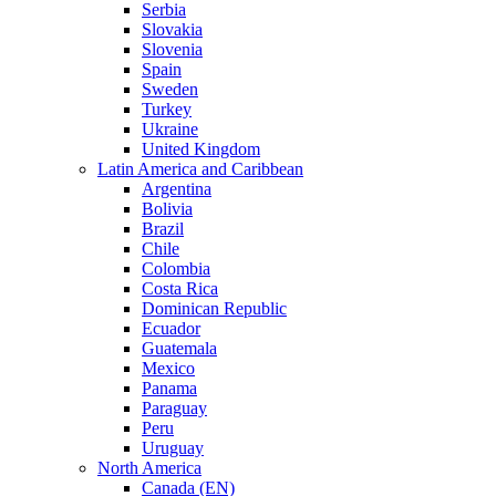
Serbia
Slovakia
Slovenia
Spain
Sweden
Turkey
Ukraine
United Kingdom
Latin America and Caribbean
Argentina
Bolivia
Brazil
Chile
Colombia
Costa Rica
Dominican Republic
Ecuador
Guatemala
Mexico
Panama
Paraguay
Peru
Uruguay
North America
Canada (EN)