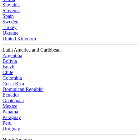
Slovakia
Slovenia
Spain
Sweden
Turkey
Ukraine
United Kingdom
Latin America and Caribbean
Argentina
Bolivia
Brazil
Chile
Colombia
Costa Rica
Dominican Republic
Ecuador
Guatemala
Mexico
Panama
Paraguay
Peru
Uruguay
North America