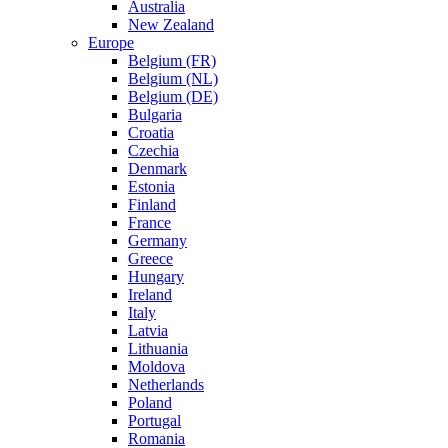
Australia
New Zealand
Europe
Belgium (FR)
Belgium (NL)
Belgium (DE)
Bulgaria
Croatia
Czechia
Denmark
Estonia
Finland
France
Germany
Greece
Hungary
Ireland
Italy
Latvia
Lithuania
Moldova
Netherlands
Poland
Portugal
Romania