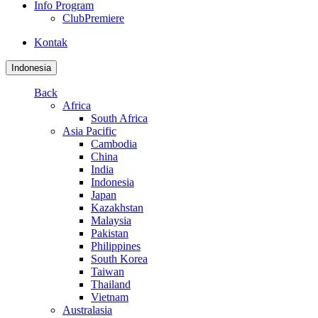
Info Program
ClubPremiere
Kontak
Indonesia
Back
Africa
South Africa
Asia Pacific
Cambodia
China
India
Indonesia
Japan
Kazakhstan
Malaysia
Pakistan
Philippines
South Korea
Taiwan
Thailand
Vietnam
Australasia