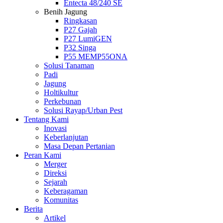
Entecta 48/240 SE
Benih Jagung
Ringkasan
P27 Gajah
P27 LumiGEN
P32 Singa
P55 MEMP55ONA
Solusi Tanaman
Padi
Jagung
Holtikultur
Perkebunan
Solusi Rayap/Urban Pest
Tentang Kami
Inovasi
Keberlanjutan
Masa Depan Pertanian
Peran Kami
Merger
Direksi
Sejarah
Keberagaman
Komunitas
Berita
Artikel