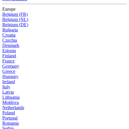
Europe
Belgium (FR)
Belgium (NL)
Belgium (DE)
Bulgaria
Croatia
Czechia
Denmark
Estonia
Finland
France
Germany
Greece
Hungary
Ireland
Italy
Latvia
Lithuania
Moldova
Netherlands
Poland
Portugal
Romania
Serbia