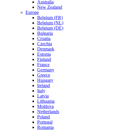
Australia
New Zealand
Europe
Belgium (FR)
Belgium (NL)
Belgium (DE)
Bulgaria
Croatia
Czechia
Denmark
Estonia
Finland
France
Germany
Greece
Hungary
Ireland
Italy
Latvia
Lithuania
Moldova
Netherlands
Poland
Portugal
Romania