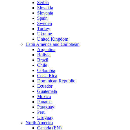
Serbia
Slovakia
Slovenia
Spain
Sweden
Turkey
Ukraine
United Kingdom
Latin America and Caribbean
Argentina
Bolivia
Brazil
Chile
Colombia
Costa Rica
Dominican Republic
Ecuador
Guatemala
Mexico
Panama
Paraguay
Peru
Uruguay
North America
Canada (EN)