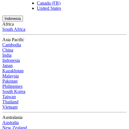
Canada (FR)
United States
Indonesia
Africa
South Africa
Asia Pacific
Cambodia
China
India
Indonesia
Japan
Kazakhstan
Malaysia
Pakistan
Philippines
South Korea
Taiwan
Thailand
Vietnam
Australasia
Australia
New Zealand