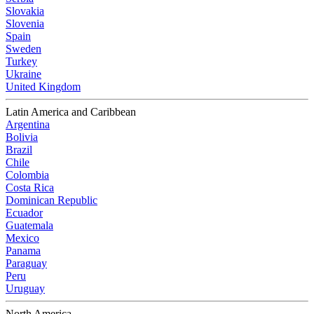
Slovakia
Slovenia
Spain
Sweden
Turkey
Ukraine
United Kingdom
Latin America and Caribbean
Argentina
Bolivia
Brazil
Chile
Colombia
Costa Rica
Dominican Republic
Ecuador
Guatemala
Mexico
Panama
Paraguay
Peru
Uruguay
North America