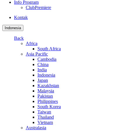
Info Program
ClubPremiere
Kontak
Indonesia
Back
Africa
South Africa
Asia Pacific
Cambodia
China
India
Indonesia
Japan
Kazakhstan
Malaysia
Pakistan
Philippines
South Korea
Taiwan
Thailand
Vietnam
Australasia