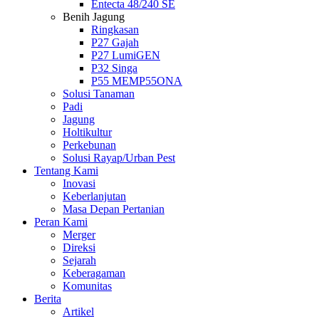
Entecta 48/240 SE
Benih Jagung
Ringkasan
P27 Gajah
P27 LumiGEN
P32 Singa
P55 MEMP55ONA
Solusi Tanaman
Padi
Jagung
Holtikultur
Perkebunan
Solusi Rayap/Urban Pest
Tentang Kami
Inovasi
Keberlanjutan
Masa Depan Pertanian
Peran Kami
Merger
Direksi
Sejarah
Keberagaman
Komunitas
Berita
Artikel