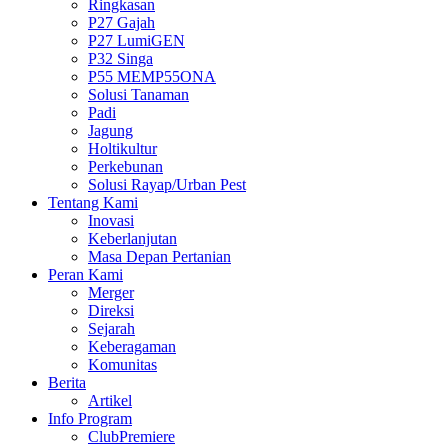
Ringkasan
P27 Gajah
P27 LumiGEN
P32 Singa
P55 MEMP55ONA
Solusi Tanaman
Padi
Jagung
Holtikultur
Perkebunan
Solusi Rayap/Urban Pest
Tentang Kami
Inovasi
Keberlanjutan
Masa Depan Pertanian
Peran Kami
Merger
Direksi
Sejarah
Keberagaman
Komunitas
Berita
Artikel
Info Program
ClubPremiere