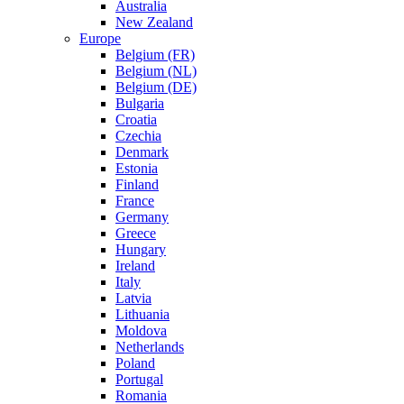
Australia
New Zealand
Europe
Belgium (FR)
Belgium (NL)
Belgium (DE)
Bulgaria
Croatia
Czechia
Denmark
Estonia
Finland
France
Germany
Greece
Hungary
Ireland
Italy
Latvia
Lithuania
Moldova
Netherlands
Poland
Portugal
Romania