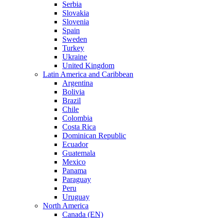
Serbia
Slovakia
Slovenia
Spain
Sweden
Turkey
Ukraine
United Kingdom
Latin America and Caribbean
Argentina
Bolivia
Brazil
Chile
Colombia
Costa Rica
Dominican Republic
Ecuador
Guatemala
Mexico
Panama
Paraguay
Peru
Uruguay
North America
Canada (EN)