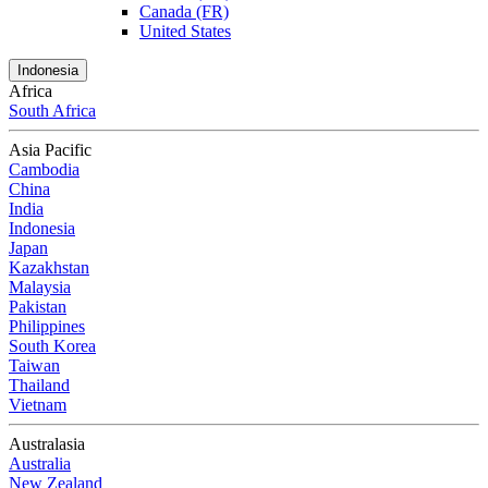
Canada (FR)
United States
Indonesia
Africa
South Africa
Asia Pacific
Cambodia
China
India
Indonesia
Japan
Kazakhstan
Malaysia
Pakistan
Philippines
South Korea
Taiwan
Thailand
Vietnam
Australasia
Australia
New Zealand