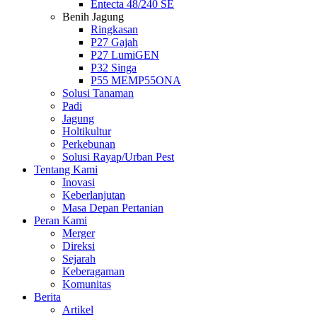
Entecta 48/240 SE
Benih Jagung
Ringkasan
P27 Gajah
P27 LumiGEN
P32 Singa
P55 MEMP55ONA
Solusi Tanaman
Padi
Jagung
Holtikultur
Perkebunan
Solusi Rayap/Urban Pest
Tentang Kami
Inovasi
Keberlanjutan
Masa Depan Pertanian
Peran Kami
Merger
Direksi
Sejarah
Keberagaman
Komunitas
Berita
Artikel