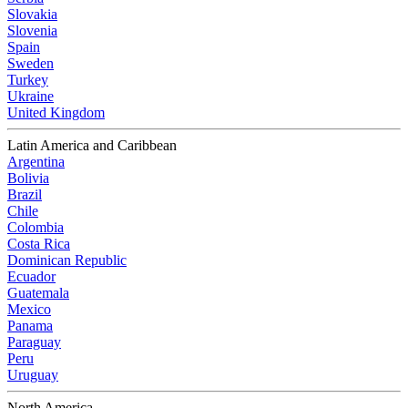
Slovakia
Slovenia
Spain
Sweden
Turkey
Ukraine
United Kingdom
Latin America and Caribbean
Argentina
Bolivia
Brazil
Chile
Colombia
Costa Rica
Dominican Republic
Ecuador
Guatemala
Mexico
Panama
Paraguay
Peru
Uruguay
North America