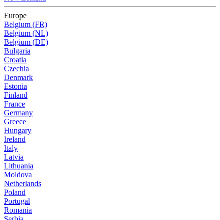
Europe
Belgium (FR)
Belgium (NL)
Belgium (DE)
Bulgaria
Croatia
Czechia
Denmark
Estonia
Finland
France
Germany
Greece
Hungary
Ireland
Italy
Latvia
Lithuania
Moldova
Netherlands
Poland
Portugal
Romania
Serbia