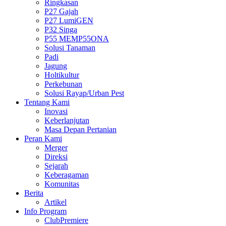
Ringkasan
P27 Gajah
P27 LumiGEN
P32 Singa
P55 MEMP55ONA
Solusi Tanaman
Padi
Jagung
Holtikultur
Perkebunan
Solusi Rayap/Urban Pest
Tentang Kami
Inovasi
Keberlanjutan
Masa Depan Pertanian
Peran Kami
Merger
Direksi
Sejarah
Keberagaman
Komunitas
Berita
Artikel
Info Program
ClubPremiere