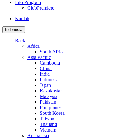
Info Program
ClubPremiere
Kontak
Indonesia
Back
Africa
South Africa
Asia Pacific
Cambodia
China
India
Indonesia
Japan
Kazakhstan
Malaysia
Pakistan
Philippines
South Korea
Taiwan
Thailand
Vietnam
Australasia