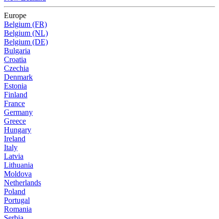
Europe
Belgium (FR)
Belgium (NL)
Belgium (DE)
Bulgaria
Croatia
Czechia
Denmark
Estonia
Finland
France
Germany
Greece
Hungary
Ireland
Italy
Latvia
Lithuania
Moldova
Netherlands
Poland
Portugal
Romania
Serbia