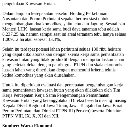
pengelolaan Kawasan Hutan.
Dalam lanjutan kesepakatan tersebut Holding Perkebunan
Nusantara dan Perum Perhutani sepakat berinvestasi untuk
mengembangkan dua komoditas, yaitu tebu dan Jagung. Sesuai izin
Menteri LHK, luasan kerja sama budi daya tanaman tebu adalah
8.237,25 ha, namun sampai saat ini areal tertanam tebu hanya seluas
1.009,12 ha atau sebesar 13,3%.
Selain itu terdapat potensi lahan perhutani seluas 130 ribu hektare
yang dapat dikolaborasikan dengan skema kerja sama pemanfaatan
kawasan hutan yang tidak produktif dengan memprioritaskan lahan
yang terletak dekat dengan pabrik gula PTPN dan skala ekonomis
luasan lahan yang diperlukan dengan memenuhi kriteria teknis
kedua komoditas yang akan diusahakan.
Untuk itu diperlukan evaluasi dan percepatan pengembangan kerja
sama pemanfaatan kawasan hutan yang akan dilakukan oleh Tim
Kerja Percepatan Kerja Sama Pengembangan Pemanfaatan
Kawasan Hutan yang beranggotakan Direksi beserta masing-masing
Kepala Divisi Regional Jawa Timur, Jawa Tengah dan Jawa Barat
Perum Perhutani dan Direksi PTPN III (Persero) beserta Direktur
PTPN VIII, IX, X, XI dan XII.
Sumber: Warta Ekonomi