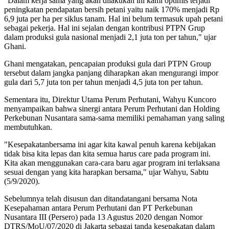
"Dalam kerja sama yang akan dilakukan ini kami optimis terjadi
peningkatan pendapatan bersih petani yaitu naik 170% menjadi Rp
6,9 juta per ha per siklus tanam. Hal ini belum termasuk upah petani
sebagai pekerja. Hal ini sejalan dengan kontribusi PTPN Grup
dalam produksi gula nasional menjadi 2,1 juta ton per tahun," ujar
Ghani.
Ghani mengatakan, pencapaian produksi gula dari PTPN Group
tersebut dalam jangka panjang diharapkan akan mengurangi impor
gula dari 5,7 juta ton per tahun menjadi 4,5 juta ton per tahun.
Sementara itu, Direktur Utama Perum Perhutani, Wahyu Kuncoro
menyampaikan bahwa sinergi antara Perum Perhutani dan Holding
Perkebunan Nusantara sama-sama memiliki pemahaman yang saling
membutuhkan.
"Kesepakatanbersama ini agar kita kawal penuh karena kebijakan
tidak bisa kita lepas dan kita semua harus care pada program ini.
Kita akan menggunakan cara-cara baru agar program ini terlaksana
sesuai dengan yang kita harapkan bersama," ujar Wahyu, Sabtu
(5/9/2020).
Sebelumnya telah disusun dan ditandatangani bersama Nota
Kesepahaman antara Perum Perhutani dan PT Perkebunan
Nusantara III (Persero) pada 13 Agustus 2020 dengan Nomor
DTRS/MoU/07/2020 di Jakarta sebagai tanda kesepakatan dalam