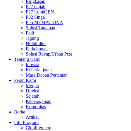
Ringkasan
P27 Gajah
P27 LumiGEN
P32 Singa
P55 MEMP55ONA
Solusi Tanaman
Padi
Jagung
Holtikultur
Perkebunan
Solusi Rayap/Urban Pest
Tentang Kami
Inovasi
Keberlanjutan
Masa Depan Pertanian
Peran Kami
Merger
Direksi
Sejarah
Keberagaman
Komunitas
Berita
Artikel
Info Program
ClubPremiere