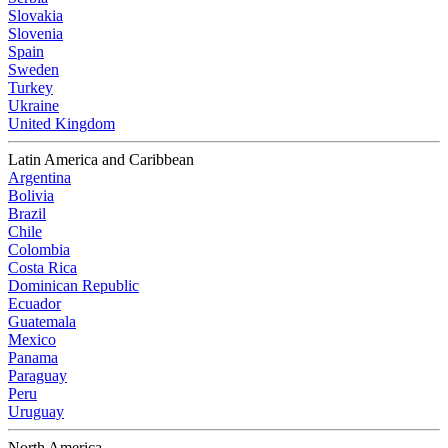
Slovakia
Slovenia
Spain
Sweden
Turkey
Ukraine
United Kingdom
Latin America and Caribbean
Argentina
Bolivia
Brazil
Chile
Colombia
Costa Rica
Dominican Republic
Ecuador
Guatemala
Mexico
Panama
Paraguay
Peru
Uruguay
North America