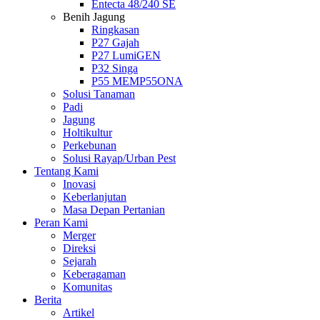
Entecta 48/240 SE
Benih Jagung
Ringkasan
P27 Gajah
P27 LumiGEN
P32 Singa
P55 MEMP55ONA
Solusi Tanaman
Padi
Jagung
Holtikultur
Perkebunan
Solusi Rayap/Urban Pest
Tentang Kami
Inovasi
Keberlanjutan
Masa Depan Pertanian
Peran Kami
Merger
Direksi
Sejarah
Keberagaman
Komunitas
Berita
Artikel