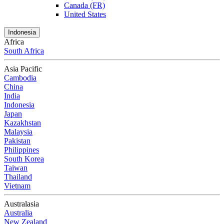
Canada (FR)
United States
Indonesia
Africa
South Africa
Asia Pacific
Cambodia
China
India
Indonesia
Japan
Kazakhstan
Malaysia
Pakistan
Philippines
South Korea
Taiwan
Thailand
Vietnam
Australasia
Australia
New Zealand