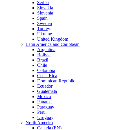
Serbia
Slovakia
Slovenia
Spain
Sweden
Turkey
Ukraine
United Kingdom
Latin America and Caribbean
Argentina
Bolivia
Brazil
Chile
Colombia
Costa Rica
Dominican Republic
Ecuador
Guatemala
Mexico
Panama
Paraguay
Peru
Uruguay
North America
Canada (EN)