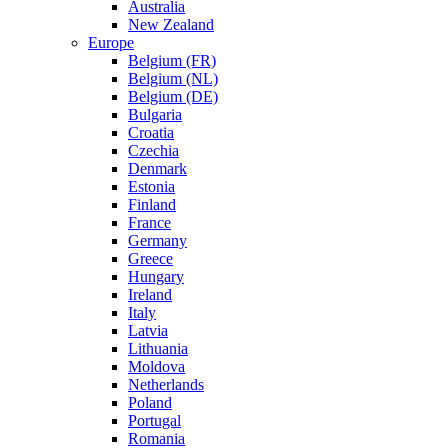
Australia
New Zealand
Europe
Belgium (FR)
Belgium (NL)
Belgium (DE)
Bulgaria
Croatia
Czechia
Denmark
Estonia
Finland
France
Germany
Greece
Hungary
Ireland
Italy
Latvia
Lithuania
Moldova
Netherlands
Poland
Portugal
Romania