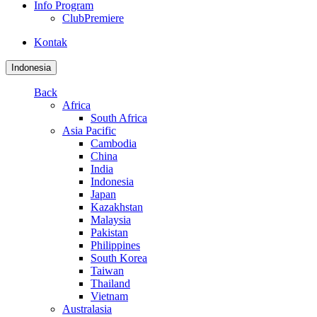
Info Program
ClubPremiere
Kontak
Indonesia
Back
Africa
South Africa
Asia Pacific
Cambodia
China
India
Indonesia
Japan
Kazakhstan
Malaysia
Pakistan
Philippines
South Korea
Taiwan
Thailand
Vietnam
Australasia