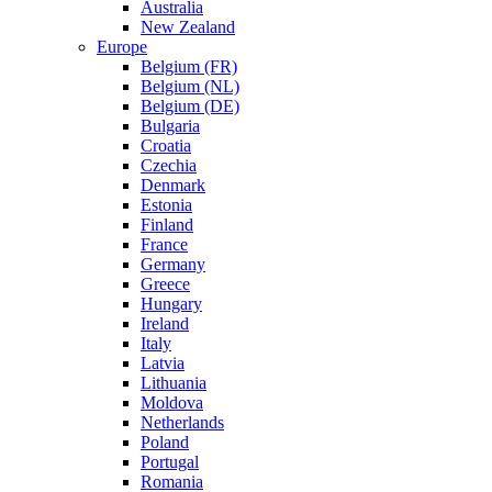
Australia
New Zealand
Europe
Belgium (FR)
Belgium (NL)
Belgium (DE)
Bulgaria
Croatia
Czechia
Denmark
Estonia
Finland
France
Germany
Greece
Hungary
Ireland
Italy
Latvia
Lithuania
Moldova
Netherlands
Poland
Portugal
Romania