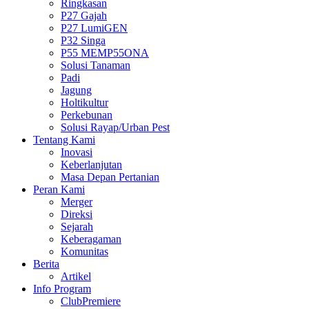
Ringkasan
P27 Gajah
P27 LumiGEN
P32 Singa
P55 MEMP55ONA
Solusi Tanaman
Padi
Jagung
Holtikultur
Perkebunan
Solusi Rayap/Urban Pest
Tentang Kami
Inovasi
Keberlanjutan
Masa Depan Pertanian
Peran Kami
Merger
Direksi
Sejarah
Keberagaman
Komunitas
Berita
Artikel
Info Program
ClubPremiere