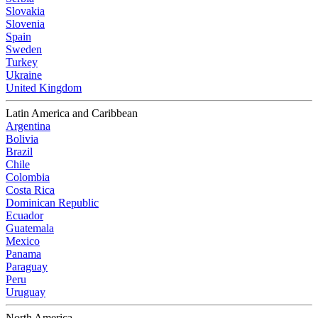
Slovakia
Slovenia
Spain
Sweden
Turkey
Ukraine
United Kingdom
Latin America and Caribbean
Argentina
Bolivia
Brazil
Chile
Colombia
Costa Rica
Dominican Republic
Ecuador
Guatemala
Mexico
Panama
Paraguay
Peru
Uruguay
North America