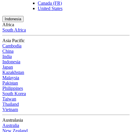
Canada (FR)
United States
Indonesia
Africa
South Africa
Asia Pacific
Cambodia
China
India
Indonesia
Japan
Kazakhstan
Malaysia
Pakistan
Philippines
South Korea
Taiwan
Thailand
Vietnam
Australasia
Australia
New Zealand