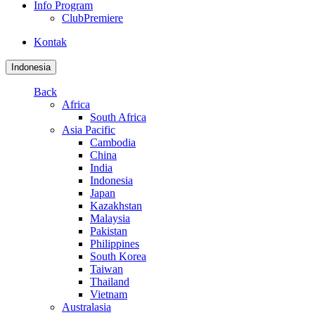
Info Program
ClubPremiere
Kontak
Indonesia
Back
Africa
South Africa
Asia Pacific
Cambodia
China
India
Indonesia
Japan
Kazakhstan
Malaysia
Pakistan
Philippines
South Korea
Taiwan
Thailand
Vietnam
Australasia