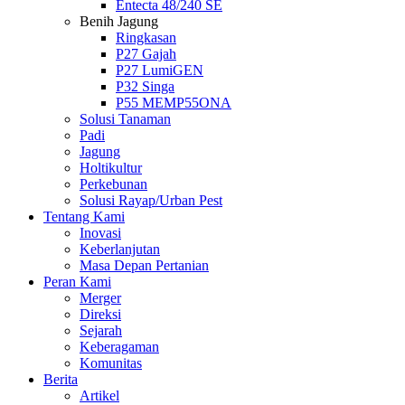
Entecta 48/240 SE
Benih Jagung
Ringkasan
P27 Gajah
P27 LumiGEN
P32 Singa
P55 MEMP55ONA
Solusi Tanaman
Padi
Jagung
Holtikultur
Perkebunan
Solusi Rayap/Urban Pest
Tentang Kami
Inovasi
Keberlanjutan
Masa Depan Pertanian
Peran Kami
Merger
Direksi
Sejarah
Keberagaman
Komunitas
Berita
Artikel