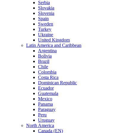
Serbia
Slovakia
Slovenia
Spain
Sweden
Turkey
Ukraine
United Kingdom
Latin America and Caribbean
Argentina
Bolivia
Brazil
Chile
Colombia
Costa Rica
Dominican Republic
Ecuador
Guatemala
Mexico
Panama
Paraguay
Peru
Uruguay
North America
Canada (EN)