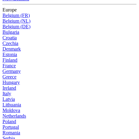
Europe
Belgium (FR)
Belgium (NL)
Belgium (DE)
Bulgaria
Croatia
Czechia
Denmark
Estonia
Finland
France
Germany
Greece
Hungary
Ireland
Italy
Latvia
Lithuania
Moldova
Netherlands
Poland
Portugal
Romania
Serbia