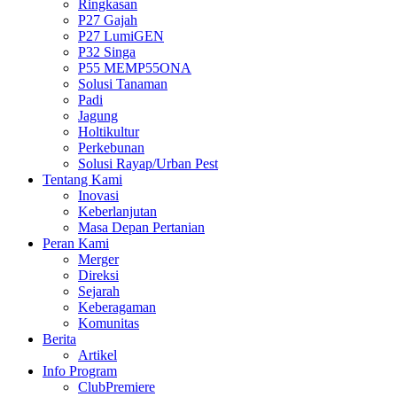
Ringkasan
P27 Gajah
P27 LumiGEN
P32 Singa
P55 MEMP55ONA
Solusi Tanaman
Padi
Jagung
Holtikultur
Perkebunan
Solusi Rayap/Urban Pest
Tentang Kami
Inovasi
Keberlanjutan
Masa Depan Pertanian
Peran Kami
Merger
Direksi
Sejarah
Keberagaman
Komunitas
Berita
Artikel
Info Program
ClubPremiere