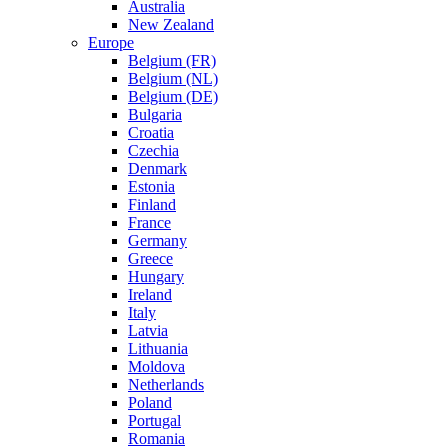
Australia
New Zealand
Europe
Belgium (FR)
Belgium (NL)
Belgium (DE)
Bulgaria
Croatia
Czechia
Denmark
Estonia
Finland
France
Germany
Greece
Hungary
Ireland
Italy
Latvia
Lithuania
Moldova
Netherlands
Poland
Portugal
Romania