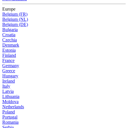
Europe
Belgium (FR)
Belgium (NL)
Belgium (DE)
Bulgaria
Croatia
Czechia
Denmark
Estonia
Finland
France
Germany
Greece
Hungary
Ireland
Italy
Latvia
Lithuania
Moldova
Netherlands
Poland
Portugal
Romania
Serbia