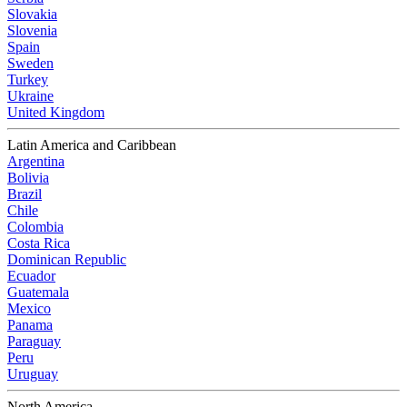
Slovakia
Slovenia
Spain
Sweden
Turkey
Ukraine
United Kingdom
Latin America and Caribbean
Argentina
Bolivia
Brazil
Chile
Colombia
Costa Rica
Dominican Republic
Ecuador
Guatemala
Mexico
Panama
Paraguay
Peru
Uruguay
North America