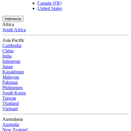
Canada (FR)
United States
Indonesia
Africa
South Africa
Asia Pacific
Cambodia
China
India
Indonesia
Japan
Kazakhstan
Malaysia
Pakistan
Philippines
South Korea
Taiwan
Thailand
Vietnam
Australasia
Australia
New Zealand