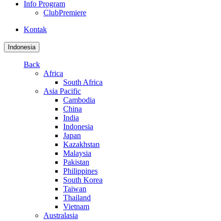
Info Program
ClubPremiere
Kontak
Indonesia
Back
Africa
South Africa
Asia Pacific
Cambodia
China
India
Indonesia
Japan
Kazakhstan
Malaysia
Pakistan
Philippines
South Korea
Taiwan
Thailand
Vietnam
Australasia