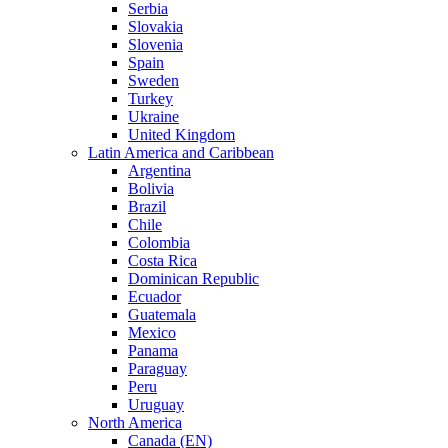
Serbia
Slovakia
Slovenia
Spain
Sweden
Turkey
Ukraine
United Kingdom
Latin America and Caribbean
Argentina
Bolivia
Brazil
Chile
Colombia
Costa Rica
Dominican Republic
Ecuador
Guatemala
Mexico
Panama
Paraguay
Peru
Uruguay
North America
Canada (EN)