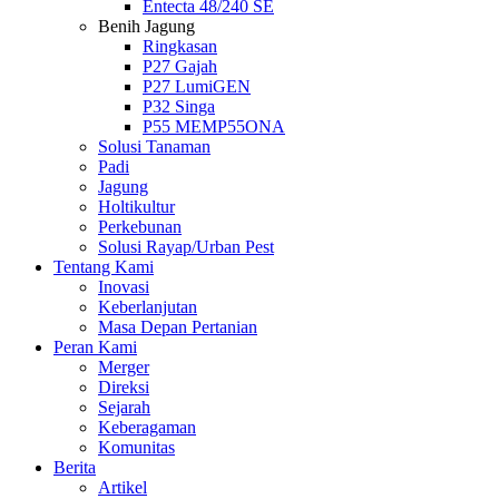
Entecta 48/240 SE
Benih Jagung
Ringkasan
P27 Gajah
P27 LumiGEN
P32 Singa
P55 MEMP55ONA
Solusi Tanaman
Padi
Jagung
Holtikultur
Perkebunan
Solusi Rayap/Urban Pest
Tentang Kami
Inovasi
Keberlanjutan
Masa Depan Pertanian
Peran Kami
Merger
Direksi
Sejarah
Keberagaman
Komunitas
Berita
Artikel