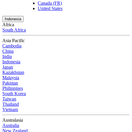
Canada (FR)
United States
Indonesia
Africa
South Africa
Asia Pacific
Cambodia
China
India
Indonesia
Japan
Kazakhstan
Malaysia
Pakistan
Philippines
South Korea
Taiwan
Thailand
Vietnam
Australasia
Australia
New Zealand