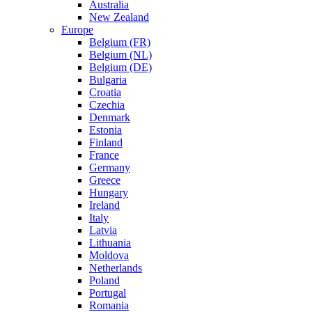
Australia
New Zealand
Europe
Belgium (FR)
Belgium (NL)
Belgium (DE)
Bulgaria
Croatia
Czechia
Denmark
Estonia
Finland
France
Germany
Greece
Hungary
Ireland
Italy
Latvia
Lithuania
Moldova
Netherlands
Poland
Portugal
Romania