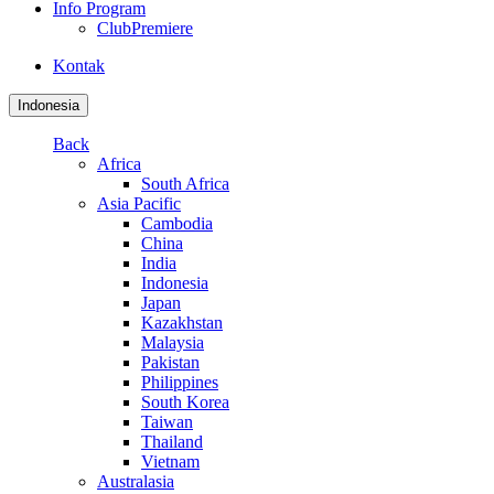
Info Program
ClubPremiere
Kontak
Indonesia
Back
Africa
South Africa
Asia Pacific
Cambodia
China
India
Indonesia
Japan
Kazakhstan
Malaysia
Pakistan
Philippines
South Korea
Taiwan
Thailand
Vietnam
Australasia