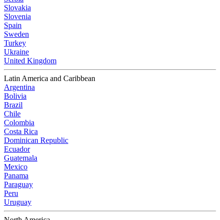
Slovakia
Slovenia
Spain
Sweden
Turkey
Ukraine
United Kingdom
Latin America and Caribbean
Argentina
Bolivia
Brazil
Chile
Colombia
Costa Rica
Dominican Republic
Ecuador
Guatemala
Mexico
Panama
Paraguay
Peru
Uruguay
North America