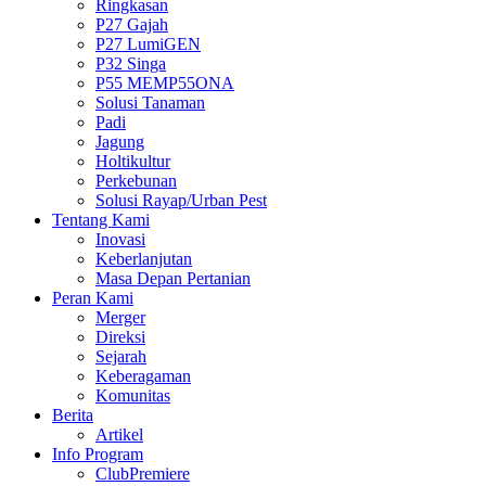
Ringkasan
P27 Gajah
P27 LumiGEN
P32 Singa
P55 MEMP55ONA
Solusi Tanaman
Padi
Jagung
Holtikultur
Perkebunan
Solusi Rayap/Urban Pest
Tentang Kami
Inovasi
Keberlanjutan
Masa Depan Pertanian
Peran Kami
Merger
Direksi
Sejarah
Keberagaman
Komunitas
Berita
Artikel
Info Program
ClubPremiere