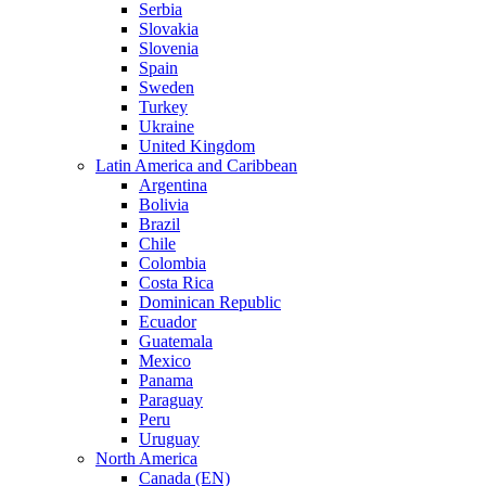
Serbia
Slovakia
Slovenia
Spain
Sweden
Turkey
Ukraine
United Kingdom
Latin America and Caribbean
Argentina
Bolivia
Brazil
Chile
Colombia
Costa Rica
Dominican Republic
Ecuador
Guatemala
Mexico
Panama
Paraguay
Peru
Uruguay
North America
Canada (EN)