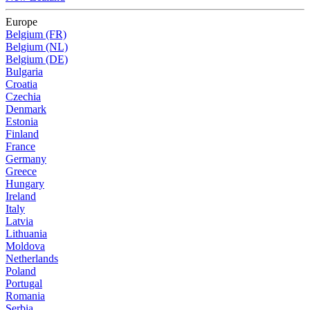
Europe
Belgium (FR)
Belgium (NL)
Belgium (DE)
Bulgaria
Croatia
Czechia
Denmark
Estonia
Finland
France
Germany
Greece
Hungary
Ireland
Italy
Latvia
Lithuania
Moldova
Netherlands
Poland
Portugal
Romania
Serbia