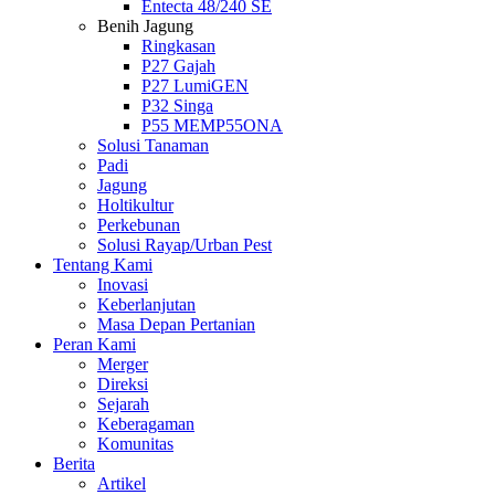
Entecta 48/240 SE
Benih Jagung
Ringkasan
P27 Gajah
P27 LumiGEN
P32 Singa
P55 MEMP55ONA
Solusi Tanaman
Padi
Jagung
Holtikultur
Perkebunan
Solusi Rayap/Urban Pest
Tentang Kami
Inovasi
Keberlanjutan
Masa Depan Pertanian
Peran Kami
Merger
Direksi
Sejarah
Keberagaman
Komunitas
Berita
Artikel