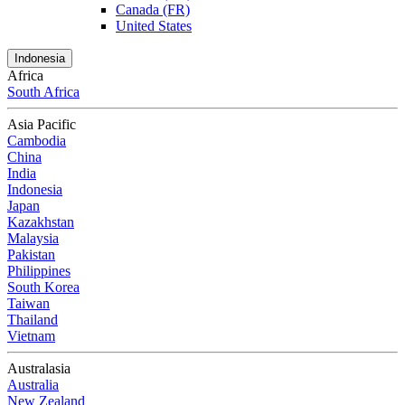
Canada (FR)
United States
Indonesia
Africa
South Africa
Asia Pacific
Cambodia
China
India
Indonesia
Japan
Kazakhstan
Malaysia
Pakistan
Philippines
South Korea
Taiwan
Thailand
Vietnam
Australasia
Australia
New Zealand