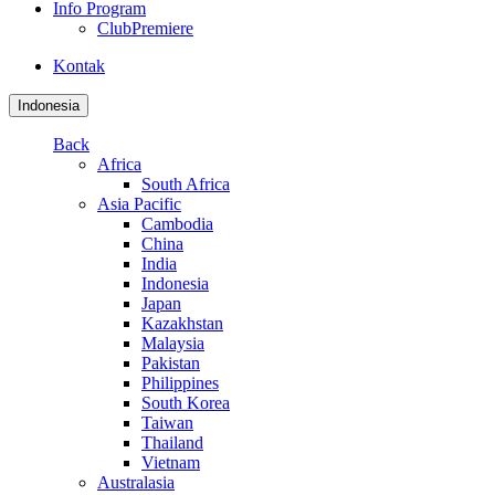
Info Program
ClubPremiere
Kontak
Indonesia
Back
Africa
South Africa
Asia Pacific
Cambodia
China
India
Indonesia
Japan
Kazakhstan
Malaysia
Pakistan
Philippines
South Korea
Taiwan
Thailand
Vietnam
Australasia