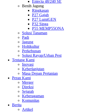
Entecta 48/240 SE
Benih Jagung
Ringkasan
P27 Gajah
P27 LumiGEN
P32 Singa
P55 MEMP55ONA
Solusi Tanaman
Padi
Jagung
Holtikultur
Perkebunan
Solusi Rayap/Urban Pest
Tentang Kami
Inovasi
Keberlanjutan
Masa Depan Pertanian
Peran Kami
Merger
Direksi
Sejarah
Keberagaman
Komunitas
Berita
Artikel