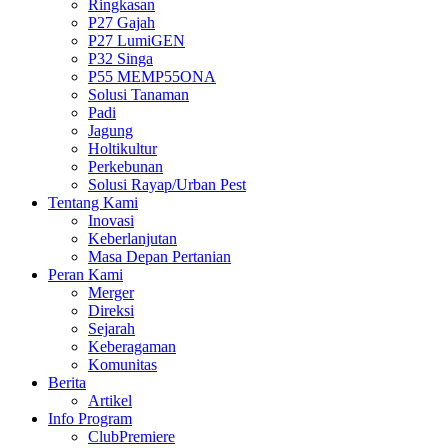
Ringkasan
P27 Gajah
P27 LumiGEN
P32 Singa
P55 MEMP55ONA
Solusi Tanaman
Padi
Jagung
Holtikultur
Perkebunan
Solusi Rayap/Urban Pest
Tentang Kami
Inovasi
Keberlanjutan
Masa Depan Pertanian
Peran Kami
Merger
Direksi
Sejarah
Keberagaman
Komunitas
Berita
Artikel
Info Program
ClubPremiere