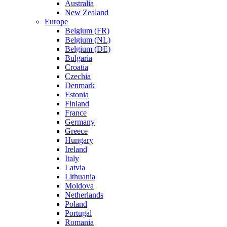
Australia
New Zealand
Europe
Belgium (FR)
Belgium (NL)
Belgium (DE)
Bulgaria
Croatia
Czechia
Denmark
Estonia
Finland
France
Germany
Greece
Hungary
Ireland
Italy
Latvia
Lithuania
Moldova
Netherlands
Poland
Portugal
Romania