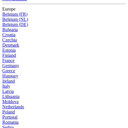
Europe
Belgium (FR)
Belgium (NL)
Belgium (DE)
Bulgaria
Croatia
Czechia
Denmark
Estonia
Finland
France
Germany
Greece
Hungary
Ireland
Italy
Latvia
Lithuania
Moldova
Netherlands
Poland
Portugal
Romania
Serbia