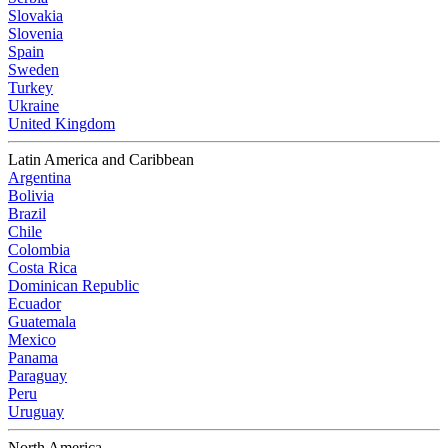
Slovakia
Slovenia
Spain
Sweden
Turkey
Ukraine
United Kingdom
Latin America and Caribbean
Argentina
Bolivia
Brazil
Chile
Colombia
Costa Rica
Dominican Republic
Ecuador
Guatemala
Mexico
Panama
Paraguay
Peru
Uruguay
North America