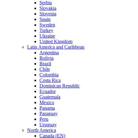
Serbia
Slovakia
Slovenia
Spain
Sweden
Turkey
Ukraine
United Kingdom
Latin America and Caribbean
Argentina
Bolivia
Brazil
Chile
Colombia
Costa Rica
Dominican Republic
Ecuador
Guatemala
Mexico
Panama
Paraguay
Peru
Uruguay
North America
Canada (EN)