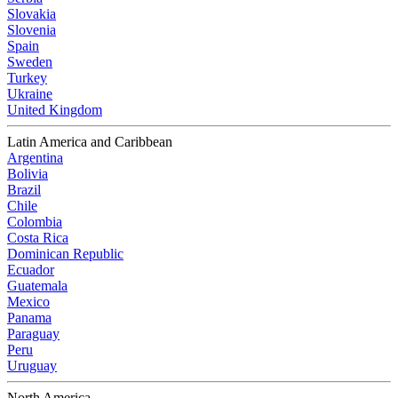
Slovakia
Slovenia
Spain
Sweden
Turkey
Ukraine
United Kingdom
Latin America and Caribbean
Argentina
Bolivia
Brazil
Chile
Colombia
Costa Rica
Dominican Republic
Ecuador
Guatemala
Mexico
Panama
Paraguay
Peru
Uruguay
North America