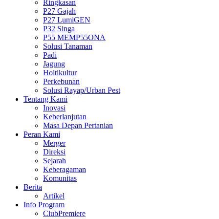
Ringkasan
P27 Gajah
P27 LumiGEN
P32 Singa
P55 MEMP55ONA
Solusi Tanaman
Padi
Jagung
Holtikultur
Perkebunan
Solusi Rayap/Urban Pest
Tentang Kami
Inovasi
Keberlanjutan
Masa Depan Pertanian
Peran Kami
Merger
Direksi
Sejarah
Keberagaman
Komunitas
Berita
Artikel
Info Program
ClubPremiere