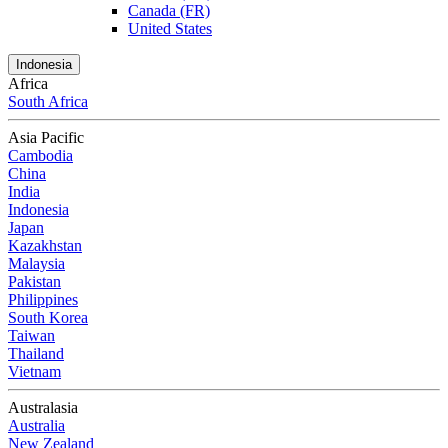
Canada (FR)
United States
Indonesia
Africa
South Africa
Asia Pacific
Cambodia
China
India
Indonesia
Japan
Kazakhstan
Malaysia
Pakistan
Philippines
South Korea
Taiwan
Thailand
Vietnam
Australasia
Australia
New Zealand