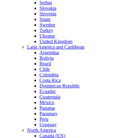
Serbia
Slovakia
Slovenia
Spain
Sweden
Turkey
Ukraine
United Kingdom
Latin America and Caribbean
Argentina
Bolivia
Brazil
Chile
Colombia
Costa Rica
Dominican Republic
Ecuador
Guatemala
Mexico
Panama
Paraguay
Peru
Uruguay
North America
Canada (EN)