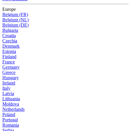
Europe
Belgium (FR)
Belgium (NL)
Belgium (DE)
Bulgaria
Croatia
Czechia
Denmark
Estonia
Finland
France
Germany
Greece
Hungary
Ireland
Italy
Latvia
Lithuania
Moldova
Netherlands
Poland
Portugal
Romania
Serbia