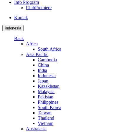
Info Program
ClubPremiere
Kontak
Indonesia
Back
Africa
South Africa
Asia Pacific
Cambodia
China
India
Indonesia
Japan
Kazakhstan
Malaysia
Pakistan
Philippines
South Korea
Taiwan
Thailand
Vietnam
Australasia