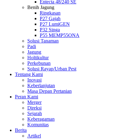
Entecta 48/240 SE
Benih Jagung
Ringkasan
P27 Gajah
P27 LumiGEN
P32 Singa
P55 MEMP55ONA
Solusi Tanaman
Padi
Jagung
Holtikultur
Perkebunan
Solusi Rayap/Urban Pest
Tentang Kami
Inovasi
Keberlanjutan
Masa Depan Pertanian
Peran Kami
Merger
Direksi
Sejarah
Keberagaman
Komunitas
Berita
Artikel