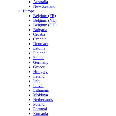
Australia
New Zealand
Europe
Belgium (FR)
Belgium (NL)
Belgium (DE)
Bulgaria
Croatia
Czechia
Denmark
Estonia
Finland
France
Germany
Greece
Hungary
Ireland
Italy
Latvia
Lithuania
Moldova
Netherlands
Poland
Portugal
Romania