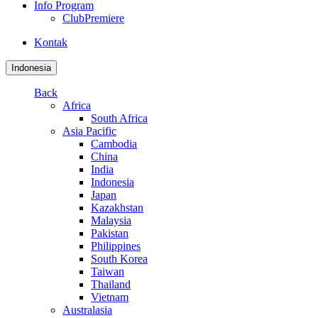
Info Program
ClubPremiere
Kontak
Indonesia
Back
Africa
South Africa
Asia Pacific
Cambodia
China
India
Indonesia
Japan
Kazakhstan
Malaysia
Pakistan
Philippines
South Korea
Taiwan
Thailand
Vietnam
Australasia