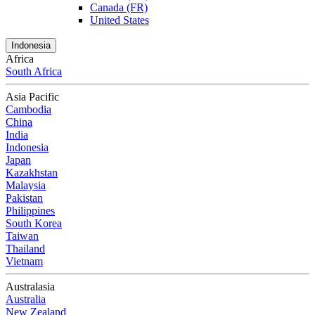
Canada (FR)
United States
Indonesia
Africa
South Africa
Asia Pacific
Cambodia
China
India
Indonesia
Japan
Kazakhstan
Malaysia
Pakistan
Philippines
South Korea
Taiwan
Thailand
Vietnam
Australasia
Australia
New Zealand