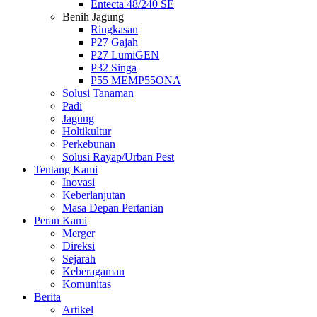
Entecta 48/240 SE
Benih Jagung
Ringkasan
P27 Gajah
P27 LumiGEN
P32 Singa
P55 MEMP55ONA
Solusi Tanaman
Padi
Jagung
Holtikultur
Perkebunan
Solusi Rayap/Urban Pest
Tentang Kami
Inovasi
Keberlanjutan
Masa Depan Pertanian
Peran Kami
Merger
Direksi
Sejarah
Keberagaman
Komunitas
Berita
Artikel