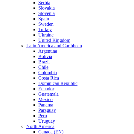
Serbia
Slovakia
Slovenia
Spain
Sweden
Turkey
Ukraine
United Kingdom
Latin America and Caribbean
Argentina
Bolivia
Brazil
Chile
Colombia
Costa Rica
Dominican Republic
Ecuador
Guatemala
Mexico
Panama
Paraguay
Peru
Uruguay
North America
Canada (EN)