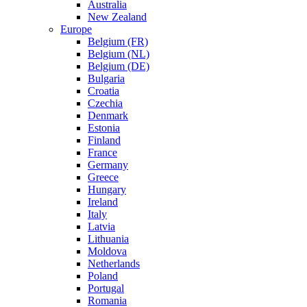
Australia
New Zealand
Europe
Belgium (FR)
Belgium (NL)
Belgium (DE)
Bulgaria
Croatia
Czechia
Denmark
Estonia
Finland
France
Germany
Greece
Hungary
Ireland
Italy
Latvia
Lithuania
Moldova
Netherlands
Poland
Portugal
Romania