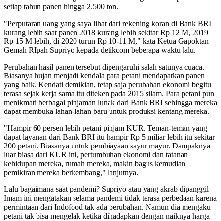
setiap tahun panen hingga 2.500 ton.
"Perputaran uang yang saya lihat dari rekening koran di Bank BRI
kurang lebih saat panen 2018 kurang lebih sekitar Rp 12 M, 2019
Rp 15 M lebih, di 2020 turun Rp 10-11 M," kata Ketua Gapoktan
Gemah RIpah Supriyo kepada detikcom beberapa waktu lalu.
Perubahan hasil panen tersebut dipengaruhi salah satunya cuaca.
Biasanya hujan menjadi kendala para petani mendapatkan panen
yang baik. Kendati demikian, tetap saja perubahan ekonomi begitu
terasa sejak kerja sama itu diteken pada 2015 silam. Para petani pun
menikmati berbagai pinjaman lunak dari Bank BRI sehingga mereka
dapat membuka lahan-lahan baru untuk produksi kentang mereka.
"Hampir 60 persen lebih petani pinjam KUR. Teman-teman yang
dapat layanan dari Bank BRI itu hampir Rp 5 miliar lebih itu sekitar
200 petani. Biasanya untuk pembiayaan sayur mayur. Dampaknya
luar biasa dari KUR ini, pertumbuhan ekonomi dan tatanan
kehidupan mereka, rumah mereka, makin bagus kemudian
pemikiran mereka berkembang," lanjutnya.
Lalu bagaimana saat pandemi? Supriyo atau yang akrab dipanggil
Imam ini mengatakan selama pandemi tidak terasa perbedaan karena
permintaan dari Indofood tak ada perubahan. Namun dia mengaku
petani tak bisa mengelak ketika dihadapkan dengan naiknya harga