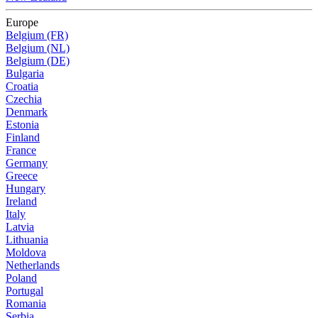
Europe
Belgium (FR)
Belgium (NL)
Belgium (DE)
Bulgaria
Croatia
Czechia
Denmark
Estonia
Finland
France
Germany
Greece
Hungary
Ireland
Italy
Latvia
Lithuania
Moldova
Netherlands
Poland
Portugal
Romania
Serbia