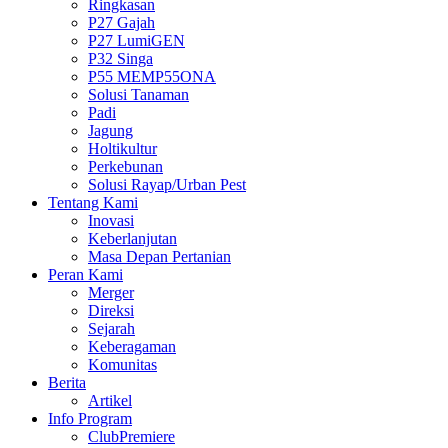
Ringkasan
P27 Gajah
P27 LumiGEN
P32 Singa
P55 MEMP55ONA
Solusi Tanaman
Padi
Jagung
Holtikultur
Perkebunan
Solusi Rayap/Urban Pest
Tentang Kami
Inovasi
Keberlanjutan
Masa Depan Pertanian
Peran Kami
Merger
Direksi
Sejarah
Keberagaman
Komunitas
Berita
Artikel
Info Program
ClubPremiere