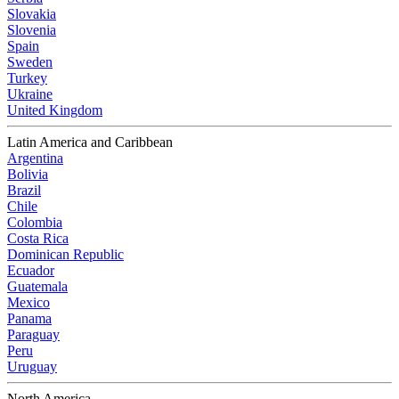
Slovakia
Slovenia
Spain
Sweden
Turkey
Ukraine
United Kingdom
Latin America and Caribbean
Argentina
Bolivia
Brazil
Chile
Colombia
Costa Rica
Dominican Republic
Ecuador
Guatemala
Mexico
Panama
Paraguay
Peru
Uruguay
North America