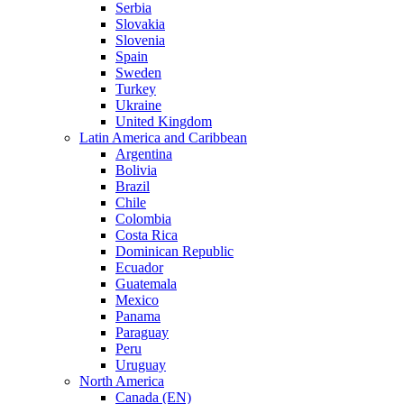
Serbia
Slovakia
Slovenia
Spain
Sweden
Turkey
Ukraine
United Kingdom
Latin America and Caribbean
Argentina
Bolivia
Brazil
Chile
Colombia
Costa Rica
Dominican Republic
Ecuador
Guatemala
Mexico
Panama
Paraguay
Peru
Uruguay
North America
Canada (EN)