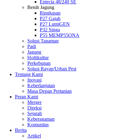
Entecta 48/240 SE
Benih Jagung
Ringkasan
P27 Gajah
P27 LumiGEN
P32 Singa
P55 MEMP55ONA
Solusi Tanaman
Padi
Jagung
Holtikultur
Perkebunan
Solusi Rayap/Urban Pest
Tentang Kami
Inovasi
Keberlanjutan
Masa Depan Pertanian
Peran Kami
Merger
Direksi
Sejarah
Keberagaman
Komunitas
Berita
Artikel