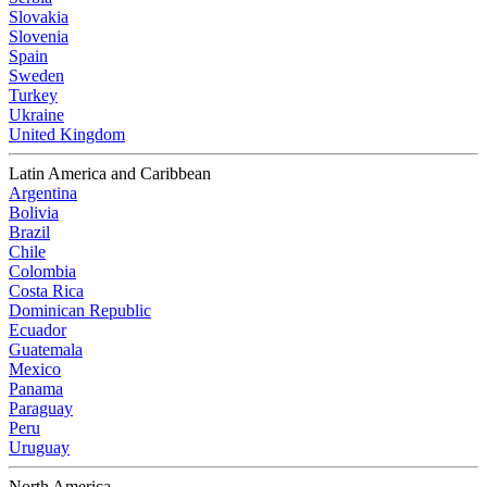
Slovakia
Slovenia
Spain
Sweden
Turkey
Ukraine
United Kingdom
Latin America and Caribbean
Argentina
Bolivia
Brazil
Chile
Colombia
Costa Rica
Dominican Republic
Ecuador
Guatemala
Mexico
Panama
Paraguay
Peru
Uruguay
North America