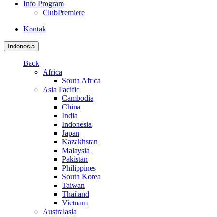
Info Program
ClubPremiere
Kontak
Indonesia
Back
Africa
South Africa
Asia Pacific
Cambodia
China
India
Indonesia
Japan
Kazakhstan
Malaysia
Pakistan
Philippines
South Korea
Taiwan
Thailand
Vietnam
Australasia