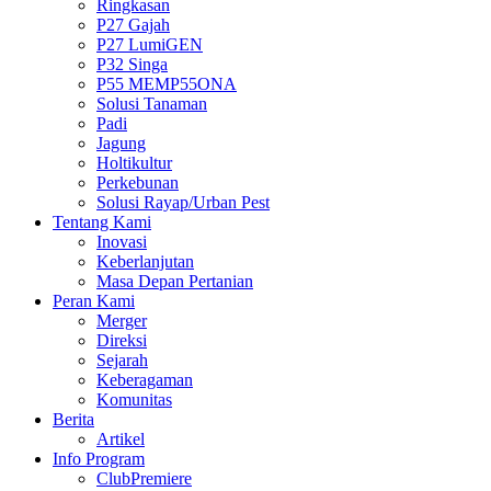
Ringkasan
P27 Gajah
P27 LumiGEN
P32 Singa
P55 MEMP55ONA
Solusi Tanaman
Padi
Jagung
Holtikultur
Perkebunan
Solusi Rayap/Urban Pest
Tentang Kami
Inovasi
Keberlanjutan
Masa Depan Pertanian
Peran Kami
Merger
Direksi
Sejarah
Keberagaman
Komunitas
Berita
Artikel
Info Program
ClubPremiere