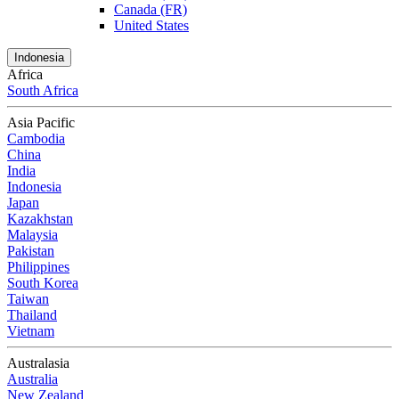
Canada (FR)
United States
Indonesia
Africa
South Africa
Asia Pacific
Cambodia
China
India
Indonesia
Japan
Kazakhstan
Malaysia
Pakistan
Philippines
South Korea
Taiwan
Thailand
Vietnam
Australasia
Australia
New Zealand