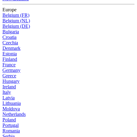
Europe
Belgium (FR)
Belgium (NL)
Belgium (DE)
Bulgaria
Croatia
Czechia
Denmark
Estonia
Finland
France
Germany
Greece
Hungary
Ireland
Italy
Latvia
Lithuania
Moldova
Netherlands
Poland
Portugal
Romania
Serbia