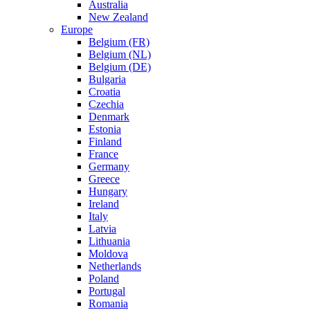
Australia
New Zealand
Europe
Belgium (FR)
Belgium (NL)
Belgium (DE)
Bulgaria
Croatia
Czechia
Denmark
Estonia
Finland
France
Germany
Greece
Hungary
Ireland
Italy
Latvia
Lithuania
Moldova
Netherlands
Poland
Portugal
Romania