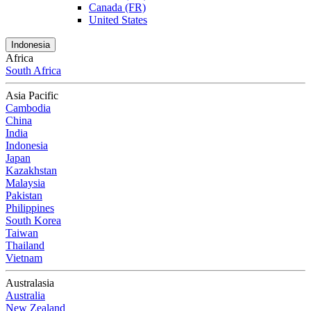
Canada (FR)
United States
Indonesia
Africa
South Africa
Asia Pacific
Cambodia
China
India
Indonesia
Japan
Kazakhstan
Malaysia
Pakistan
Philippines
South Korea
Taiwan
Thailand
Vietnam
Australasia
Australia
New Zealand