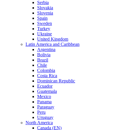
Serbia
Slovakia
Slovenia
Spain
Sweden
Turkey
Ukraine
United Kingdom
Latin America and Caribbean
Argentina
Bolivia
Brazil
Chile
Colombia
Costa Rica
Dominican Republic
Ecuador
Guatemala
Mexico
Panama
Paraguay
Peru
Uruguay
North America
Canada (EN)