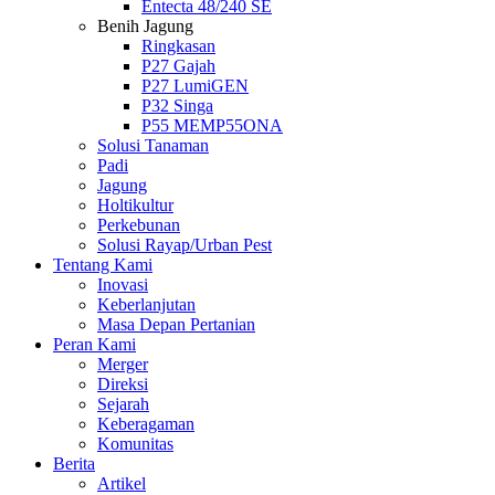
Entecta 48/240 SE
Benih Jagung
Ringkasan
P27 Gajah
P27 LumiGEN
P32 Singa
P55 MEMP55ONA
Solusi Tanaman
Padi
Jagung
Holtikultur
Perkebunan
Solusi Rayap/Urban Pest
Tentang Kami
Inovasi
Keberlanjutan
Masa Depan Pertanian
Peran Kami
Merger
Direksi
Sejarah
Keberagaman
Komunitas
Berita
Artikel