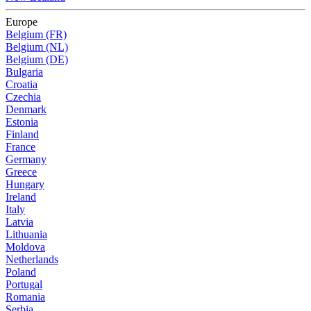
Europe
Belgium (FR)
Belgium (NL)
Belgium (DE)
Bulgaria
Croatia
Czechia
Denmark
Estonia
Finland
France
Germany
Greece
Hungary
Ireland
Italy
Latvia
Lithuania
Moldova
Netherlands
Poland
Portugal
Romania
Serbia