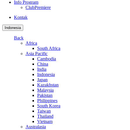
Info Program
ClubPremiere
Kontak
Indonesia
Back
Africa
South Africa
Asia Pacific
Cambodia
China
India
Indonesia
Japan
Kazakhstan
Malaysia
Pakistan
Philippines
South Korea
Taiwan
Thailand
Vietnam
Australasia