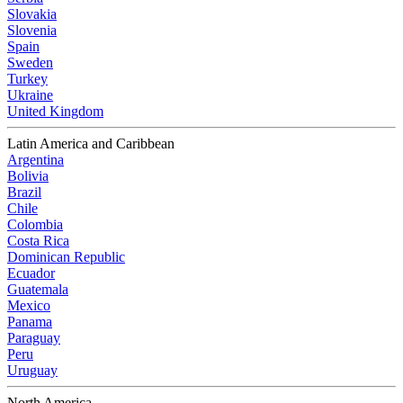
Slovakia
Slovenia
Spain
Sweden
Turkey
Ukraine
United Kingdom
Latin America and Caribbean
Argentina
Bolivia
Brazil
Chile
Colombia
Costa Rica
Dominican Republic
Ecuador
Guatemala
Mexico
Panama
Paraguay
Peru
Uruguay
North America