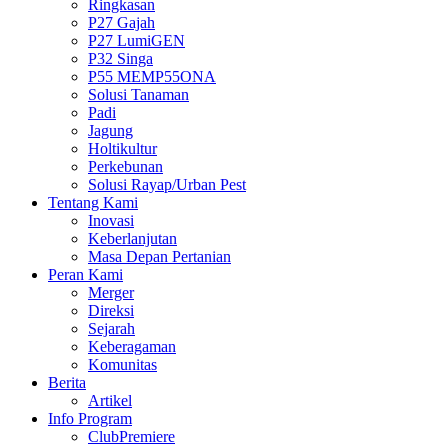
Ringkasan
P27 Gajah
P27 LumiGEN
P32 Singa
P55 MEMP55ONA
Solusi Tanaman
Padi
Jagung
Holtikultur
Perkebunan
Solusi Rayap/Urban Pest
Tentang Kami
Inovasi
Keberlanjutan
Masa Depan Pertanian
Peran Kami
Merger
Direksi
Sejarah
Keberagaman
Komunitas
Berita
Artikel
Info Program
ClubPremiere