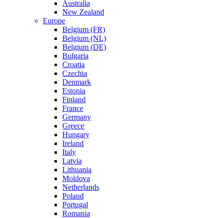
Australia
New Zealand
Europe
Belgium (FR)
Belgium (NL)
Belgium (DE)
Bulgaria
Croatia
Czechia
Denmark
Estonia
Finland
France
Germany
Greece
Hungary
Ireland
Italy
Latvia
Lithuania
Moldova
Netherlands
Poland
Portugal
Romania